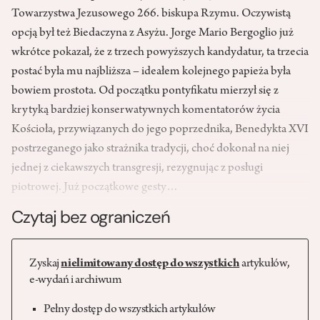
Towarzystwa Jezusowego 266. biskupa Rzymu. Oczywistą
opcją był też Biedaczyna z Asyżu. Jorge Mario Bergoglio już
wkrótce pokazał, że z trzech powyższych kandydatur, ta trzecia
postać była mu najbliższa – ideałem kolejnego papieża była
bowiem prostota. Od początku pontyfikatu mierzył się z
krytyką bardziej konserwatywnych komentatorów życia
Kościoła, przywiązanych do jego poprzednika, Benedykta XVI
postrzeganego jako strażnika tradycji, choć dokonał na niej
jednej z ciekawszych transgresji, rezygnując z posługi
piotrowej. Już początkowe gesty…
Czytaj bez ograniczeń
Zyskaj
nielimitowany dostęp do wszystkich
artykułów,
e-wydań i archiwum
Pełny dostęp do wszystkich artykułów