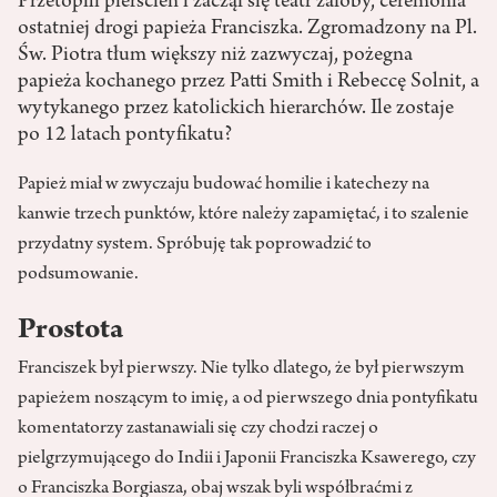
Przetopili pierścień i zaczął się teatr żałoby, ceremonia
ostatniej drogi papieża Franciszka. Zgromadzony na Pl.
Św. Piotra tłum większy niż zazwyczaj, pożegna
papieża kochanego przez Patti Smith i Rebeccę Solnit, a
wytykanego przez katolickich hierarchów. Ile zostaje
po 12 latach pontyfikatu?
Papież miał w zwyczaju budować homilie i katechezy na
kanwie trzech punktów, które należy zapamiętać, i to szalenie
przydatny system. Spróbuję tak poprowadzić to
podsumowanie.
Prostota
Franciszek był pierwszy. Nie tylko dlatego, że był pierwszym
papieżem noszącym to imię, a od pierwszego dnia pontyfikatu
komentatorzy zastanawiali się czy chodzi raczej o
pielgrzymującego do Indii i Japonii Franciszka Ksawerego, czy
o Franciszka Borgiasza, obaj wszak byli współbraćmi z