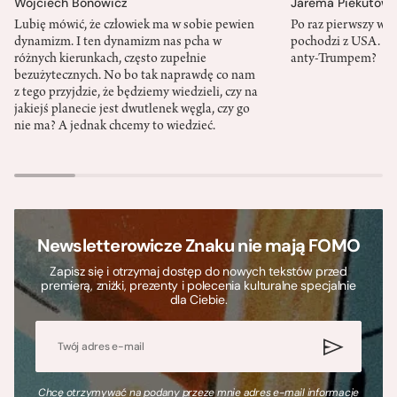
Wojciech Bonowicz
Jarema Piekutows
Lubię mówić, że człowiek ma w sobie pewien
Po raz pierwszy w h
dynamizm. I ten dynamizm nas pcha w
pochodzi z USA. Cz
różnych kierunkach, często zupełnie
anty-Trumpem?
bezużytecznych. No bo tak naprawdę co nam
z tego przyjdzie, że będziemy wiedzieli, czy na
jakiejś planecie jest dwutlenek węgla, czy go
nie ma? A jednak chcemy to wiedzieć.
Newsletterowicze Znaku nie mają FOMO
Zapisz się i otrzymaj dostęp do nowych tekstów przed
premierą, zniżki, prezenty i polecenia kulturalne specjalnie
dla Ciebie.
Chcę otrzymywać na podany przeze mnie adres e-mail informacje