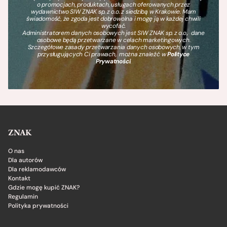
o promocjach, produktach, usługach oferowanych przez
wydawnictwo SIW ZNAK sp. z o.o. z siedzibą w Krakowie. Mam
świadomość, że zgoda jest dobrowolna i mogę ją w każdej chwili
wycofać.
Administratorem danych osobowych jest SIW ZNAK sp. z o.o., dane
osobowe będą przetwarzane w celach marketingowych.
Szczegółowe zasady przetwarzania danych osobowych, w tym
przysługujących Ci prawach, można znaleźć w
Polityce
Prywatności
.
ZNAK
O nas
Dla autorów
Dla reklamodawców
Kontakt
Gdzie mogę kupić ZNAK?
Regulamin
Polityka prywatności