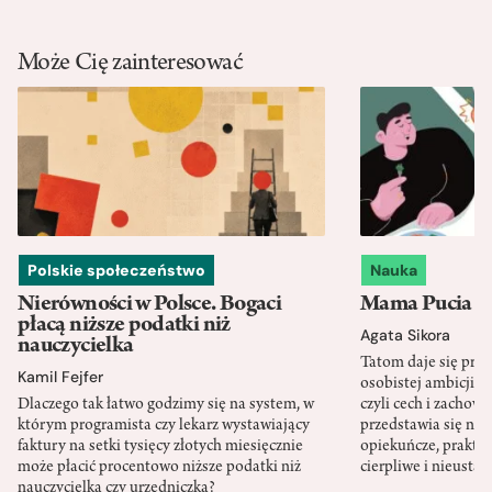
Może Cię zainteresować
Polskie społeczeństwo
Nauka
Nierówności w Polsce. Bogaci
Mama Pucia się
płacą niższe podatki niż
Agata Sikora
nauczycielka
Tatom daje się pra
Kamil Fejfer
osobistej ambicji, 
Dlaczego tak łatwo godzimy się na system, w
czyli cech i zachow
którym programista czy lekarz wystawiający
przedstawia się nat
faktury na setki tysięcy złotych miesięcznie
opiekuńcze, praktyc
może płacić procentowo niższe podatki niż
cierpliwe i nieusta
nauczycielka czy urzędniczka?