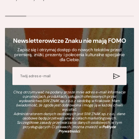
Newsletterowicze Znaku nie mają FOMO
Zapisz się i otrzymaj dostęp do nowych tekstów przed
premierą, zniżki, prezenty i polecenia kulturalne specjalnie
dla Ciebie.
Chcę otrzymywać na podany przeze mnie adres e-mail informacje
o promocjach, produktach, usługach oferowanych przez
wydawnictwo SIW ZNAK sp. z o.o. z siedzibą w Krakowie. Mam
świadomość, że zgoda jest dobrowolna i mogę ją w każdej chwili
wycofać.
Administratorem danych osobowych jest SIW ZNAK sp. z o.o., dane
osobowe będą przetwarzane w celach marketingowych.
Szczegółowe zasady przetwarzania danych osobowych, w tym
przysługujących Ci prawach, można znaleźć w
Polityce
Prywatności
.