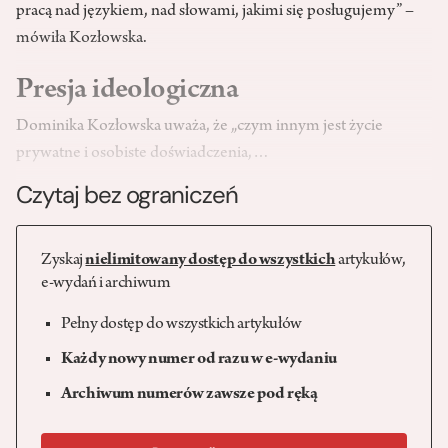
pracą nad językiem, nad słowami, jakimi się posługujemy” –
mówiła Kozłowska.
Presja ideologiczna
Dominika Kozłowska uważa, że „czym innym jest życie
prywatne i osobiste doświadczenia,…
Czytaj bez ograniczeń
Zyskaj
nielimitowany dostęp do wszystkich
artykułów,
e-wydań i archiwum
Pełny dostęp do wszystkich artykułów
Każdy nowy numer od razu w e-wydaniu
Archiwum numerów zawsze pod ręką