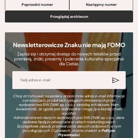
Poprzedni numer
Następny numer
Przeglądaj archiwum
Newsletterowicze Znaku nie mają FOMO
Zapisz się i otrzymaj dostęp do nowych tekstów przed
premierą, zniżki, prezenty i polecenia kulturalne specjalnie
dla Ciebie.
Chcę otrzymywać na podany przeze mnie adres e-mail informacje
o promocjach, produktach, usługach oferowanych przez
wydawnictwo SIW ZNAK sp. z o.o. z siedzibą w Krakowie. Mam
świadomość, że zgoda jest dobrowolna i mogę ją w każdej chwili
wycofać.
Administratorem danych osobowych jest SIW ZNAK sp. z o.o., dane
osobowe będą przetwarzane w celach marketingowych.
Szczegółowe zasady przetwarzania danych osobowych, w tym
przysługujących Ci prawach, można znaleźć w
Polityce
Prywatności
.