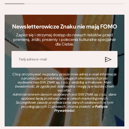
Newsletterowicze Znaku nie mają FOMO
Zapisz się i otrzymaj dostęp do nowych tekstów przed
premierą, zniżki, prezenty i polecenia kulturalne specjalnie
dla Ciebie.
Chcę otrzymywać na podany przeze mnie adres e-mail informacje
o promocjach, produktach, usługach oferowanych przez
wydawnictwo SIW ZNAK sp. z o.o. z siedzibą w Krakowie. Mam
świadomość, że zgoda jest dobrowolna i mogę ją w każdej chwili
wycofać.
Administratorem danych osobowych jest SIW ZNAK sp. z o.o., dane
osobowe będą przetwarzane w celach marketingowych.
Szczegółowe zasady przetwarzania danych osobowych, w tym
przysługujących Ci prawach, można znaleźć w
Polityce
Prywatności
.