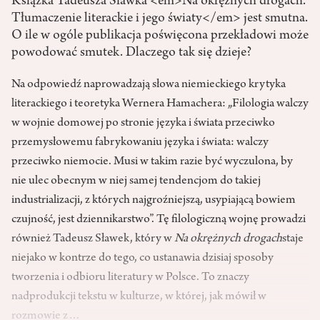
Książka Tadeusza Sławka <em>Na okrężnych drogach.
Tłumaczenie literackie i jego światy</em> jest smutna.
O ile w ogóle publikacja poświęcona przekładowi może
powodować smutek. Dlaczego tak się dzieje?
Na odpowiedź naprowadzają słowa niemieckiego krytyka
literackiego i teoretyka Wernera Hamachera: „Filologia walczy
w wojnie domowej po stronie języka i świata przeciwko
przemysłowemu fabrykowaniu języka i świata: walczy
przeciwko niemocie. Musi w takim razie być wyczulona, by
nie ulec obecnym w niej samej tendencjom do takiej
industrializacji, z których najgroźniejszą, usypiającą bowiem
czujność, jest dziennikarstwo”. Tę filologiczną wojnę prowadzi
również Tadeusz Sławek, który w
Na okrężnych drogach
staje
niejako w kontrze do tego, co ustanawia dzisiaj sposoby
tworzenia i odbioru literatury w Polsce. To znaczy
nadprodukcji tekstu w kulturze, w której, jak mówił w
rozmowie z…