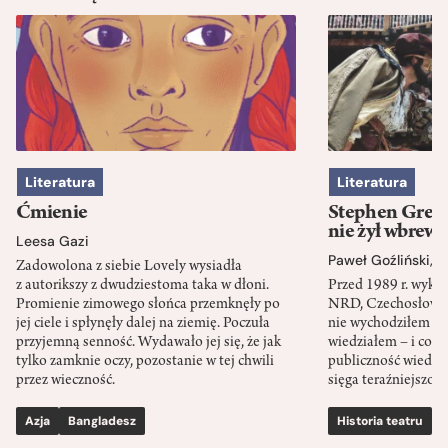
Literatura
Literatura
Ćmienie
Stephen Green
nie żył wbrew 
Leesa Gazi
Paweł Goźliński
,
S
Zadowolona z siebie Lovely wysiadła
z autorikszy z dwudziestoma taka w dłoni.
Przed 1989 r. wykł
Promienie zimowego słońca przemknęły po
NRD, Czechosłowacj
jej ciele i spłynęły dalej na ziemię. Poczuła
nie wychodziłem po
przyjemną senność. Wydawało jej się, że jak
wiedziałem – i co w
tylko zamknie oczy, pozostanie w tej chwili
publiczność wiedzia
przez wieczność.
sięga teraźniejszośc
Azja
Bangladesz
Historia teatru
S