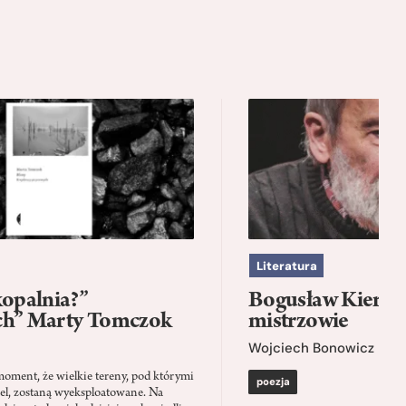
Literatura
kopalnia?”
Bogusław Kierc |
ch” Marty Tomczok
mistrzowie
Wojciech Bonowicz
moment, że wielkie tereny, pod którymi
poezja
el, zostaną wyeksploatowane. Na