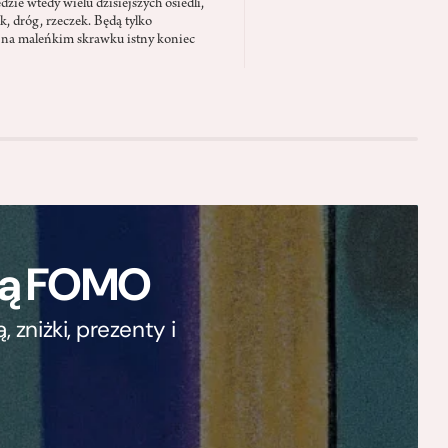
zie wtedy wielu dzisiejszych osiedli,
ąk, dróg, rzeczek. Będą tylko
 na maleńkim skrawku istny koniec
ają FOMO
zniżki, prezenty i