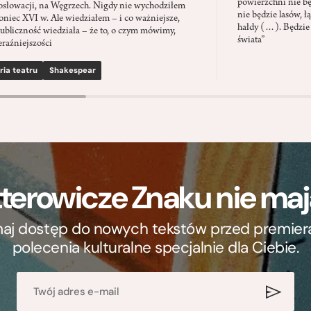
powierzchni nie będ
słowacji, na Węgrzech. Nigdy nie wychodziłem
nie będzie lasów, ł
oniec XVI w. Ale wiedziałem – i co ważniejsze,
hałdy (…). Będzie
ubliczność wiedziała – że to, o czym mówimy,
świata”
eraźniejszości
ria teatru
Shakespear
terowicze Znaku nie m
ymaj dostęp do nowych tekstów przed premierą, 
polecenia kulturalne specjalnie dla Ciebie.