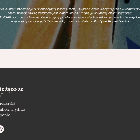
s e-mail informacje o promocjach, produktach, usługach oferowanych przez wydawnictwo
Mam świadomość, że zgoda jest dobrowolna i mogę ją w każdej chwili wycofać.
 ZNAK sp. z o.o., dane osobowe będą przetwarzane w celach marketingowych. Szczegół
w tym przysługujących Ci prawach, można znaleźć w
Polityce Prywatności
.
ieżąco ze
m”
eczności
nikow. Dysktuj
gronie