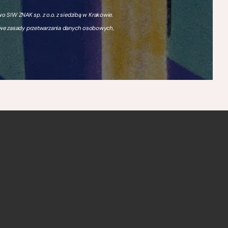
 SIW ZNAK sp. z o.o. z siedzibą w Krakowie.
owe zasady przetwarzania danych osobowych,