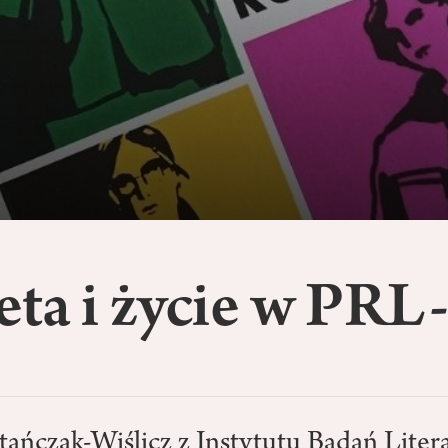
ta i życie w PRL
tańczak-Wiślicz z Instytutu Badań Liter