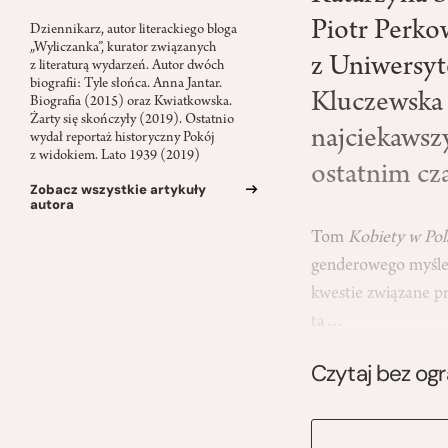
Piotr Perko
Dziennikarz, autor literackiego bloga
„Wyliczanka”, kurator związanych
z Uniwersyt
z literaturą wydarzeń. Autor dwóch
biografii: Tyle słońca. Anna Jantar.
Kluczewska 
Biografia (2015) oraz Kwiatkowska.
Żarty się skończyły (2019). Ostatnio
najciekawszy
wydał reportaż historyczny Pokój
z widokiem. Lato 1939 (2019)
ostatnim cza
Zobacz wszystkie artykuły
autora
Tom
Kobiety w Po
genderowego myśleni
kwestie związane pr
ta…
Czytaj bez og