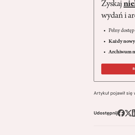
Zyskaj
nie
wydań i a
Pełny dostęp
Każdy nowy 
Archiwum n
R
Artykuł pojawił si
Udostępnij