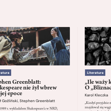
ratura
Literatura
phen Greenblatt:
„Ile waży 
kespeare nie żył wbrew
O „Blizna
jej epoce
Karol Kleczka
 Goźliński
,
Stephen Greenblatt
„Kiedyś przyjdzie 
znajdował się węgi
1989 r. wykładałem Shakespeare’a w NRD,