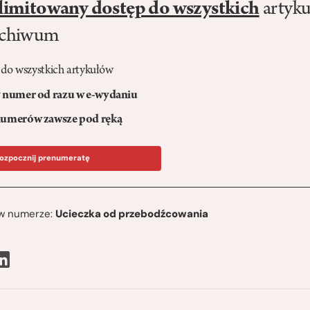
limitowany dostęp do wszystkich
artyku
rchiwum
 do wszystkich artykułów
numer od razu w e-wydaniu
umerów zawsze pod ręką
ozpocznij prenumeratę
ę w numerze:
Ucieczka od przebodźcowania