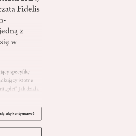
zata Fidelis
h-
jedną z
się w
jący specyfikę
ądkujący istotne
„płci”. Jak działa
 się, aby kontynuuwać