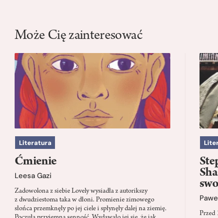
Może Cię zainteresować
Literatura
Lite
Ćmienie
Ste
Sha
Leesa Gazi
swo
Zadowolona z siebie Lovely wysiadła z autorikszy
Paweł
z dwudziestoma taka w dłoni. Promienie zimowego
słońca przemknęły po jej ciele i spłynęły dalej na ziemię.
Przed 
Poczuła przyjemną senność. Wydawało jej się, że jak