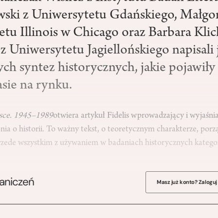
wski z Uniwersytetu Gdańskiego, Małgor
etu Illinois w Chicago oraz Barbara Klic
z Uniwersytetu Jagiellońskiego napisali 
ch syntez historycznych, jakie pojawiły 
sie na rynku.
lsce. 1945–1989
otwiera artykuł Fidelis wprowadzający i wyjaśnia
a o historii. To ważny tekst, o teoretycznym charakterze, porz
zede wszystkim z używaniem w badaniach historycznych kategorii 
raniczeń
Masz już konto? Zaloguj