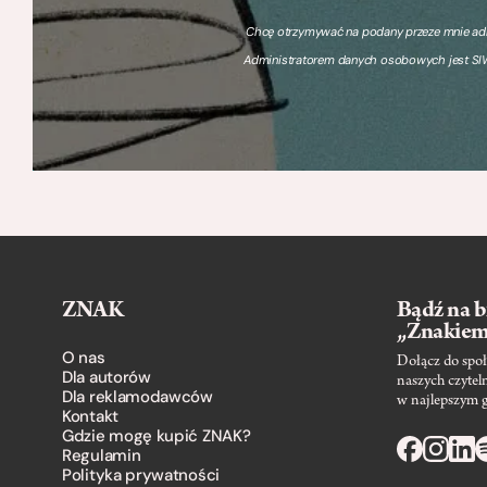
Chcę otrzymywać na podany przeze mnie adre
Administratorem danych osobowych jest SIW
ZNAK
Bądź na b
„Znakie
O nas
Dołącz do społ
Dla autorów
naszych czytel
Dla reklamodawców
w najlepszym 
Kontakt
Gdzie mogę kupić ZNAK?
Regulamin
Polityka prywatności