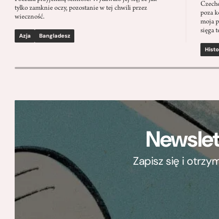
Czecho
tylko zamknie oczy, pozostanie w tej chwili przez
poza k
wieczność.
moja p
sięga t
Azja
Bangladesz
Histo
Newslet
Zapisz się i otrz