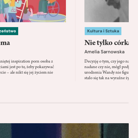
czeństwo
Kultura i Sztuka
 ma
Nie tylko córka
Amelia Sarnowska
niętej inspiration porn osoba z
Decyzję o tym, czy jego nazwis
ami jest po to, żeby pokazywać
nadane czy nie, mógł podjąć tylk
cie – ale nikt się jej życiem nie
urodzenia Wandy nie figuruje 
stało się tak na wyraźne życzen