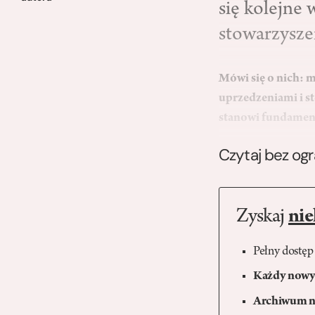
się kolejne
stowarzysz
Mówi się o nich: m
uprzedzeniami i s
stanowi fundamen
Czytaj bez og
Zyskaj
nie
Pełny dostęp
Każdy nowy 
Archiwum n