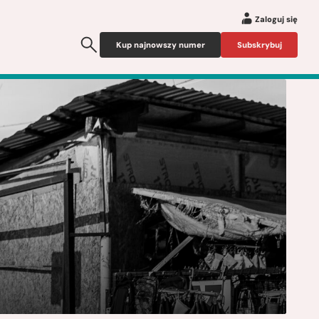
Zaloguj się
Kup najnowszy numer
Subskrybuj