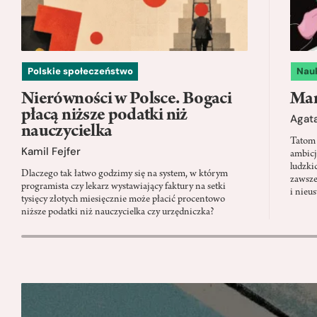
Polskie społeczeństwo
Nau
Nierówności w Polsce. Bogaci
Mam
płacą niższe podatki niż
Agata
nauczycielka
Tatom 
Kamil Fejfer
ambicj
ludzki
Dlaczego tak łatwo godzimy się na system, w którym
zawsze
programista czy lekarz wystawiający faktury na setki
i nieu
tysięcy złotych miesięcznie może płacić procentowo
niższe podatki niż nauczycielka czy urzędniczka?