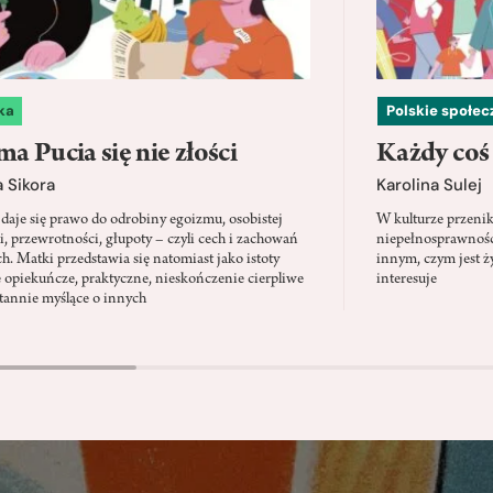
ka
Polskie społe
a Pucia się nie złości
Każdy coś
 Sikora
Karolina Sulej
daje się prawo do odrobiny egoizmu, osobistej
W kulturze przenik
i, przewrotności, głupoty – czyli cech i zachowań
niepełnosprawności
ch. Matki przedstawia się natomiast jako istoty
innym, czym jest ży
 opiekuńcze, praktyczne, nieskończenie cierpliwe
interesuje
stannie myślące o innych