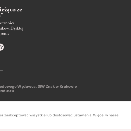
ieżąco ze
m”
eczności
nikow. Dysktuj
gronie
arodowego
Wydawca: SIW Znak w Krakowie
unduszu
sz zaakceptować wszystkie lub dostosować ustawienia. Więcej w naszej