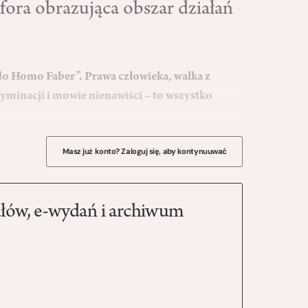
fora obrazująca obszar działań
 do Homo Faber”. Prawa człowieka, walka z
minacji i mowie nienawiści – to wszystko
Masz już konto? Zaloguj się, aby kontynuuwać
łów, e-wydań i archiwum