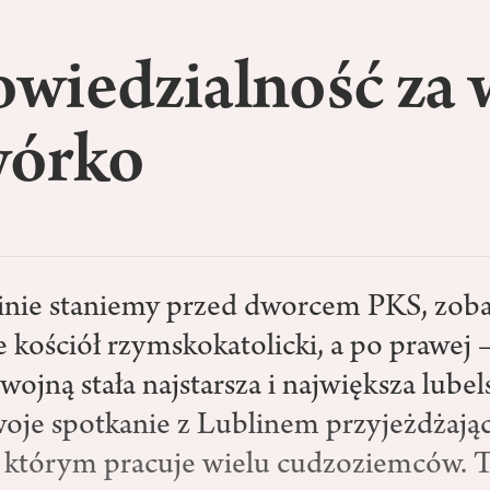
wiedzialność za 
órko
nie staniemy przed dworcem PKS, zoba
e kościół rzymskokatolicki, a po prawej 
wojną stała najstarsza i największa lub
woje spotkanie z Lublinem przyjeżdżają
na którym pracuje wielu cudzoziemców. T