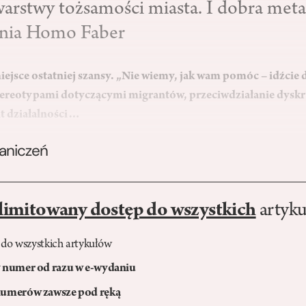
 warstwy tożsamości miasta. I dobra meta
enia Homo Faber
iejsce ostatniej szansy. „Nie wiemy, jak wam pomóc – idźcie
tereotypami dotyczącymi migrantów, przeciwdziałanie dyskry
t działalności…
raniczeń
limitowany dostęp do wszystkich
artyku
 do wszystkich artykułów
numer od razu w e-wydaniu
umerów zawsze pod ręką