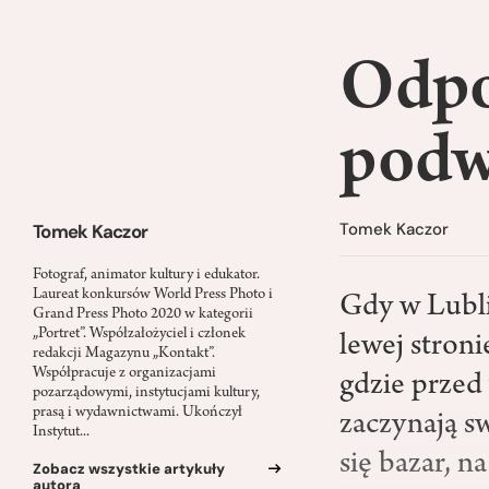
Odpo
podw
Tomek Kaczor
Tomek Kaczor
Fotograf, animator kultury i edukator.
Laureat konkursów World Press Photo i
Gdy w Lubli
Grand Press Photo 2020 w kategorii
„Portret”. Współzałożyciel i członek
lewej stroni
redakcji Magazynu „Kontakt”.
Współpracuje z organizacjami
gdzie przed 
pozarządowymi, instytucjami kultury,
prasą i wydawnictwami. Ukończył
zaczynają s
Instytut...
się bazar, 
Zobacz wszystkie artykuły
autora