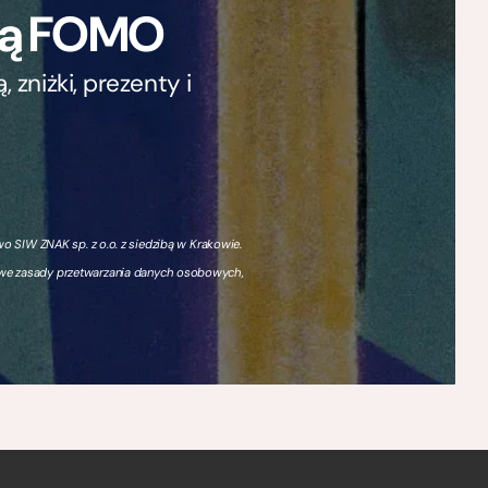
ają FOMO
zniżki, prezenty i
 SIW ZNAK sp. z o.o. z siedzibą w Krakowie.
owe zasady przetwarzania danych osobowych,