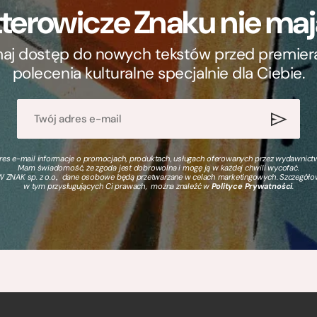
terowicze Znaku nie m
ymaj dostęp do nowych tekstów przed premierą, 
polecenia kulturalne specjalnie dla Ciebie.
s e-mail informacje o promocjach, produktach, usługach oferowanych przez wydawnictwo
Mam świadomość, że zgoda jest dobrowolna i mogę ją w każdej chwili wycofać.
 ZNAK sp. z o.o., dane osobowe będą przetwarzane w celach marketingowych. Szczegół
w tym przysługujących Ci prawach, można znaleźć w
Polityce Prywatności
.