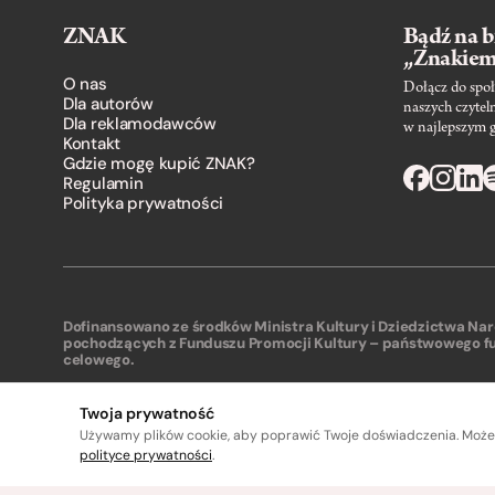
ZNAK
Bądź na b
„Znakie
O nas
Dołącz do społ
Dla autorów
naszych czytel
Dla reklamodawców
w najlepszym 
Kontakt
Gdzie mogę kupić ZNAK?
Regulamin
Polityka prywatności
Dofinansowano ze środków Ministra Kultury i Dziedzictwa N
pochodzących z Funduszu Promocji Kultury – państwowego f
celowego.
Twoja prywatność
Używamy plików cookie, aby poprawić Twoje doświadczenia. Może
A
A
polityce prywatności
.