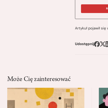
R
Artykuł pojawił si
Udostępnij
Może Cię zainteresować