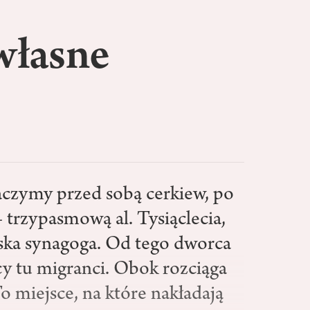
własne
czymy przed sobą cerkiew, po
– trzypasmową al. Tysiąclecia,
elska synagoga. Od tego dworca
cy tu migranci. Obok rozciąga
o miejsce, na które nakładają