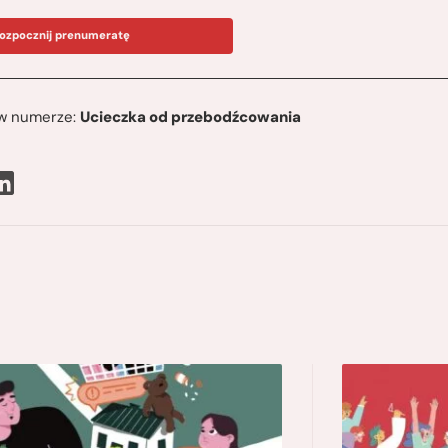
ozpocznij prenumeratę
ę w numerze:
Ucieczka od przebodźcowania