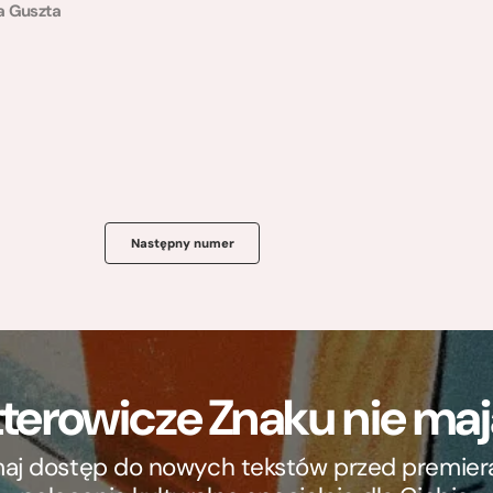
a Guszta
Następny numer
terowicze Znaku nie m
ymaj dostęp do nowych tekstów przed premierą, 