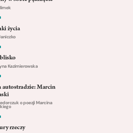
Klimek
ki życia
Janiczko
blisko
yna Kazimierowska
a autostradzie: Marcin
aski
Fiedorczuk o poezji Marcina
kiego
ury rzeczy