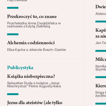
Dwie
Aldona
Przekroczyć to, co znane
Psycholożka Anna Cwojdzińska w
rozmowie z Edytą Zielińską
Kapit
za n
Jan To
Alchemia codzienności
Eliza Kącka o Jolancie Brach-Czainie
Milcz
Kamila
Publicystyka
Szymb
Książka niebezpieczna?
Sebastian Duda o książce „Jezus
Kier
Niechrystus” Piotra Augustyniaka
Kinga 
życzli
Jezus dla ateistów (ale tylko