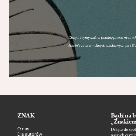
Chcę otrzymywać na podany przeze mnie adre
Administratorem danych osobowych jest SIW
ZNAK
Bądź na b
„Znakie
O nas
Dołącz do społ
Dla autorów
naszych czytel