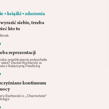
e ◆ książki ◆ zdarzenia
wyrazić siebie, trzeba
ieć kto to
Klimek
eba reprezentacji
tuka współczesna pokochała
 wieś? Daniel Rycharski w
ie z Katarzyną Pawlicką
zczyźniane kontinuum
mocy
ry Barłowski o „Chamstwie”
ckiego