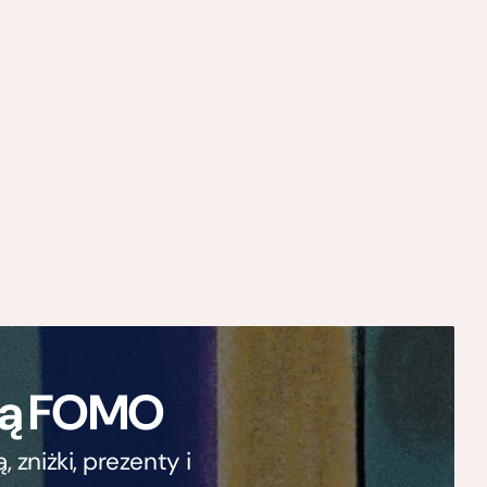
ają FOMO
zniżki, prezenty i