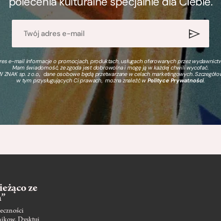
polecenia kulturalne specjalnie dla Ciebie.
s e-mail informacje o promocjach, produktach, usługach oferowanych przez wydawnictwo
Mam świadomość, że zgoda jest dobrowolna i mogę ją w każdej chwili wycofać.
 ZNAK sp. z o.o., dane osobowe będą przetwarzane w celach marketingowych. Szczegół
w tym przysługujących Ci prawach, można znaleźć w
Polityce Prywatności
.
ieżąco ze
m”
eczności
nikow. Dysktuj