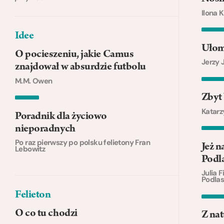
Ilona 
Idee
Ułom
O pocieszeniu, jakie Camus
Jerzy 
znajdował w absurdzie futbolu
M.M. Owen
Zbyt 
Katarz
Poradnik dla życiowo
nieporadnych
Po raz pierwszy po polsku felietony Fran
Jeż n
Lebowitz
Podl
Julia 
Podlas
Felieton
O co tu chodzi
Z nat