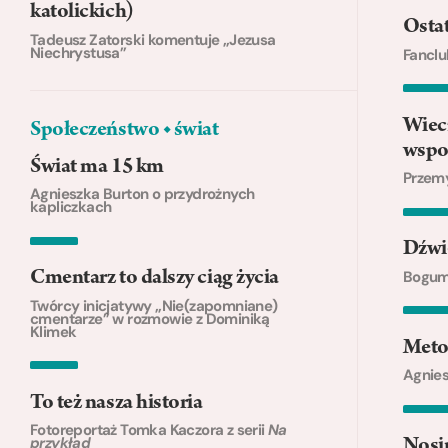
katolickich)
Ostat
Tadeusz Zatorski komentuje „Jezusa
Niechrystusa”
Fanclu
Wiec
Społeczeństwo ◆ świat
wsp
Świat ma 15 km
Przemy
Agnieszka Burton o przydrożnych
kapliczkach
Dźwię
Bogumi
Cmentarz to dalszy ciąg życia
Twórcy inicjatywy „Nie(zapomniane)
cmentarze” w rozmowie z Dominiką
Klimek
Meto
Agnies
To też nasza historia
Fotoreportaż Tomka Kaczora z serii
Na
przykład
Nosi