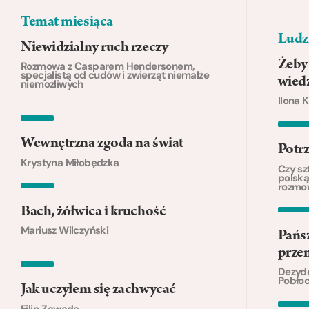
Temat miesiąca
Ludzi
Niewidzialny ruch rzeczy
Żeby 
Rozmowa z Casparem Hendersonem,
specjalistą od cudów i zwierząt niemalże
wiedz
niemożliwych
Ilona 
Wewnętrzna zgoda na świat
Potrz
Krystyna Miłobędzka
Czy sz
polską
rozmow
Bach, żółwica i kruchość
Mariusz Wilczyński
Pańs
prze
Dezyde
Pobło
Jak uczyłem się zachwycać
Filip Zawada