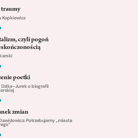
 traumy
 Kopkiewicz
alizm, czyli pogoń
ieskończonością
karski
enie poetki
 Dzika-Jurek o biografii
orskiej
unek zmian
Dawidowicz: Potrzebujemy „miasta
wego”