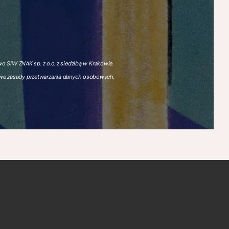
 SIW ZNAK sp. z o.o. z siedzibą w Krakowie.
owe zasady przetwarzania danych osobowych,