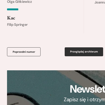
Olga Gitkiewicz
Joann
Kac
Filip Springer
Przeglądaj archiwum
Poprzedni numer
Newslet
Zapisz się i otrz