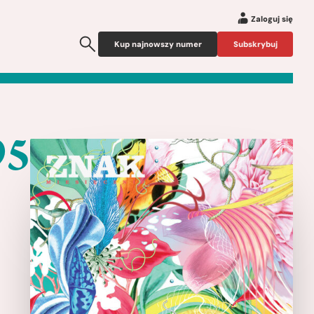
Zaloguj się
Kup najnowszy numer
Subskrybuj
95