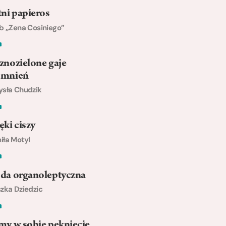
ni papieros
b „Zena Cosiniego”
znozielone gaje
omnień
sła Chudzik
ki ciszy
ła Motyl
da organoleptyczna
zka Dziedzic
my w sobie pęknięcie