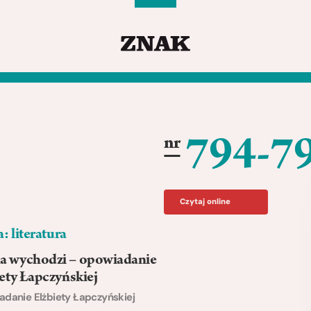
794-7
nr
Czytaj online
a: literatura
 wychodzi – opowiadanie
ety Łapczyńskiej
danie Elżbiety Łapczyńskiej