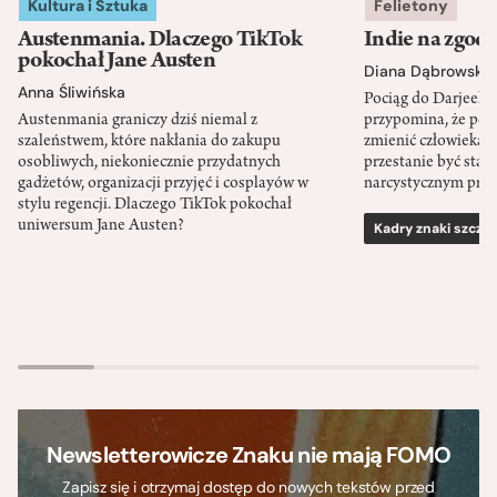
Kultura i Sztuka
Felietony
Austenmania. Dlaczego TikTok
Indie na zgod
pokochał Jane Austen
Diana Dąbrowska
Anna Śliwińska
Pociąg do Darjeeli
Austenmania graniczy dziś niemal z
przypomina, że po
szaleństwem, które nakłania do zakupu
zmienić człowieka d
osobliwych, niekoniecznie przydatnych
przestanie być sta
gadżetów, organizacji przyjęć i cosplayów w
narcystycznym pro
stylu regencji. Dlaczego TikTok pokochał
uniwersum Jane Austen?
Kadry znaki szcze
Newsletterowicze Znaku nie mają FOMO
Zapisz się i otrzymaj dostęp do nowych tekstów przed