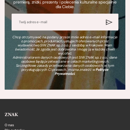
premierą, zniżki, prezenty i polecenia kulturalne specjalnie
dla Ciebie.
Chcę otrzymywać na podany przeze mnie adres e-mail informacje
o promocjach, produktach, usługach oferowanych przez
wydawnictwo SIW ZNAK sp. z o.o. z siedzibą w Krakowie. Mam
świadomość, że zgoda jest dobrowolna i mogę ją w każdej chwili
wycofać.
Administratorem danych osobowych jest SIW ZNAK sp. z o.o., dane
osobowe będą przetwarzane w celach marketingowych.
Szczegółowe zasady przetwarzania danych osobowych, w tym
przysługujących Ci prawach, można znaleźć w
Polityce
Prywatności
.
ZNAK
O nas