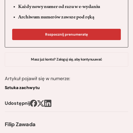
Każdy nowy numer od razu w e-wydaniu
Archiwum numerów zawsze pod ręką
Rozpocznij prenumeratę
Masz już konto? Zaloguj się, aby kontynuuwać
Artykuł pojawił się w numerze:
Sztuka zachwytu
Udostępnij
Filip Zawada