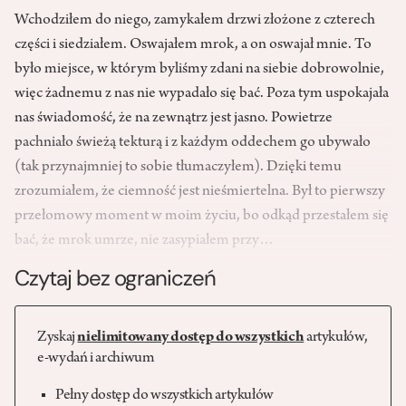
Wchodziłem do niego, zamykałem drzwi złożone z czterech
części i siedziałem. Oswajałem mrok, a on oswajał mnie. To
było miejsce, w którym byliśmy zdani na siebie dobrowolnie,
więc żadnemu z nas nie wypadało się bać. Poza tym uspokajała
nas świadomość, że na zewnątrz jest jasno. Powietrze
pachniało świeżą tekturą i z każdym oddechem go ubywało
(tak przynajmniej to sobie tłumaczyłem). Dzięki temu
zrozumiałem, że ciemność jest nieśmiertelna. Był to pierwszy
przełomowy moment w moim życiu, bo odkąd przestałem się
bać, że mrok umrze, nie zasypiałem przy…
Czytaj bez ograniczeń
Zyskaj
nielimitowany dostęp do wszystkich
artykułów,
e-wydań i archiwum
Pełny dostęp do wszystkich artykułów