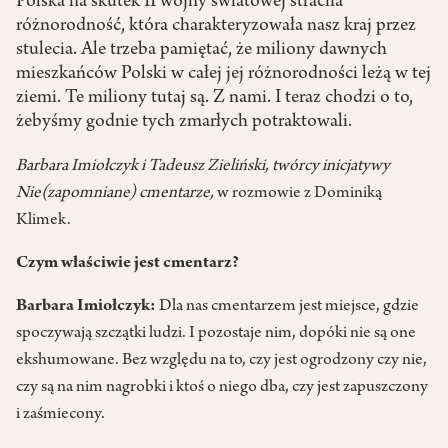
Polska na skutek II wojny światowej straciła
różnorodność, która charakteryzowała nasz kraj przez
stulecia. Ale trzeba pamiętać, że miliony dawnych
mieszkańców Polski w całej jej różnorodności leżą w tej
ziemi. Te miliony tutaj są. Z nami. I teraz chodzi o to,
żebyśmy godnie tych zmarłych potraktowali.
Barbara Imiołczyk i Tadeusz Zieliński, twórcy inicjatywy
Nie(zapomniane) cmentarze,
w rozmowie z Dominiką
Klimek.
Czym właściwie jest cmentarz?
Barbara Imiołczyk:
Dla nas cmentarzem jest miejsce, gdzie
spoczywają szczątki ludzi. I pozostaje nim, dopóki nie są one
ekshumowane. Bez względu na to, czy jest ogrodzony czy nie,
czy są na nim nagrobki i ktoś o niego dba, czy jest zapuszczony
i zaśmiecony.