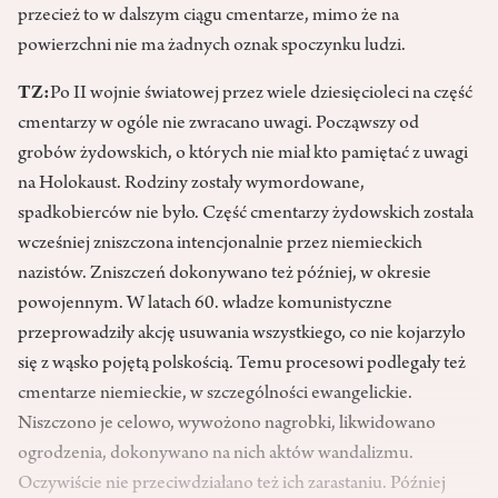
przecież to w dalszym ciągu cmentarze, mimo że na
powierzchni nie ma żadnych oznak spoczynku ludzi.
TZ:
Po II wojnie światowej przez wiele dziesięcioleci na część
cmentarzy w ogóle nie zwracano uwagi. Począwszy od
grobów żydowskich, o których nie miał kto pamiętać z uwagi
na Holokaust. Rodziny zostały wymordowane,
spadkobierców nie było. Część cmentarzy żydowskich została
wcześniej zniszczona intencjonalnie przez niemieckich
nazistów. Zniszczeń dokonywano też później, w okresie
powojennym. W latach 60. władze komunistyczne
przeprowadziły akcję usuwania wszystkiego, co nie kojarzyło
się z wąsko pojętą polskością. Temu procesowi podlegały też
cmentarze niemieckie, w szczególności ewangelickie.
Niszczono je celowo, wywożono nagrobki, likwidowano
ogrodzenia, dokonywano na nich aktów wandalizmu.
Oczywiście nie przeciwdziałano też ich zarastaniu. Później