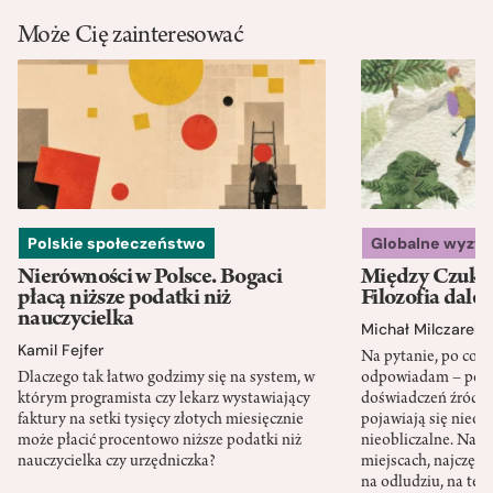
Może Cię zainteresować
Polskie społeczeństwo
Globalne wyzw
Nierówności w Polsce. Bogaci
Między Czukot
płacą niższe podatki niż
Filozofia dale
nauczycielka
Michał Milczarek
Kamil Fejfer
Na pytanie, po co p
Dlaczego tak łatwo godzimy się na system, w
odpowiadam – po ni
którym programista czy lekarz wystawiający
doświadczeń źródło
faktury na setki tysięcy złotych miesięcznie
pojawiają się nieoc
może płacić procentowo niższe podatki niż
nieobliczalne. Nac
nauczycielka czy urzędniczka?
miejscach, najczęści
na odludziu, na ter