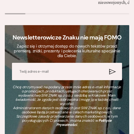
nieoswojonych, dzi
Newsletterowicze Znaku nie mają FOMO
Zapisz się i otrzymaj dostęp do nowych tekstów przed
premierą, zniżki, prezenty i polecenia kulturalne specjalnie
dla Ciebie.
Chcę otrzymywać na podany przeze mnie adres e-mail informacje
o promocjach, produktach, usługach oferowanych przez
wydawnictwo SIW ZNAK sp. z o.o. z siedzibą w Krakowie. Mam
świadomość, że zgoda jest dobrowolna i mogę ją w każdej chwili
wycofać.
Administratorem danych osobowych jest SIW ZNAK sp. z o.o., dane
osobowe będą przetwarzane w celach marketingowych.
Szczegółowe zasady przetwarzania danych osobowych, w tym
przysługujących Ci prawach, można znaleźć w
Polityce
Prywatności
.