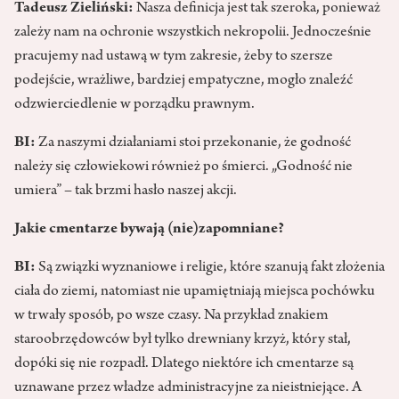
Tadeusz Zieliński:
Nasza definicja jest tak szeroka, ponieważ
zależy nam na ochronie wszystkich nekropolii. Jednocześnie
pracujemy nad ustawą w tym zakresie, żeby to szersze
podejście, wrażliwe, bardziej empatyczne, mogło znaleźć
odzwierciedlenie w porządku prawnym.
BI:
Za naszymi działaniami stoi przekonanie, że godność
należy się człowiekowi również po śmierci. „Godność nie
umiera” – tak brzmi hasło naszej akcji.
Jakie cmentarze bywają (nie)zapomniane?
BI:
Są związki wyznaniowe i religie, które szanują fakt złożenia
ciała do ziemi, natomiast nie upamiętniają miejsca pochówku
w trwały sposób, po wsze czasy. Na przykład znakiem
staroobrzędowców był tylko drewniany krzyż, który stał,
dopóki się nie rozpadł. Dlatego niektóre ich cmentarze są
uznawane przez władze administracyjne za nieistniejące. A