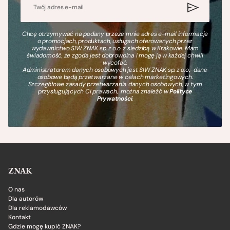
Chcę otrzymywać na podany przeze mnie adres e-mail informacje
o promocjach, produktach, usługach oferowanych przez
wydawnictwo SIW ZNAK sp. z o.o. z siedzibą w Krakowie. Mam
świadomość, że zgoda jest dobrowolna i mogę ją w każdej chwili
wycofać.
Administratorem danych osobowych jest SIW ZNAK sp. z o.o., dane
osobowe będą przetwarzane w celach marketingowych.
Szczegółowe zasady przetwarzania danych osobowych, w tym
przysługujących Ci prawach, można znaleźć w
Polityce
Prywatności
.
ZNAK
O nas
Dla autorów
Dla reklamodawców
Kontakt
Gdzie mogę kupić ZNAK?