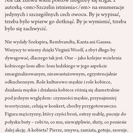
Nie tak znowu wielu poetów mogłoby się ścigać z
autorką <em>Szczelin istnienia</em> na enumeracje
jedynych i szczególnych cech owocu. By je wypisać,
trzeba było wpierw go dotknąć. By je wymienić, trzeba
było się zachwycić.
Nie wydały Szekspira, Rembrandta, Kanta ani Gaussa.
Wszyscy to wiemy dzięki Virginii Woolf, a zbyt długo by
dywagować, dlaczego tak jest. One – jako kolejne wcielenia
kobiecego losu albo: losu ludzkiego w jego aspekcie
zmarginalizowanym, nieawantażownym, egzystencjalnie
odkuchennym. Role kulturowo męskie i role kobiece,
działania męskie i działania kobiece różnią się diametralnie
pod jednym względem: czynności męskie, przynajmniej
teoretycznie, celują w konkret, choćby przygotowawczo.
Figura mężczyzny, który czyści broń, ostrzy szablę, pucuje do
połysku buty – robi to, co mu, niewątpliwie, służy, co poniesie
dalej akcję. A kobieta? Pierze, zmywa, zamiata, gotuje, szoruje.