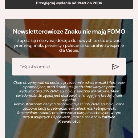
Przeglądaj wydania od 1949 do 2006
Newsletterowicze Znaku nie mają FOMO
Zapisz się i otrzymaj dostęp do nowych tekstów przed
premierą, zniżki, prezenty i polecenia kulturalne specjalnie
dla Ciebie.
Chcę otrzymywać na podany przeze mnie adres e-mail informacje
o promocjach, produktach, usługach oferowanych przez
wydawnictwo SIW ZNAK sp. z o.o. z siedzibą w Krakowie. Mam
świadomość, że zgoda jest dobrowolna i mogę ją w każdej chwili
wycofać.
Administratorem danych osobowych jest SIW ZNAK sp. z o.o., dane
osobowe będą przetwarzane w celach marketingowych.
Szczegółowe zasady przetwarzania danych osobowych, w tym
przysługujących Ci prawach, można znaleźć w
Polityce
Prywatności
.