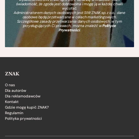
świadomość, że zgoda jest dobrowolna i mogę ją w każdej chwili
wycofać.
Administratorem danych osobowych jest SIW ZNAK sp. z o.o., dane
osobowe będą przetwarzane w celach marketingowych.
Szczegółowe zasady przetwarzania danych osobowych, w tym
przysługujących Ci prawach, można znaleźć w
Polityce
Prywatności
.
ZNAK
O nas
Dla autorów
Dla reklamodawców
Kontakt
Gdzie mogę kupić ZNAK?
Regulamin
Polityka prywatności