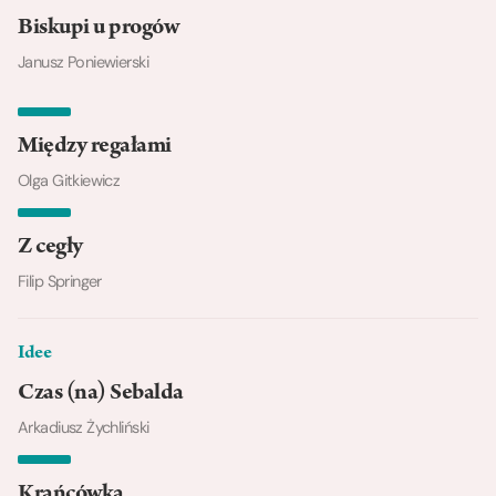
Biskupi u progów
Janusz Poniewierski
Między regałami
Olga Gitkiewicz
Z cegły
Filip Springer
Idee
Czas (na) Sebalda
Arkadiusz Żychliński
Krańcówka