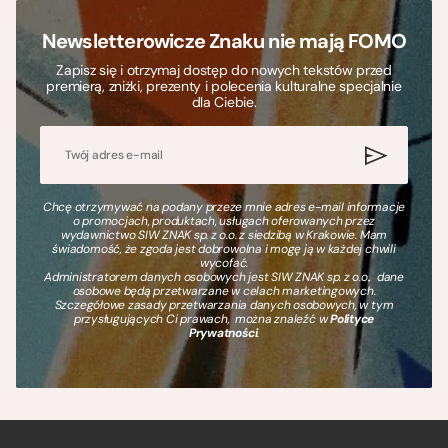
Newsletterowicze Znaku nie mają FOMO
Zapisz się i otrzymaj dostęp do nowych tekstów przed
premierą, zniżki, prezenty i polecenia kulturalne specjalnie
dla Ciebie.
Chcę otrzymywać na podany przeze mnie adres e-mail informacje
o promocjach, produktach, usługach oferowanych przez
wydawnictwo SIW ZNAK sp. z o.o. z siedzibą w Krakowie. Mam
świadomość, że zgoda jest dobrowolna i mogę ją w każdej chwili
wycofać.
Administratorem danych osobowych jest SIW ZNAK sp. z o.o., dane
osobowe będą przetwarzane w celach marketingowych.
Szczegółowe zasady przetwarzania danych osobowych, w tym
przysługujących Ci prawach, można znaleźć w
Polityce
Prywatności
.