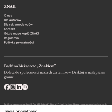
ZNAK
O nas
Dla autorów
Dla reklamodawców
Kontakt
Gdzie mogę kupić ZNAK?
Regulamin
Polityka prywatności
Bądź na bieżąco ze „Znakiem”
Dołącz do społeczności naszych czytelnikow. Dysktuj w najlepszym
gronie
Dofinansowano ze środków Ministra Kultury i Dziedzictwa Narodowego pochodzących
z Funduszu Promocji Kultury – państwowego funduszu celowego.
Twoja prywatność