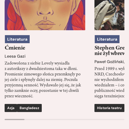
Literatura
Literatura
Ćmienie
Stephen Green
nie żył wbrew 
Leesa Gazi
Paweł Goźliński
,
S
Zadowolona z siebie Lovely wysiadła
z autorikszy z dwudziestoma taka w dłoni.
Przed 1989 r. wykł
Promienie zimowego słońca przemknęły po
NRD, Czechosłowacj
jej ciele i spłynęły dalej na ziemię. Poczuła
nie wychodziłem po
przyjemną senność. Wydawało jej się, że jak
wiedziałem – i co w
tylko zamknie oczy, pozostanie w tej chwili
publiczność wiedzia
przez wieczność.
sięga teraźniejszośc
Azja
Bangladesz
Historia teatru
S