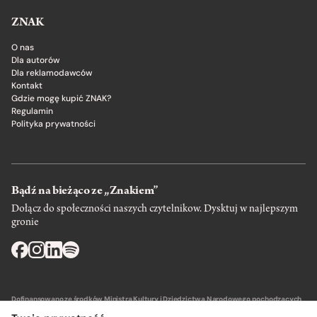
ZNAK
O nas
Dla autorów
Dla reklamodawców
Kontakt
Gdzie mogę kupić ZNAK?
Regulamin
Polityka prywatności
Bądź na bieżąco ze „Znakiem”
Dołącz do społeczności naszych czytelnikow. Dysktuj w najlepszym
gronie
Dofinansowano ze środków Ministra Kultury i Dziedzictwa Narodowego pochodzących
z Funduszu Promocji Kultury – państwowego funduszu celowego.