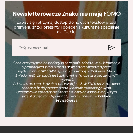
Newsletterowicze Znaku nie mają FOMO
Zapisz się i otrzymaj dostęp do nowych tekstów przed
premierą, zniżki, prezenty i polecenia kulturalne specjalnie
dla Ciebie.
Chcę otrzymywać na podany przeze mnie adres e-mail informacje
o promocjach, produktach, usługach oferowanych przez
wydawnictwo SIW ZNAK sp. z o.o. z siedzibą w Krakowie. Mam
świadomość, że zgoda jest dobrowolna i mogę ją w każdej chwili
wycofać.
Administratorem danych osobowych jest SIW ZNAK sp. z o.o., dane
osobowe będą przetwarzane w celach marketingowych.
Szczegółowe zasady przetwarzania danych osobowych, w tym
przysługujących Ci prawach, można znaleźć w
Polityce
Prywatności
.