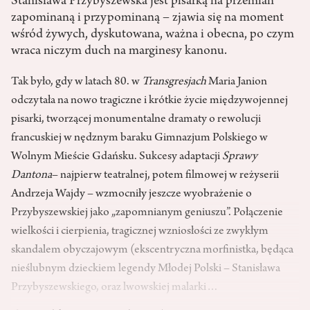
Stanisława Przybyszewska jest pisarką na przemian
zapominaną i przypominaną – zjawia się na moment
wśród żywych, dyskutowana, ważna i obecna, po czym
wraca niczym duch na marginesy kanonu.
Tak było, gdy w latach 80. w
Transgresjach
Maria Janion
odczytała na nowo tragiczne i krótkie życie międzywojennej
pisarki, tworzącej monumentalne dramaty o rewolucji
francuskiej w nędznym baraku Gimnazjum Polskiego w
Wolnym Mieście Gdańsku. Sukcesy adaptacji
Sprawy
Dantona
– najpierw teatralnej, potem filmowej w reżyserii
Andrzeja Wajdy – wzmocniły jeszcze wyobrażenie o
Przybyszewskiej jako „zapomnianym geniuszu”. Połączenie
wielkości i cierpienia, tragicznej wzniosłości ze zwykłym
skandalem obyczajowym (ekscentryczna morfinistka, będąca
nieślubnym dzieckiem legendy Młodej Polski – Stanisława
Przybyszewskiego, oraz lwowskiej malarki…