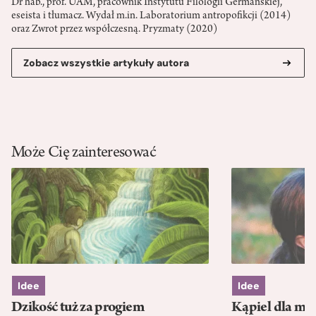
Dr hab., prof. UAM, pracownik Instytutu Filologii Germańskiej,
eseista i tłumacz. Wydał m.in. Laboratorium antropofikcji (2014)
oraz Zwrot przez współczesną. Pryzmaty (2020)
Zobacz wszystkie artykuły autora
Może Cię zainteresować
Idee
Idee
Dzikość tuż za progiem
Kąpiel dla mó