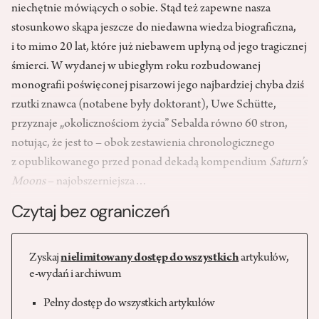
niechętnie mówiących o sobie. Stąd też zapewne nasza
stosunkowo skąpa jeszcze do niedawna wiedza biograficzna,
i to mimo 20 lat, które już niebawem upłyną od jego tragicznej
śmierci. W wydanej w ubiegłym roku rozbudowanej
monografii poświęconej pisarzowi jego najbardziej chyba dziś
rzutki znawca (notabene były doktorant), Uwe Schütte,
przyznaje „okolicznościom życia” Sebalda równo 60 stron,
notując, że jest to – obok zestawienia chronologicznego
z opublikowanego przed ponad dekadą kompendium
Saturn’s
Moons
– najobszerniejsza…
Czytaj bez ograniczeń
Zyskaj
nielimitowany dostęp do wszystkich
artykułów,
e-wydań i archiwum
Pełny dostęp do wszystkich artykułów