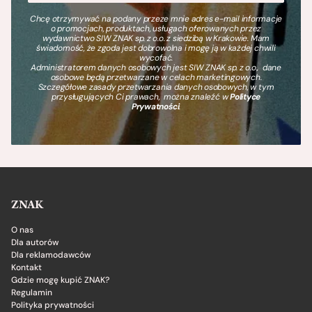
Chcę otrzymywać na podany przeze mnie adres e-mail informacje
o promocjach, produktach, usługach oferowanych przez
wydawnictwo SIW ZNAK sp. z o.o. z siedzibą w Krakowie. Mam
świadomość, że zgoda jest dobrowolna i mogę ją w każdej chwili
wycofać.
Administratorem danych osobowych jest SIW ZNAK sp. z o.o., dane
osobowe będą przetwarzane w celach marketingowych.
Szczegółowe zasady przetwarzania danych osobowych, w tym
przysługujących Ci prawach, można znaleźć w
Polityce
Prywatności
.
ZNAK
O nas
Dla autorów
Dla reklamodawców
Kontakt
Gdzie mogę kupić ZNAK?
Regulamin
Polityka prywatności