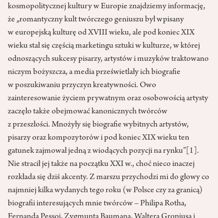
kosmopolitycznej kultury w Europie znajdziemy informację,
że „romantyczny kult twórczego geniuszu był wpisany
w europejską kulturę od XVIII wieku, ale pod koniec XIX
wieku stał się częścią marketingu sztuki w kulturze, w której
odnoszących sukcesy pisarzy, artystów i muzyków traktowano
niczym bożyszcza, a media prześwietlały ich biografie
w poszukiwaniu przyczyn kreatywności. Owo
zainteresowanie życiem prywatnym oraz osobowością artysty
zaczęło także obejmować kanonicznych twórców
z przeszłości. Mnożyły się biografie wybitnych artystów,
pisarzy oraz kompozytorów i pod koniec XIX wieku ten
gatunek zajmował jedną z wiodących pozycji na rynku”
[1]
.
Nie stracił jej także na początku XXI w., choć nieco inaczej
rozkłada się dziś akcenty. Z marszu przychodzi mi do głowy co
najmniej kilka wydanych tego roku (w Polsce czy za granicą)
biografii interesujących mnie twórców – Philipa Rotha,
Fernanda Pessoi, Zygmunta Baumana, Waltera Gropiusa i