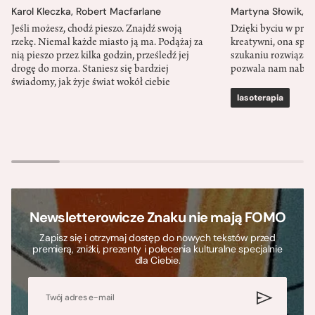
Karol Kleczka
,
Robert Macfarlane
Martyna Słowik
,
J
Jeśli możesz, chodź pieszo. Znajdź swoją
Dzięki byciu w przy
rzekę. Niemal każde miasto ją ma. Podążaj za
kreatywni, ona spr
nią pieszo przez kilka godzin, prześledź jej
szukaniu rozwiązań
drogę do morza. Staniesz się bardziej
pozwala nam nabra
świadomy, jak żyje świat wokół ciebie
lasoterapia
Newsletterowicze Znaku nie mają FOMO
Zapisz się i otrzymaj dostęp do nowych tekstów przed
premierą, zniżki, prezenty i polecenia kulturalne specjalnie
dla Ciebie.