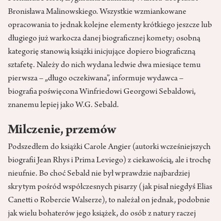
Bronisława Malinowskiego. Wszystkie wzmiankowane
opracowania to jednak kolejne elementy krótkiego jeszcze lub
długiego już warkocza danej biograficznej komety; osobną
kategorię stanowią książki inicjujące dopiero biograficzną
sztafetę. Należy do nich wydana ledwie dwa miesiące temu
pierwsza – „długo oczekiwana”, informuje wydawca –
biografia poświęcona Winfriedowi Georgowi Sebaldowi,
znanemu lepiej jako W.G. Sebald.
Milczenie, przemów
Podszedłem do książki Carole Angier (autorki wcześniejszych
biografii Jean Rhys i Prima Leviego) z ciekawością, ale i trochę
nieufnie. Bo choć Sebald nie był wprawdzie najbardziej
skrytym pośród współczesnych pisarzy (jak pisał niegdyś Elias
Canetti o Robercie Walserze), to należał on jednak, podobnie
jak wielu bohaterów jego książek, do osób z natury raczej