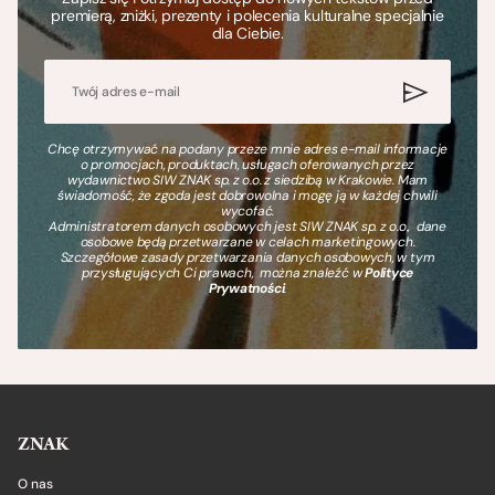
premierą, zniżki, prezenty i polecenia kulturalne specjalnie
dla Ciebie.
Chcę otrzymywać na podany przeze mnie adres e-mail informacje
o promocjach, produktach, usługach oferowanych przez
wydawnictwo SIW ZNAK sp. z o.o. z siedzibą w Krakowie. Mam
świadomość, że zgoda jest dobrowolna i mogę ją w każdej chwili
wycofać.
Administratorem danych osobowych jest SIW ZNAK sp. z o.o., dane
osobowe będą przetwarzane w celach marketingowych.
Szczegółowe zasady przetwarzania danych osobowych, w tym
przysługujących Ci prawach, można znaleźć w
Polityce
Prywatności
.
ZNAK
O nas