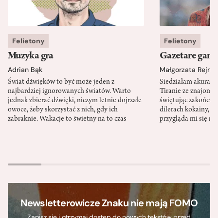
Felietony
Felietony
Muzyka gra
Gazetare gang
Adrian Bąk
Małgorzata Rejme
Świat dźwięków to być może jeden z
Siedziałam akurat 
najbardziej ignorowanych światów. Warto
Tiranie ze znajomy
jednak zbierać dźwięki, niczym letnie dojrzałe
świętując zakończen
owoce, żeby skorzystać z nich, gdy ich
dilerach kokainy, g
zabraknie. Wakacje to świetny na to czas
przygląda mi się m
Newsletterowicze Znaku nie mają FOMO
Zapisz się i otrzymaj dostęp do nowych tekstów przed