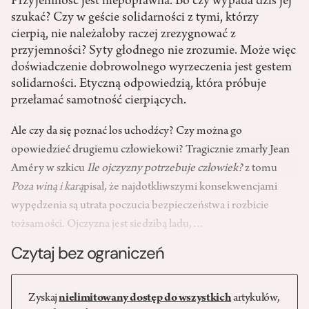
Przyjemność jest niepoprawna. Bo czy wypada dziś jej
szukać? Czy w geście solidarności z tymi, którzy
cierpią, nie należałoby raczej zrezygnować z
przyjemności? Syty głodnego nie zrozumie. Może więc
doświadczenie dobrowolnego wyrzeczenia jest gestem
solidarności. Etyczną odpowiedzią, która próbuje
przełamać samotność cierpiących.
Ale czy da się poznać los uchodźcy? Czy można go
opowiedzieć drugiemu człowiekowi? Tragicznie zmarły Jean
Améry w szkicu
Ile ojczyzny potrzebuje człowiek?
z tomu
Poza winą i karą
pisał, że najdotkliwszymi konsekwencjami
wypędzenia są utrata poczucia bezpieczeństwa i rozbicie
tożsamości. Ojczyzna jest siedzibą ładu,…
Czytaj bez ograniczeń
Zyskaj
nielimitowany dostęp do wszystkich
artykułów,