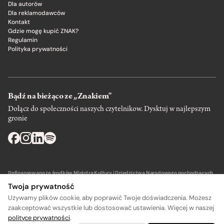
Dla autorów
Dla reklamodawców
Kontakt
Gdzie mogę kupić ZNAK?
Regulamin
Polityka prywatności
Bądź na bieżąco ze „Znakiem”
Dołącz do społeczności naszych czytelnikow. Dysktuj w najlepszym
gronie
Dofinansowano ze środków Ministra Kultury i Dziedzictwa Narodowego pochodzących
z Funduszu Promocji Kultury – państwowego funduszu celowego.
Twoja prywatność
Używamy plików cookie, aby poprawić Twoje doświadczenia. Możesz
zaakceptować wszystkie lub dostosować ustawienia. Więcej w naszej
polityce prywatności
.