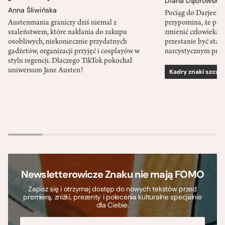
Diana Dąbrowska
Anna Śliwińska
Pociąg do Darjeeli
Austenmania graniczy dziś niemal z
przypomina, że po
szaleństwem, które nakłania do zakupu
zmienić człowieka d
osobliwych, niekoniecznie przydatnych
przestanie być sta
gadżetów, organizacji przyjęć i cosplayów w
narcystycznym pro
stylu regencji. Dlaczego TikTok pokochał
uniwersum Jane Austen?
Kadry znaki szcze
Newsletterowicze Znaku nie mają FOMO
Zapisz się i otrzymaj dostęp do nowych tekstów przed
premierą, zniżki, prezenty i polecenia kulturalne specjalnie
dla Ciebie.