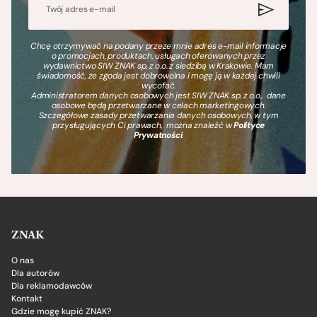
Chcę otrzymywać na podany przeze mnie adres e-mail informacje
o promocjach, produktach, usługach oferowanych przez
wydawnictwo SIW ZNAK sp. z o.o. z siedzibą w Krakowie. Mam
świadomość, że zgoda jest dobrowolna i mogę ją w każdej chwili
wycofać.
Administratorem danych osobowych jest SIW ZNAK sp. z o.o., dane
osobowe będą przetwarzane w celach marketingowych.
Szczegółowe zasady przetwarzania danych osobowych, w tym
przysługujących Ci prawach, można znaleźć w
Polityce
Prywatności
.
ZNAK
O nas
Dla autorów
Dla reklamodawców
Kontakt
Gdzie mogę kupić ZNAK?