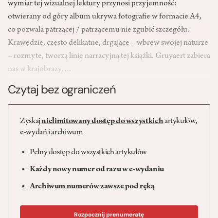
wymiar tej wizualnej lektury przynosi przyjemność:
otwierany od góry album ukrywa fotografie w formacie A4,
co pozwala patrzącej / patrzącemu nie zgubić szczegółu.
Krawędzie, często delikatne, drgające – wbrew swojej naturze
– rozmyte, tworzą linię narracyjną tej książki. Gruyaert zabiera
nas w krajobrazy,…
Czytaj bez ograniczeń
Zyskaj
nielimitowany dostęp do wszystkich
artykułów,
e-wydań i archiwum
Pełny dostęp do wszystkich artykułów
Każdy nowy numer od razu w e-wydaniu
Archiwum numerów zawsze pod ręką
Rozpocznij prenumeratę