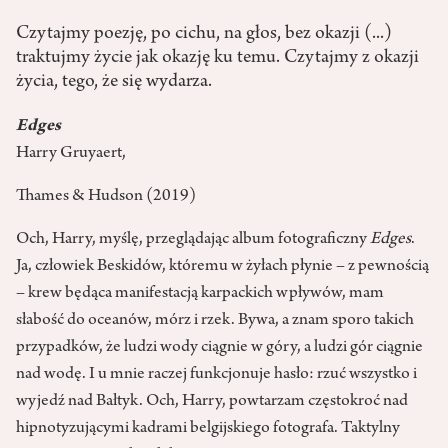
Czytajmy poezję, po cichu, na głos, bez okazji (...)
traktujmy życie jak okazję ku temu. Czytajmy z okazji
życia, tego, że się wydarza.
Edges
Harry Gruyaert,
Thames & Hudson (2019)
Och, Harry, myślę, przeglądając album fotograficzny
Edges
.
Ja, człowiek Beskidów, któremu w żyłach płynie – z pewnością
– krew będąca manifestacją karpackich wpływów, mam
słabość do oceanów, mórz i rzek. Bywa, a znam sporo takich
przypadków, że ludzi wody ciągnie w góry, a ludzi gór ciągnie
nad wodę. I u mnie raczej funkcjonuje hasło: rzuć wszystko i
wyjedź nad Bałtyk. Och, Harry, powtarzam częstokroć nad
hipnotyzującymi kadrami belgijskiego fotografa. Taktylny