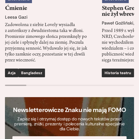
Ćmienie
Stephen Green
nie żył wbrew 
Leesa Gazi
Paweł Goźliński
,
S
Zadowolona z siebie Lovely wysiadła
z autorikszy z dwudziestoma taka w dłoni.
Przed 1989 r. wykł
Promienie zimowego słońca przemknęły po
NRD, Czechosłowacj
jej ciele i spłynęły dalej na ziemię. Poczuła
nie wychodziłem po
przyjemną senność. Wydawało jej się, że jak
wiedziałem – i co w
tylko zamknie oczy, pozostanie w tej chwili
publiczność wiedzia
przez wieczność.
sięga teraźniejszośc
Azja
Bangladesz
Historia teatru
S
Newsletterowicze Znaku nie mają FOMO
Zapisz się i otrzymaj dostęp do nowych tekstów przed
premierą, zniżki, prezenty i polecenia kulturalne specjalnie
dla Ciebie.