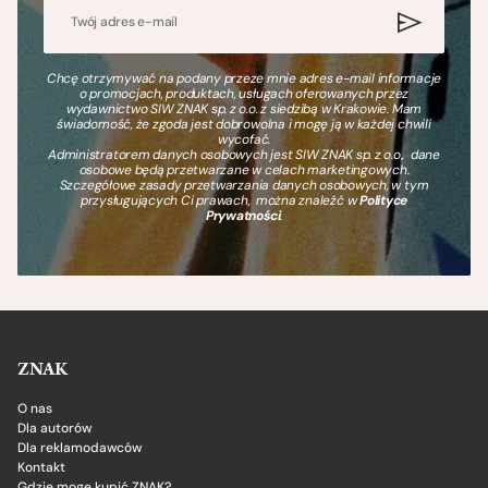
Chcę otrzymywać na podany przeze mnie adres e-mail informacje
o promocjach, produktach, usługach oferowanych przez
wydawnictwo SIW ZNAK sp. z o.o. z siedzibą w Krakowie. Mam
świadomość, że zgoda jest dobrowolna i mogę ją w każdej chwili
wycofać.
Administratorem danych osobowych jest SIW ZNAK sp. z o.o., dane
osobowe będą przetwarzane w celach marketingowych.
Szczegółowe zasady przetwarzania danych osobowych, w tym
przysługujących Ci prawach, można znaleźć w
Polityce
Prywatności
.
ZNAK
O nas
Dla autorów
Dla reklamodawców
Kontakt
Gdzie mogę kupić ZNAK?