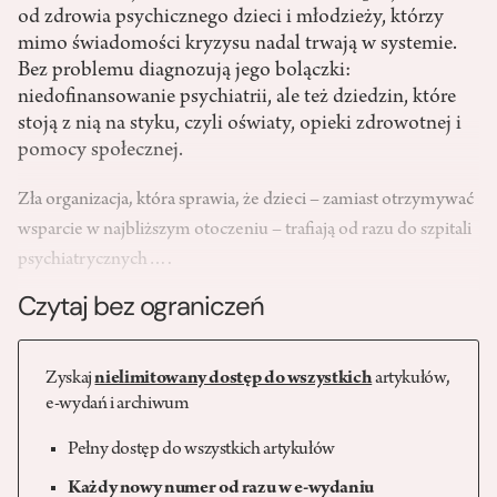
od zdrowia psychicznego dzieci i młodzieży, którzy
mimo świadomości kryzysu nadal trwają w systemie.
Bez problemu diagnozują jego bolączki:
niedofinansowanie psychiatrii, ale też dziedzin, które
stoją z nią na styku, czyli oświaty, opieki zdrowotnej i
pomocy społecznej.
Zła organizacja, która sprawia, że dzieci – zamiast otrzymywać
wsparcie w najbliższym otoczeniu – trafiają od razu do szpitali
psychiatrycznych….
Czytaj bez ograniczeń
Zyskaj
nielimitowany dostęp do wszystkich
artykułów,
e-wydań i archiwum
Pełny dostęp do wszystkich artykułów
Każdy nowy numer od razu w e-wydaniu