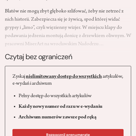
Blatów nie mogą zbyt głęboko szlifować, żeby nie zetrzeć z
nich historii. Zabezpiecza się je żywicą, spod której widać
grypsy i „limo”, czyli więzienny wizjer. W miejscu klapy do
podawania jedzenia montują donicę z drzewkiem oliwnym. W
pracowni MiserArt na wrocławskim Nadodrzu…
Czytaj bez ograniczeń
Zyskaj
nielimitowany dostęp do wszystkich
artykułów,
e-wydań i archiwum
Pełny dostęp do wszystkich artykułów
Każdy nowy numer od razu w e-wydaniu
Archiwum numerów zawsze pod ręką
Rozpocznij prenumeratę