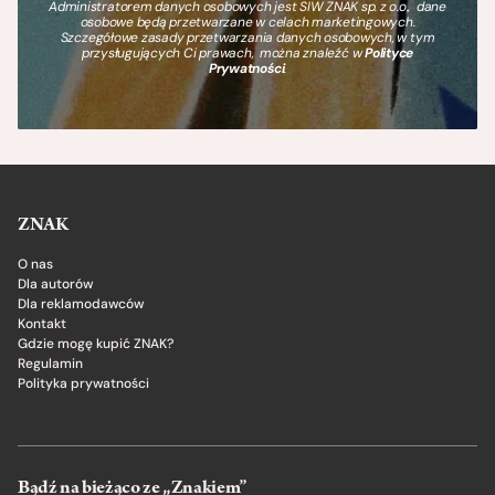
Administratorem danych osobowych jest SIW ZNAK sp. z o.o., dane
osobowe będą przetwarzane w celach marketingowych.
Szczegółowe zasady przetwarzania danych osobowych, w tym
przysługujących Ci prawach, można znaleźć w
Polityce
Prywatności
.
ZNAK
O nas
Dla autorów
Dla reklamodawców
Kontakt
Gdzie mogę kupić ZNAK?
Regulamin
Polityka prywatności
Bądź na bieżąco ze „Znakiem”