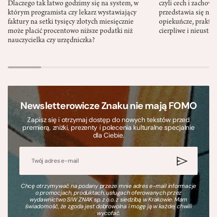
Dlaczego tak łatwo godzimy się na system, w
czyli cech i zachow
którym programista czy lekarz wystawiający
przedstawia się nat
faktury na setki tysięcy złotych miesięcznie
opiekuńcze, praktyc
może płacić procentowo niższe podatki niż
cierpliwe i nieusta
nauczycielka czy urzędniczka?
Newsletterowicze Znaku nie mają FOMO
Zapisz się i otrzymaj dostęp do nowych tekstów przed
premierą, zniżki, prezenty i polecenia kulturalne specjalnie
dla Ciebie.
Chcę otrzymywać na podany przeze mnie adres e-mail informacje
o promocjach, produktach, usługach oferowanych przez
wydawnictwo SIW ZNAK sp. z o.o. z siedzibą w Krakowie. Mam
świadomość, że zgoda jest dobrowolna i mogę ją w każdej chwili
wycofać.