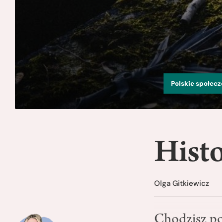
Polskie społec
Histo
Olga Gitkiewicz
Chodzisz po