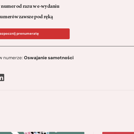
numer od razu w e-wydaniu
umerów zawsze pod ręką
ozpocznij prenumeratę
ę w numerze:
Oswajanie samotności