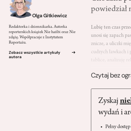
powiedział 
Olga Gitkiewicz
Lubię ten czas prze
Redaktorka i dziennikarka. Autorka
reporterskich książek Nie hańbi oraz Nie
unosi się zapach pa
zdążę. Współpracuje z Instytutem
Reportażu.
znicze, a uliczki 
cudzych ławkach i 
Zobacz wszystkie artykuły
autora
tablice, analizuję 
Czytaj bez og
Zyskaj
nie
wydań i a
Pełny dostęp