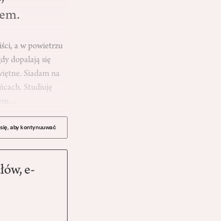
tem.
iści, a w powietrzu
dy dopalają się
więtne. Siadam na
ńcach. Studiuję
zasem…
 się, aby kontynuuwać
łów, e-