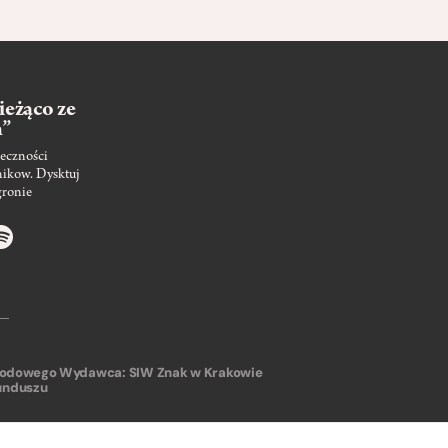
ieżąco ze
m”
eczności
nikow. Dysktuj
gronie
arodowego
Wydawca: SIW Znak w Krakowie
unduszu