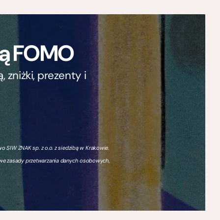
ają FOMO
zniżki, prezenty i
 SIW ZNAK sp. z o.o. z siedzibą w Krakowie.
owe zasady przetwarzania danych osobowych,