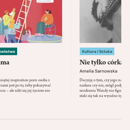
czeństwo
Kultura i Sztuka
 ma
Nie tylko córka
Amelia Sarnowska
niętej inspiration porn osoba z
Decyzję o tym, czy jego nazwis
ami jest po to, żeby pokazywać
nadane czy nie, mógł podjąć tylk
cie – ale nikt się jej życiem nie
urodzenia Wandy nie figuruje 
stało się tak na wyraźne życzen