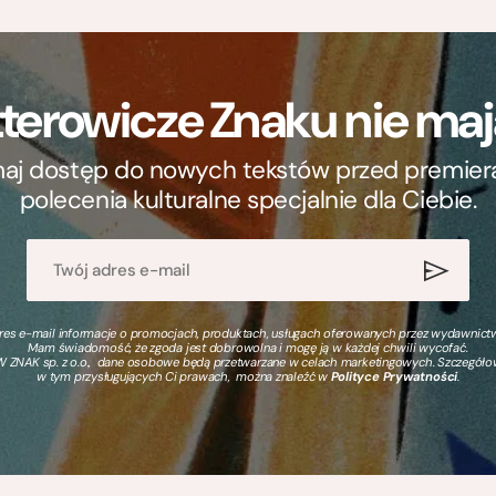
terowicze Znaku nie m
ymaj dostęp do nowych tekstów przed premierą, 
polecenia kulturalne specjalnie dla Ciebie.
s e-mail informacje o promocjach, produktach, usługach oferowanych przez wydawnictwo
Mam świadomość, że zgoda jest dobrowolna i mogę ją w każdej chwili wycofać.
 ZNAK sp. z o.o., dane osobowe będą przetwarzane w celach marketingowych. Szczegół
w tym przysługujących Ci prawach, można znaleźć w
Polityce Prywatności
.