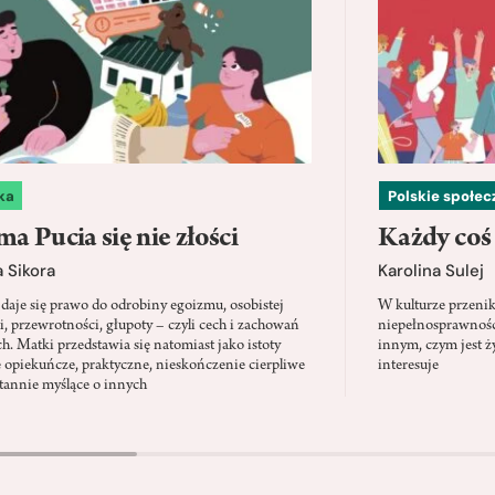
ka
Polskie społe
a Pucia się nie złości
Każdy coś
 Sikora
Karolina Sulej
daje się prawo do odrobiny egoizmu, osobistej
W kulturze przenik
i, przewrotności, głupoty – czyli cech i zachowań
niepełnosprawności
ch. Matki przedstawia się natomiast jako istoty
innym, czym jest ży
 opiekuńcze, praktyczne, nieskończenie cierpliwe
interesuje
stannie myślące o innych