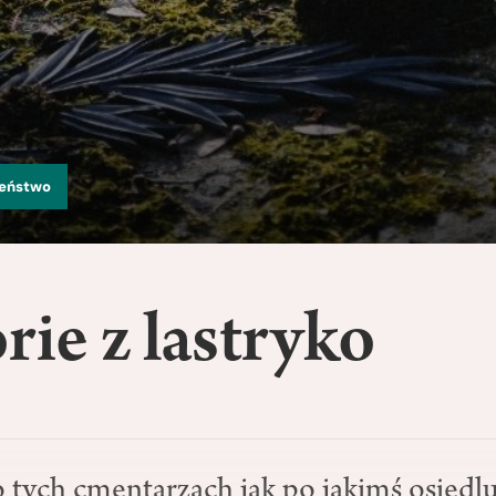
zeństwo
rie z lastryko
 tych cmentarzach jak po jakimś osiedlu