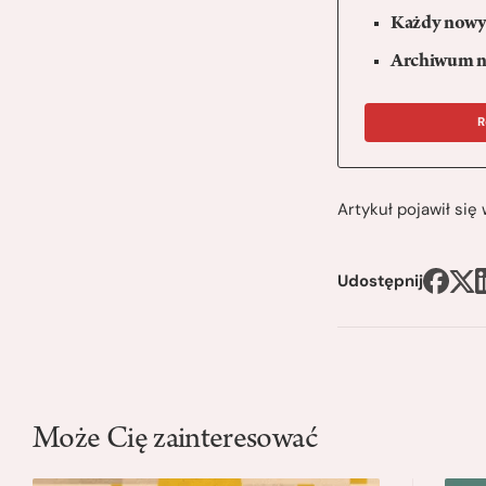
Każdy nowy 
Archiwum n
R
Artykuł pojawił si
Udostępnij
Może Cię zainteresować