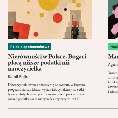
Polskie społeczeństwo
Nau
Nierówności w Polsce. Bogaci
Mam
płacą niższe podatki niż
Agata
nauczycielka
Tatom 
Kamil Fejfer
ambicj
ludzki
Dlaczego tak łatwo godzimy się na system, w którym
zawsze
programista czy lekarz wystawiający faktury na setki
i nieu
tysięcy złotych miesięcznie może płacić procentowo
niższe podatki niż nauczycielka czy urzędniczka?