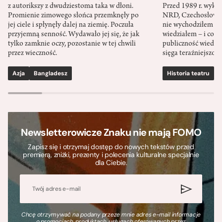
z autorikszy z dwudziestoma taka w dłoni.
Przed 1989 r. wykł
Promienie zimowego słońca przemknęły po
NRD, Czechosłowacj
jej ciele i spłynęły dalej na ziemię. Poczuła
nie wychodziłem po
przyjemną senność. Wydawało jej się, że jak
wiedziałem – i co w
tylko zamknie oczy, pozostanie w tej chwili
publiczność wiedzia
przez wieczność.
sięga teraźniejszośc
Azja
Bangladesz
Historia teatru
S
Newsletterowicze Znaku nie mają FOMO
Zapisz się i otrzymaj dostęp do nowych tekstów przed
premierą, zniżki, prezenty i polecenia kulturalne specjalnie
dla Ciebie.
Chcę otrzymywać na podany przeze mnie adres e-mail informacje
o promocjach, produktach, usługach oferowanych przez