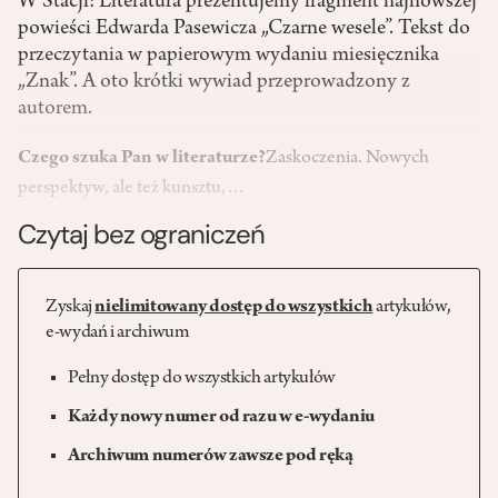
W Stacji: Literatura prezentujemy fragment najnowszej
powieści Edwarda Pasewicza „Czarne wesele”. Tekst do
przeczytania w papierowym wydaniu miesięcznika
„Znak”. A oto krótki wywiad przeprowadzony z
autorem.
Czego szuka Pan w literaturze?
Zaskoczenia. Nowych
perspektyw, ale też kunsztu,…
Czytaj bez ograniczeń
Zyskaj
nielimitowany dostęp do wszystkich
artykułów,
e-wydań i archiwum
Pełny dostęp do wszystkich artykułów
Każdy nowy numer od razu w e-wydaniu
Archiwum numerów zawsze pod ręką