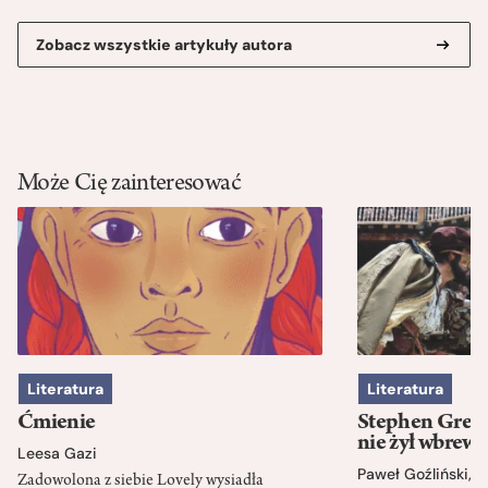
Zobacz wszystkie artykuły autora
Może Cię zainteresować
Literatura
Literatura
Ćmienie
Stephen Green
nie żył wbrew 
Leesa Gazi
Paweł Goźliński
,
S
Zadowolona z siebie Lovely wysiadła