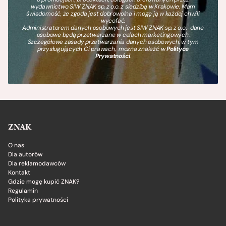
wydawnictwo SIW ZNAK sp. z o.o. z siedzibą w Krakowie. Mam
świadomość, że zgoda jest dobrowolna i mogę ją w każdej chwili
wycofać.
Administratorem danych osobowych jest SIW ZNAK sp. z o.o., dane
osobowe będą przetwarzane w celach marketingowych.
Szczegółowe zasady przetwarzania danych osobowych, w tym
przysługujących Ci prawach, można znaleźć w
Polityce
Prywatności
.
ZNAK
O nas
Dla autorów
Dla reklamodawców
Kontakt
Gdzie mogę kupić ZNAK?
Regulamin
Polityka prywatności