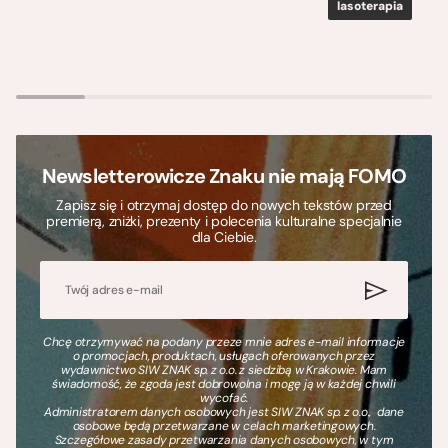
lasoterapia
Newsletterowicze Znaku nie mają FOMO
Zapisz się i otrzymaj dostęp do nowych tekstów przed
premierą, zniżki, prezenty i polecenia kulturalne specjalnie
dla Ciebie.
Chcę otrzymywać na podany przeze mnie adres e-mail informacje
o promocjach, produktach, usługach oferowanych przez
wydawnictwo SIW ZNAK sp. z o.o. z siedzibą w Krakowie. Mam
świadomość, że zgoda jest dobrowolna i mogę ją w każdej chwili
wycofać.
Administratorem danych osobowych jest SIW ZNAK sp. z o.o., dane
osobowe będą przetwarzane w celach marketingowych.
Szczegółowe zasady przetwarzania danych osobowych, w tym