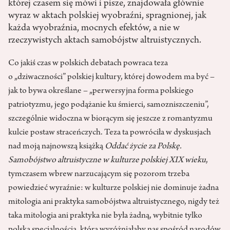
której czasem się mówi i pisze, znajdowała głównie
wyraz w aktach polskiej wyobraźni, spragnionej, jak
każda wyobraźnia, mocnych efektów, a nie w
rzeczywistych aktach samobójstw altruistycznych.
Co jakiś czas w polskich debatach powraca teza
o „dziwaczności” polskiej kultury, której dowodem ma być –
jak to bywa określane – „perwersyjna forma polskiego
patriotyzmu, jego podążanie ku śmierci, samozniszczeniu”,
szczególnie widoczna w biorącym się jeszcze z romantyzmu
kulcie postaw straceńczych. Teza ta powróciła w dyskusjach
nad moją najnowszą książką
Oddać życie za Polskę.
Samobójstwo altruistyczne w kulturze polskiej XIX wieku
,
tymczasem wbrew narzucającym się pozorom trzeba
powiedzieć wyraźnie: w kulturze polskiej nie dominuje żadna
mitologia ani praktyka samobójstwa altruistycznego, nigdy też
taka mitologia ani praktyka nie była żadną, wybitnie tylko