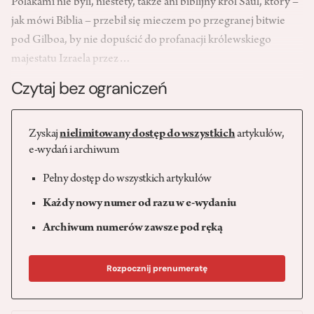
Polakami nie byli, niestety, także ani biblijny król Saul, który –
jak mówi Biblia – przebił się mieczem po przegranej bitwie
pod Gilboa, by nie dopuścić do profanacji królewskiego
majestatu Izraela przez…
Czytaj bez ograniczeń
Zyskaj
nielimitowany dostęp do wszystkich
artykułów,
e-wydań i archiwum
Pełny dostęp do wszystkich artykułów
Każdy nowy numer od razu w e-wydaniu
Archiwum numerów zawsze pod ręką
Rozpocznij prenumeratę