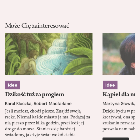
Może Cię zainteresować
Idee
Idee
Dzikość tuż za progiem
Kąpiel dla mó
Karol Kleczka
,
Robert Macfarlane
Martyna Słowik
,
J
Jeśli możesz, chodź pieszo. Znajdź swoją
Dzięki byciu w przy
rzekę. Niemal każde miasto ją ma. Podążaj za
kreatywni, ona spr
nią pieszo przez kilka godzin, prześledź jej
szukaniu rozwiązań
drogę do morza. Staniesz się bardziej
pozwala nam nabra
świadomy, jak żyje świat wokół ciebie