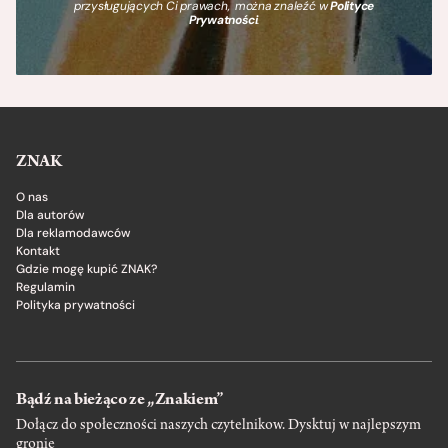
przysługujących Ci prawach, można znaleźć w
Polityce
Prywatności
.
ZNAK
O nas
Dla autorów
Dla reklamodawców
Kontakt
Gdzie mogę kupić ZNAK?
Regulamin
Polityka prywatności
Bądź na bieżąco ze „Znakiem”
Dołącz do społeczności naszych czytelnikow. Dysktuj w najlepszym
gronie