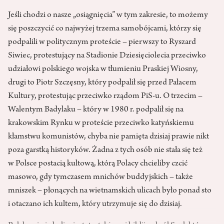
Jeśli chodzi o nasze „osiągnięcia” w tym zakresie, to możemy
się poszczycić co najwyżej trzema samobójcami, którzy się
podpalili w politycznym proteście – pierwszy to Ryszard
Siwiec, protestujący na Stadionie Dziesięciolecia przeciwko
udziałowi polskiego wojska w tłumieniu Praskiej Wiosny,
drugi to Piotr Szczęsny, który podpalił się przed Pałacem
Kultury, protestując przeciwko rządom PiS-u. O trzecim –
Walentym Badylaku – który w 1980 r. podpalił się na
krakowskim Rynku w proteście przeciwko katyńskiemu
kłamstwu komunistów, chyba nie pamięta dzisiaj prawie nikt
poza garstką historyków. Żadna z tych osób nie stała się też
w Polsce postacią kultową, którą Polacy chcieliby czcić
masowo, gdy tymczasem mnichów buddyjskich – także
mniszek – płonących na wietnamskich ulicach było ponad sto
i otaczano ich kultem, który utrzymuje się do dzisiaj.