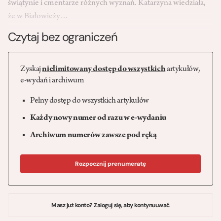
świątynie i cmentarze różnych wyznań. Katarzyna wiedziała,
że w Białowieży…
Czytaj bez ograniczeń
Zyskaj
nielimitowany dostęp do wszystkich
artykułów,
e-wydań i archiwum
Pełny dostęp do wszystkich artykułów
Każdy nowy numer od razu w e-wydaniu
Archiwum numerów zawsze pod ręką
Rozpocznij prenumeratę
Masz już konto? Zaloguj się, aby kontynuuwać