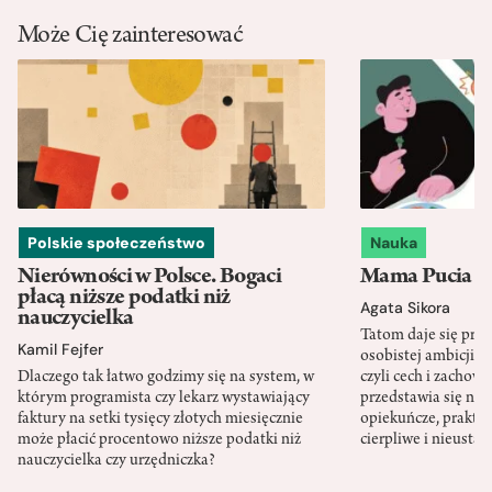
Może Cię zainteresować
Polskie społeczeństwo
Nauka
Nierówności w Polsce. Bogaci
Mama Pucia się
płacą niższe podatki niż
Agata Sikora
nauczycielka
Tatom daje się pra
Kamil Fejfer
osobistej ambicji, 
Dlaczego tak łatwo godzimy się na system, w
czyli cech i zachow
którym programista czy lekarz wystawiający
przedstawia się nat
faktury na setki tysięcy złotych miesięcznie
opiekuńcze, praktyc
może płacić procentowo niższe podatki niż
cierpliwe i nieusta
nauczycielka czy urzędniczka?