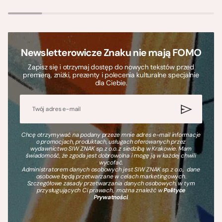
Newsletterowicze Znaku nie mają FOMO
Zapisz się i otrzymaj dostęp do nowych tekstów przed
premierą, zniżki, prezenty i polecenia kulturalne specjalnie
dla Ciebie.
Chcę otrzymywać na podany przeze mnie adres e-mail informacje
o promocjach, produktach, usługach oferowanych przez
wydawnictwo SIW ZNAK sp. z o.o. z siedzibą w Krakowie. Mam
świadomość, że zgoda jest dobrowolna i mogę ją w każdej chwili
wycofać.
Administratorem danych osobowych jest SIW ZNAK sp. z o.o., dane
osobowe będą przetwarzane w celach marketingowych.
Szczegółowe zasady przetwarzania danych osobowych, w tym
przysługujących Ci prawach, można znaleźć w
Polityce
Prywatności
.