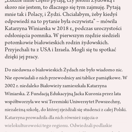
„Ludzie mnie często pytają, czy jestem Żydówką i
skoro nie jestem, to dlaczego się tym zajmuję. Pytają
mnie tak i Polacy, i Żydzi. Chciałabym, żeby kiedyś
odpowiedź na to pytanie była oczywista” – mówiła
Katarzyna Winiarska w 2018 r., podczas uroczystości
odsłonięcia pomnika. W pierwszym rzędzie siedzieli
potomkowie białowieskich rodzin żydowskich.
Przyjechali tu z USA i Izraela. Mogli się tu spotkać
dzięki jej pracy.
Do niedawna o białowieskich Żydach nie było wiadomo nic.
Nie opowiadali o nich przewodnicy ani tablice pamiątkowe. W
2002 r. niedaleko Białowieży zamieszkała Katarzyna
Winiarska. Z Fundacją Edukacyjną Jacka Kuronia przez lata
współtworzyła we wsi Teremiski Uniwersytet Powszechny,
niezależną szkołę, do której zjeżdżali się studenci z całej Polski.
Katarzyna prowadziła dla nich również zajęcia o
wielokulturowości tego regionu. Odwiedzali podlaskie