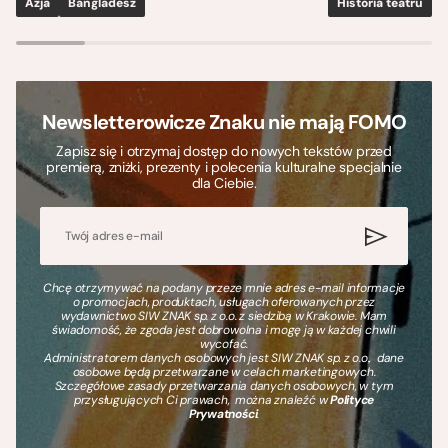
Azja
Bangladesz
Historia teatru
S
Newsletterowicze Znaku nie mają FOMO
Zapisz się i otrzymaj dostęp do nowych tekstów przed
premierą, zniżki, prezenty i polecenia kulturalne specjalnie
dla Ciebie.
Chcę otrzymywać na podany przeze mnie adres e-mail informacje
o promocjach, produktach, usługach oferowanych przez
wydawnictwo SIW ZNAK sp. z o.o. z siedzibą w Krakowie. Mam
świadomość, że zgoda jest dobrowolna i mogę ją w każdej chwili
wycofać.
Administratorem danych osobowych jest SIW ZNAK sp. z o.o., dane
osobowe będą przetwarzane w celach marketingowych.
Szczegółowe zasady przetwarzania danych osobowych, w tym
przysługujących Ci prawach, można znaleźć w
Polityce
Prywatności
.