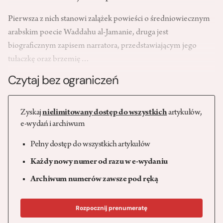
Pierwsza z nich stanowi zalążek powieści o średniowiecznym
arabskim poecie Waddahu al-Jamanie, druga jest
biograficznym zapisem narratora, przedstawiającym jego
tułaczkę oraz brzemię…
Czytaj bez ograniczeń
Zyskaj
nielimitowany dostęp do wszystkich
artykułów,
e-wydań i archiwum
Pełny dostęp do wszystkich artykułów
Każdy nowy numer od razu w e-wydaniu
Archiwum numerów zawsze pod ręką
Rozpocznij prenumeratę