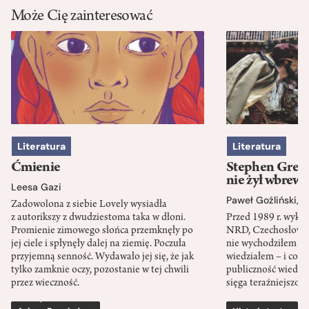
Może Cię zainteresować
Literatura
Literatura
Ćmienie
Stephen Green
nie żył wbrew 
Leesa Gazi
Paweł Goźliński
,
S
Zadowolona z siebie Lovely wysiadła
z autorikszy z dwudziestoma taka w dłoni.
Przed 1989 r. wykł
Promienie zimowego słońca przemknęły po
NRD, Czechosłowacj
jej ciele i spłynęły dalej na ziemię. Poczuła
nie wychodziłem po
przyjemną senność. Wydawało jej się, że jak
wiedziałem – i co w
tylko zamknie oczy, pozostanie w tej chwili
publiczność wiedzia
przez wieczność.
sięga teraźniejszośc