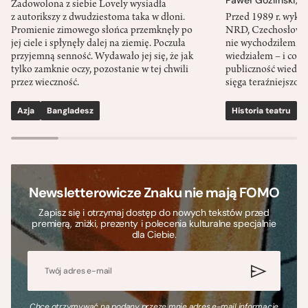
Paweł Goźliński
,
S
Zadowolona z siebie Lovely wysiadła
z autorikszy z dwudziestoma taka w dłoni.
Przed 1989 r. wykł
Promienie zimowego słońca przemknęły po
NRD, Czechosłowacj
jej ciele i spłynęły dalej na ziemię. Poczuła
nie wychodziłem po
przyjemną senność. Wydawało jej się, że jak
wiedziałem – i co w
tylko zamknie oczy, pozostanie w tej chwili
publiczność wiedzia
przez wieczność.
sięga teraźniejszośc
Azja
Bangladesz
Historia teatru
S
Newsletterowicze Znaku nie mają FOMO
Zapisz się i otrzymaj dostęp do nowych tekstów przed
premierą, zniżki, prezenty i polecenia kulturalne specjalnie
dla Ciebie.
Chcę otrzymywać na podany przeze mnie adres e-mail informacje