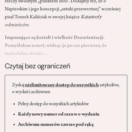
rzeczy swoistym „punktem zero”. Dodajmy też, że o
Napierskim i jego koncepcji „sztuki przewrotnej” wcześniej
pisał Tomek Kaliściak w swojej książce
Katastrofy
odmieńców
.
Imponujące są kształt i wielkość Dezorientacji.
Pomyślałem nawet, widząc je po raz pierwszy, że
materialna strona…
Czytaj bez ograniczeń
Zyskaj
nielimitowany dostęp do wszystkich
artykułów,
e-wydań i archiwum
Pełny dostęp do wszystkich artykułów
Każdy nowy numer od razu w e-wydaniu
Archiwum numerów zawsze pod ręką