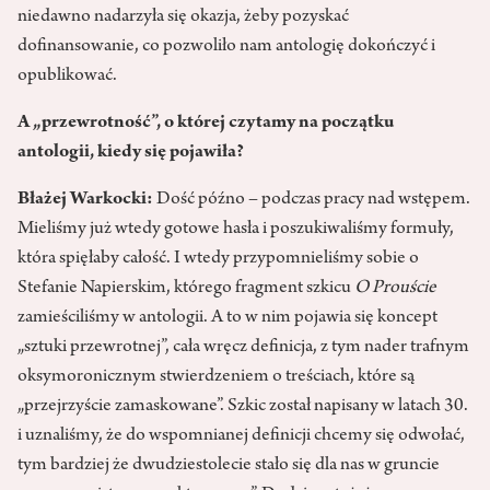
niedawno nadarzyła się okazja, żeby pozyskać
dofinansowanie, co pozwoliło nam antologię dokończyć i
opublikować.
A „przewrotność”, o której czytamy na początku
antologii, kiedy się pojawiła?
Błażej Warkocki:
Dość późno – podczas pracy nad wstępem.
Mieliśmy już wtedy gotowe hasła i poszukiwaliśmy formuły,
która spięłaby całość. I wtedy przypomnieliśmy sobie o
Stefanie Napierskim, którego fragment szkicu
O Prouście
zamieściliśmy w antologii. A to w nim pojawia się koncept
„sztuki przewrotnej”, cała wręcz definicja, z tym nader trafnym
oksymoronicznym stwierdzeniem o treściach, które są
„przejrzyście zamaskowane”. Szkic został napisany w latach 30.
i uznaliśmy, że do wspomnianej definicji chcemy się odwołać,
tym bardziej że dwudziestolecie stało się dla nas w gruncie