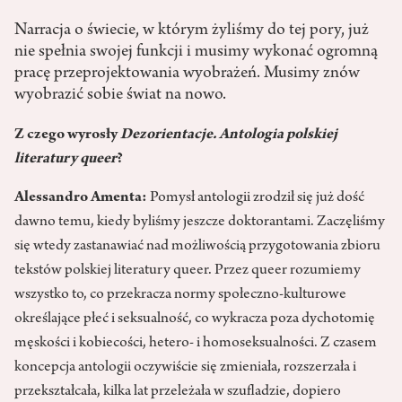
Narracja o świecie, w którym żyliśmy do tej pory, już
nie spełnia swojej funkcji i musimy wykonać ogromną
pracę przeprojektowania wyobrażeń. Musimy znów
wyobrazić sobie świat na nowo.
Z czego wyrosły
Dezorientacje. Antologia polskiej
literatury queer
?
Alessandro Amenta:
Pomysł antologii zrodził się już dość
dawno temu, kiedy byliśmy jeszcze doktorantami. Zaczęliśmy
się wtedy zastanawiać nad możliwością przygotowania zbioru
tekstów polskiej literatury queer. Przez queer rozumiemy
wszystko to, co przekracza normy społeczno-kulturowe
określające płeć i seksualność, co wykracza poza dychotomię
męskości i kobiecości, hetero- i homoseksualności. Z czasem
koncepcja antologii oczywiście się zmieniała, rozszerzała i
przekształcała, kilka lat przeleżała w szufladzie, dopiero