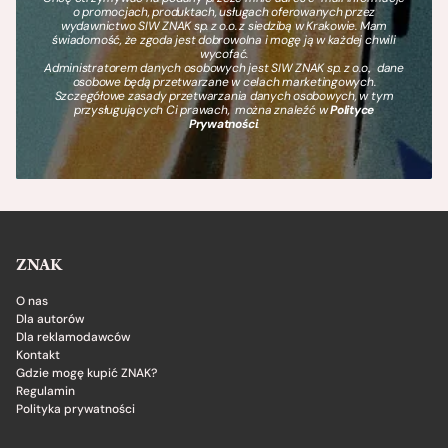
o promocjach, produktach, usługach oferowanych przez
wydawnictwo SIW ZNAK sp. z o.o. z siedzibą w Krakowie. Mam
świadomość, że zgoda jest dobrowolna i mogę ją w każdej chwili
wycofać.
Administratorem danych osobowych jest SIW ZNAK sp. z o.o., dane
osobowe będą przetwarzane w celach marketingowych.
Szczegółowe zasady przetwarzania danych osobowych, w tym
przysługujących Ci prawach, można znaleźć w
Polityce
Prywatności
.
ZNAK
O nas
Dla autorów
Dla reklamodawców
Kontakt
Gdzie mogę kupić ZNAK?
Regulamin
Polityka prywatności