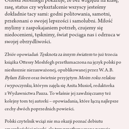
Ottessa Moshfegh pokazuje, że bez względu na klasę,
rasę, status czy wykształcenie wszyscy jesteśmy
dokładnie tacy sami: godni politowania, samotni,
przekonani o swojej lepszości i samolubni. Miłość
mylimy z zaspokajaniem potrzeb, czujemy się
niedocenieni, tęsknimy, świat pociąga nas i odrzuca w
swojej obrzydliwości.
Zbiór opowiadań
Tęsknota za innym światem
to już trzecia
książka Ottessy Moshfegh przetłumaczona na język polski po
niesłusznie niezauważonej, opublikowanej przez W.A.B.
Byłam Eileen
oraz świetnie przyjętym
Moim roku relaksu
i wypoczynku
, którym zajęła się Anita Musioł, redaktorka
z Wydawnictwa Pauza. To właśnie jej zawdzięczamy też
kolejny tom tej autorki – opowiadania, które łączą najlepsze
cechy dwóch poprzednich powieści.
Polski czytelnik wciąż nie ma okazji poznać debiutu