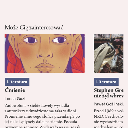
Może Cię zainteresować
Literatura
Literatura
Ćmienie
Stephen Green
nie żył wbrew 
Leesa Gazi
Paweł Goźliński
,
S
Zadowolona z siebie Lovely wysiadła
z autorikszy z dwudziestoma taka w dłoni.
Przed 1989 r. wykł
Promienie zimowego słońca przemknęły po
NRD, Czechosłowacj
jej ciele i spłynęły dalej na ziemię. Poczuła
nie wychodziłem po
przyjemną senność. Wydawało jej się, że jak
wiedziałem – i co w