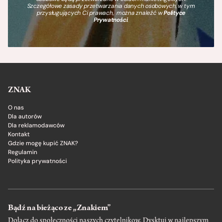
Szczegółowe zasady przetwarzania danych osobowych, w tym
przysługujących Ci prawach, można znaleźć w
Polityce
Prywatności
.
ZNAK
O nas
Dla autorów
Dla reklamodawców
Kontakt
Gdzie mogę kupić ZNAK?
Regulamin
Polityka prywatności
Bądź na bieżąco ze „Znakiem”
Dołącz do społeczności naszych czytelnikow. Dysktuj w najlepszym