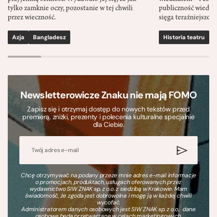
tylko zamknie oczy, pozostanie w tej chwili
publiczność wiedzia
przez wieczność.
sięga teraźniejszośc
Azja
Bangladesz
Historia teatru
S
Newsletterowicze Znaku nie mają FOMO
Zapisz się i otrzymaj dostęp do nowych tekstów przed
premierą, zniżki, prezenty i polecenia kulturalne specjalnie
dla Ciebie.
Chcę otrzymywać na podany przeze mnie adres e-mail informacje
o promocjach, produktach, usługach oferowanych przez
wydawnictwo SIW ZNAK sp. z o.o. z siedzibą w Krakowie. Mam
świadomość, że zgoda jest dobrowolna i mogę ją w każdej chwili
wycofać.
Administratorem danych osobowych jest SIW ZNAK sp. z o.o., dane
osobowe będą przetwarzane w celach marketingowych.