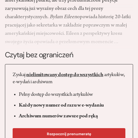
amerykańskiej pisarki, ale trzy przetłumaczone pozycje
zarysowują już wyraźny obraz cech dla tej prozy
charakterystycznych.
Byłam Eileen
opowiada historię 20-latki
pracującej jako sekretarka w zakładzie poprawczym w małej
amerykańskiej miejscowości. Eileen z perspektywy kresu
swojego życia opowiada o przełomowym momencie…
Czytaj bez ograniczeń
Zyskaj
nielimitowany dostęp do wszystkich
artykułów,
e-wydań i archiwum
Pełny dostęp do wszystkich artykułów
Każdy nowy numer od razu w e-wydaniu
Archiwum numerów zawsze pod ręką
Rozpocznij prenumeratę