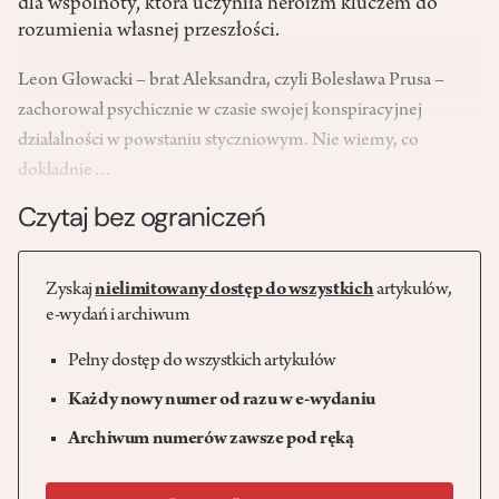
dla wspólnoty, która uczyniła heroizm kluczem do
rozumienia własnej przeszłości.
Leon Głowacki – brat Aleksandra, czyli Bolesława Prusa –
zachorował psychicznie w czasie swojej konspiracyjnej
działalności w powstaniu styczniowym. Nie wiemy, co
dokładnie…
Czytaj bez ograniczeń
Zyskaj
nielimitowany dostęp do wszystkich
artykułów,
e-wydań i archiwum
Pełny dostęp do wszystkich artykułów
Każdy nowy numer od razu w e-wydaniu
Archiwum numerów zawsze pod ręką