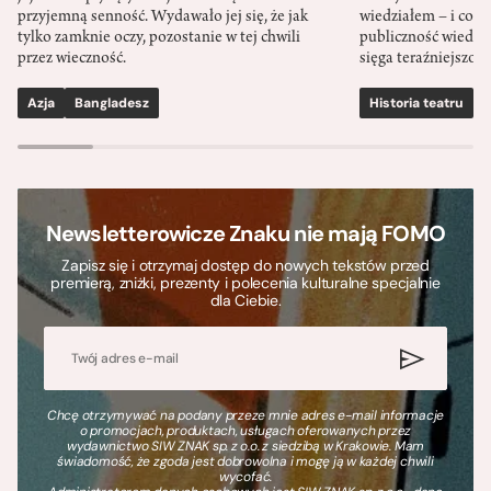
przyjemną senność. Wydawało jej się, że jak
wiedziałem – i co w
tylko zamknie oczy, pozostanie w tej chwili
publiczność wiedzia
przez wieczność.
sięga teraźniejszośc
Azja
Bangladesz
Historia teatru
S
Newsletterowicze Znaku nie mają FOMO
Zapisz się i otrzymaj dostęp do nowych tekstów przed
premierą, zniżki, prezenty i polecenia kulturalne specjalnie
dla Ciebie.
Chcę otrzymywać na podany przeze mnie adres e-mail informacje
o promocjach, produktach, usługach oferowanych przez
wydawnictwo SIW ZNAK sp. z o.o. z siedzibą w Krakowie. Mam
świadomość, że zgoda jest dobrowolna i mogę ją w każdej chwili
wycofać.