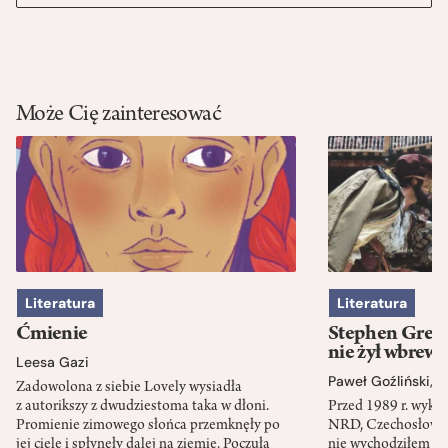
Może Cię zainteresować
Literatura
Literatura
Ćmienie
Stephen Green
nie żył wbrew 
Leesa Gazi
Paweł Goźliński
,
S
Zadowolona z siebie Lovely wysiadła
z autorikszy z dwudziestoma taka w dłoni.
Przed 1989 r. wykł
Promienie zimowego słońca przemknęły po
NRD, Czechosłowacj
jej ciele i spłynęły dalej na ziemię. Poczuła
nie wychodziłem po