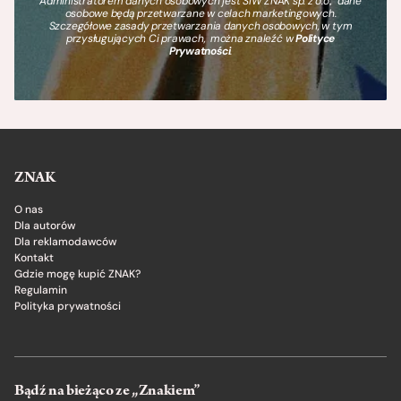
Administratorem danych osobowych jest SIW ZNAK sp. z o.o., dane
osobowe będą przetwarzane w celach marketingowych.
Szczegółowe zasady przetwarzania danych osobowych, w tym
przysługujących Ci prawach, można znaleźć w
Polityce
Prywatności
.
ZNAK
O nas
Dla autorów
Dla reklamodawców
Kontakt
Gdzie mogę kupić ZNAK?
Regulamin
Polityka prywatności
Bądź na bieżąco ze „Znakiem”