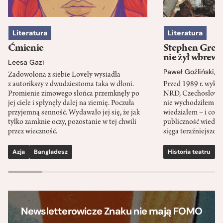
Literatura
Literatura
Ćmienie
Stephen Green
nie żył wbrew 
Leesa Gazi
Paweł Goźliński
,
S
Zadowolona z siebie Lovely wysiadła
z autorikszy z dwudziestoma taka w dłoni.
Przed 1989 r. wykł
Promienie zimowego słońca przemknęły po
NRD, Czechosłowacj
jej ciele i spłynęły dalej na ziemię. Poczuła
nie wychodziłem po
przyjemną senność. Wydawało jej się, że jak
wiedziałem – i co w
tylko zamknie oczy, pozostanie w tej chwili
publiczność wiedzia
przez wieczność.
sięga teraźniejszośc
Azja
Bangladesz
Historia teatru
S
Newsletterowicze Znaku nie mają FOMO