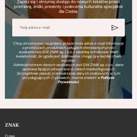
Zapisz się i otrzymaj dostęp do nowych tekstów przed
premierą, zniżki, prezenty i polecenia kulturalne specjalnie
dla Ciebie.
Chcę otrzymywać na podany przeze mnie adres e-mail informacje
o promocjach, produktach, usługach oferowanych przez
wydawnictwo SIW ZNAK sp. z o.o. z siedzibą w Krakowie. Mam
świadomość, że zgoda jest dobrowolna i mogę ją w każdej chwili
wycofać.
Administratorem danych osobowych jest SIW ZNAK sp. z o.o., dane
osobowe będą przetwarzane w celach marketingowych.
Szczegółowe zasady przetwarzania danych osobowych, w tym
przysługujących Ci prawach, można znaleźć w
Polityce
Prywatności
.
ZNAK
O nas