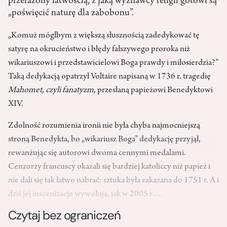
przerażony łatwością, z jaką wyznawcy religii gotowi są
„poświęcić naturę dla zabobonu”.
„Komuż mógłbym z większą słusznością zadedykować tę
satyrę na okrucieństwo i błędy fałszywego proroka niż
wikariuszowi i przedstawicielowi Boga prawdy i miłosierdzia?”
Taką dedykacją opatrzył Voltaire napisaną w 1736 r. tragedię
Mahomet, czyli fanatyzm
, przesłaną papieżowi Benedyktowi
XIV.
Zdolność rozumienia ironii nie była chyba najmocniejszą
stroną Benedykta, bo „wikariusz Boga” dedykację przyjął,
rewanżując się autorowi dwoma cennymi medalami.
Cenzorzy francuscy okazali się bardziej katoliccy niż papież i
nie dali się tak łatwo nabrać: sztuka była zakazana do 1751 r. A i
dziś jej inscenizacje wywołują, jak w 2005 r….
Czytaj bez ograniczeń