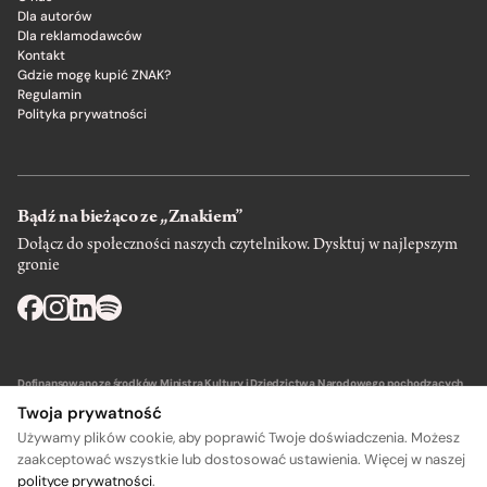
Dla autorów
Dla reklamodawców
Kontakt
Gdzie mogę kupić ZNAK?
Regulamin
Polityka prywatności
Bądź na bieżąco ze „Znakiem”
Dołącz do społeczności naszych czytelnikow. Dysktuj w najlepszym
gronie
Dofinansowano ze środków Ministra Kultury i Dziedzictwa Narodowego pochodzących
z Funduszu Promocji Kultury – państwowego funduszu celowego.
Twoja prywatność
Używamy plików cookie, aby poprawić Twoje doświadczenia. Możesz
zaakceptować wszystkie lub dostosować ustawienia. Więcej w naszej
polityce prywatności
.