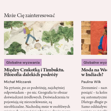
Może Cię zainteresować
Globalne wyzwania
Globalne wyzw
Między Czukotką i Timbuktu.
Moda na Wsch
Filozofia dalekich podróży
w Indiach?
Michał Milczarek
Paulina Wilk
Na pytanie, po co podróżuję, najchętniej
Zrozumieć – nazwać 
odpowiadam – po nic. Geografia to obszar
posiąść – ta kolon
doświadczeń źródłowych. Doświadczenia te
się automatycznie, a
pojawiają się nieoczekiwanie, są
Dlatego długie podr
nieobliczalne. Nachodzą mnie w osobliwych
Samo oddziaływanie 