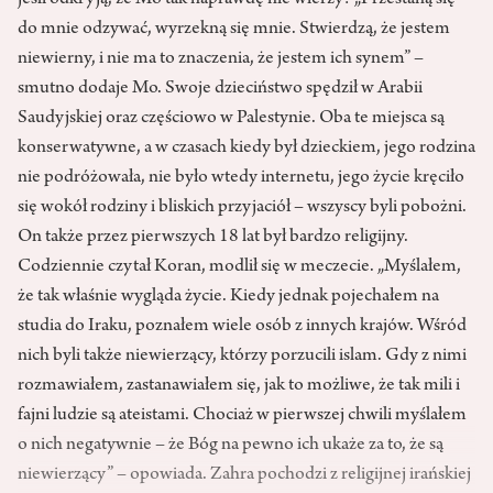
jeśli odkryją, że Mo tak naprawdę nie wierzy? „Przestaną się
do mnie odzywać, wyrzekną się mnie. Stwierdzą, że jestem
niewierny, i nie ma to znaczenia, że jestem ich synem” –
smutno dodaje Mo. Swoje dzieciństwo spędził w Arabii
Saudyjskiej oraz częściowo w Palestynie. Oba te miejsca są
konserwatywne, a w czasach kiedy był dzieckiem, jego rodzina
nie podróżowała, nie było wtedy internetu, jego życie kręciło
się wokół rodziny i bliskich przyjaciół – wszyscy byli pobożni.
On także przez pierwszych 18 lat był bardzo religijny.
Codziennie czytał Koran, modlił się w meczecie. „Myślałem,
że tak właśnie wygląda życie. Kiedy jednak pojechałem na
studia do Iraku, poznałem wiele osób z innych krajów. Wśród
nich byli także niewierzący, którzy porzucili islam. Gdy z nimi
rozmawiałem, zastanawiałem się, jak to możliwe, że tak mili i
fajni ludzie są ateistami. Chociaż w pierwszej chwili myślałem
o nich negatywnie – że Bóg na pewno ich ukaże za to, że są
niewierzący” – opowiada. Zahra pochodzi z religijnej irańskiej