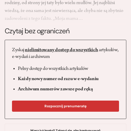
rodziny, od strony jej taty było wielu mułłów. Jej najbliżsi
wiedzą, że ona sama jest niewierząca, ale chyba nie są zbytnio
zadowoleni z tego faktu. „Moja mama…
Czytaj bez ograniczeń
Zyskaj
nielimitowany dostęp do wszystkich
artykułów,
e-wydań i archiwum
Pełny dostęp do wszystkich artykułów
Każdy nowy numer od razu w e-wydaniu
Archiwum numerów zawsze pod ręką
Rozpocznij prenumeratę
Masz już konto? Zaloguj się, aby kontynuuwać