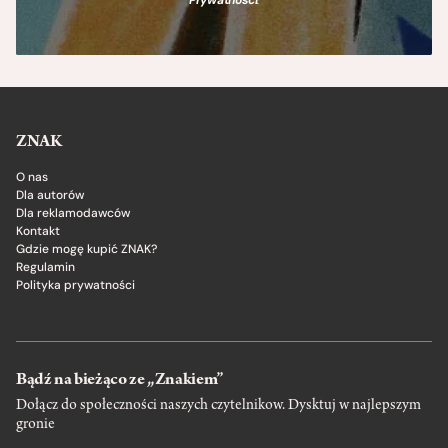
Prywatności
.
ZNAK
O nas
Dla autorów
Dla reklamodawców
Kontakt
Gdzie mogę kupić ZNAK?
Regulamin
Polityka prywatności
Bądź na bieżąco ze „Znakiem”
Dołącz do społeczności naszych czytelnikow. Dysktuj w najlepszym
gronie