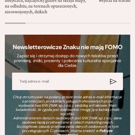
miejscach, najczęściej gdzieś na skraju mapy,
wejścia na ścieżki i
na odludziu, na terenach opuszczonych,
nieoswojonych, dzikich
Newsletterowicze Znaku nie mają FOMO
Zapisz się i otrzymaj dostęp do nowych tekstów przed
premierą, zniżki, prezenty i polecenia kulturalne specjalnie
dla Ciebie.
Chcę otrzymywać na podany przeze mnie adres e-mail informacje
o promocjach, produktach, usługach oferowanych przez
wydawnictwo SIW ZNAK sp. z o.o. z siedzibą w Krakowie. Mam
świadomość, że zgoda jest dobrowolna i mogę ją w każdej chwili
wycofać.
Administratorem danych osobowych jest SIW ZNAK sp. z o.o., dane
osobowe będą przetwarzane w celach marketingowych.
Szczegółowe zasady przetwarzania danych osobowych, w tym
przysługujących Ci prawach, można znaleźć w
Polityce