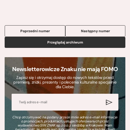
Poprzedni numer
Następny numer
Przeglądaj archiwum
Newsletterowicze Znaku nie mają FOMO
Zapisz się i otrzymaj dostęp do nowych tekstów przed
premierą, zniżki, prezenty i polecenia kulturalne specjalnie
dla Ciebie.
Chcę otrzymywać na podany przeze mnie adres e-mail informacje
o promocjach, produktach, usługach oferowanych przez
wydawnictwo SIW ZNAK sp. z o.o. z siedzibą w Krakowie. Mam
świadomość, że zgoda jest dobrowolna i mogę ją w każdej chwili