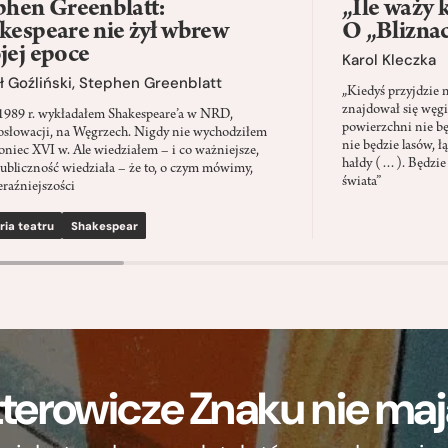
phen Greenblatt:
„Ile waży 
kespeare nie żył wbrew
O „Blizna
jej epoce
Karol Kleczka
 Goźliński
,
Stephen Greenblatt
„Kiedyś przyjdzie 
znajdował się węgi
1989 r. wykładałem Shakespeare’a w NRD,
powierzchni nie będ
słowacji, na Węgrzech. Nigdy nie wychodziłem
nie będzie lasów, ł
oniec XVI w. Ale wiedziałem – i co ważniejsze,
hałdy (…). Będzie
ubliczność wiedziała – że to, o czym mówimy,
świata”
eraźniejszości
ria teatru
Shakespear
terowicze Znaku nie m