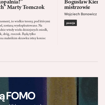
kopalnia?”
Bogusław Kierc |
ch” Marty Tomczok
mistrzowie
Wojciech Bonowicz
moment, że wielkie tereny, pod którymi
poezja
el, zostaną wyeksploatowane. Na
zie wtedy wielu dzisiejszych osiedli,
ąk, dróg, rzeczek. Będą tylko
 na maleńkim skrawku istny koniec
ają FOMO