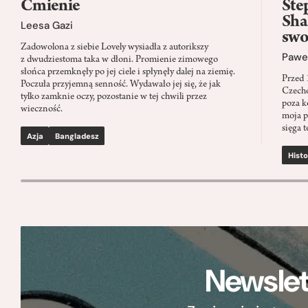
Ćmienie
Ste
Sha
Leesa Gazi
swo
Zadowolona z siebie Lovely wysiadła z autorikszy
Paweł
z dwudziestoma taka w dłoni. Promienie zimowego
słońca przemknęły po jej ciele i spłynęły dalej na ziemię.
Przed 
Poczuła przyjemną senność. Wydawało jej się, że jak
Czecho
tylko zamknie oczy, pozostanie w tej chwili przez
poza k
wieczność.
moja p
sięga t
Azja
Bangladesz
Histo
Newslet