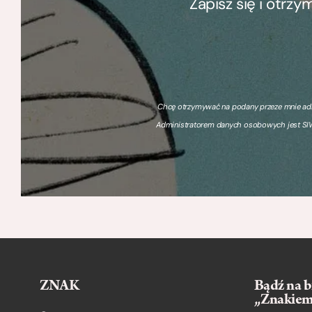
Zapisz się i otrz
Chcę otrzymywać na podany przeze mnie adre
Administratorem danych osobowych jest SIW
ZNAK
Bądź na b
„Znakie