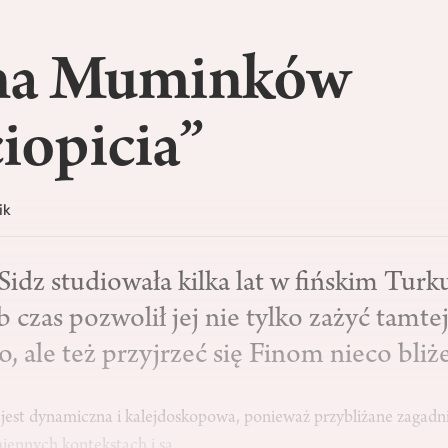
na Muminków
ciopicia”
ik
Sidz studiowała kilka lat w fińskim Tur
 czas pozwolił jej nie tylko zażyć tamte
, ale też przyjrzeć się Finom nieco bliże
jest dynamiczna i kalejdoskopowa, ponieważ przybliżane zagadni
miennych kontekstach i są…