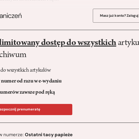
raniczeń
Masz już konto? Zaloguj
limitowany dostęp do wszystkich
artyku
rchiwum
 do wszystkich artykułów
numer od razu w e-wydaniu
umerów zawsze pod ręką
ozpocznij prenumeratę
ę w numerze:
Ostatni tacy papieże