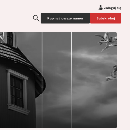
Zaloguj się
Kup najnowszy numer
Subskrybuj