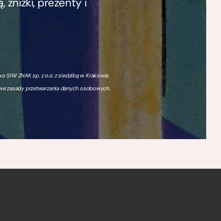
zniżki, prezenty i
 SIW ZNAK sp. z o.o. z siedzibą w Krakowie.
owe zasady przetwarzania danych osobowych,