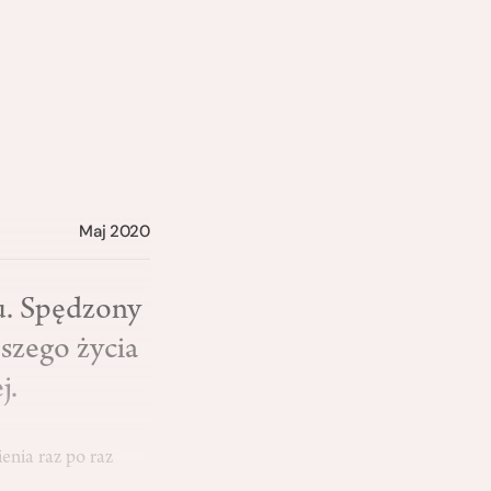
Maj 2020
ku. Spędzony
jszego życia
j.
enia raz po raz