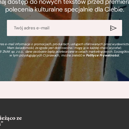
ymaj dostęp do nowych tekstów przed premierą, 
polecenia kulturalne specjalnie dla Ciebie.
s e-mail informacje o promocjach, produktach, usługach oferowanych przez wydawnictwo
Mam świadomość, że zgoda jest dobrowolna i mogę ją w każdej chwili wycofać.
 ZNAK sp. z o.o., dane osobowe będą przetwarzane w celach marketingowych. Szczegół
w tym przysługujących Ci prawach, można znaleźć w
Polityce Prywatności
.
ieżąco ze
m”