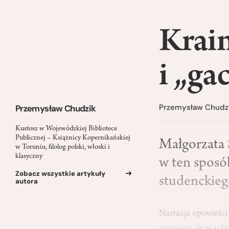
Krai
i „ga
Przemysław Chudz
Przemysław Chudzik
Kustosz w Wojewódzkiej Bibliotece
Publicznej – Książnicy Kopernikańskiej
Małgorzata 
w Toruniu, filolog polski, włoski i
klasyczny
w ten sposób
Zobacz wszystkie artykuły
studenckiego
autora
Narracja opowieści 
pojawiają się w od