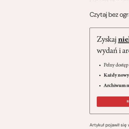
Czytaj bez og
Zyskaj
nie
wydań i a
Pełny dostęp
Każdy nowy 
Archiwum n
R
Artykuł pojawił si