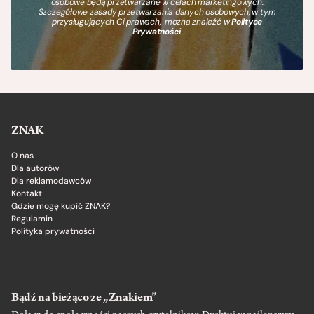
osobowe będą przetwarzane w celach marketingowych.
Szczegółowe zasady przetwarzania danych osobowych, w tym
przysługujących Ci prawach, można znaleźć w
Polityce
Prywatności
.
ZNAK
O nas
Dla autorów
Dla reklamodawców
Kontakt
Gdzie mogę kupić ZNAK?
Regulamin
Polityka prywatności
Bądź na bieżąco ze „Znakiem”