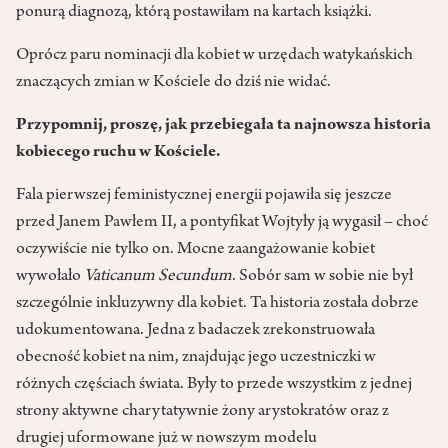
ponurą diagnozą, którą postawiłam na kartach książki.
Oprócz paru nominacji dla kobiet w urzędach watykańskich
znaczących zmian w Kościele do dziś nie widać.
Przypomnij, proszę, jak przebiegała ta najnowsza historia
kobiecego ruchu w Kościele.
Fala pierwszej feministycznej energii pojawiła się jeszcze
przed Janem Pawłem II, a pontyfikat Wojtyły ją wygasił – choć
oczywiście nie tylko on. Mocne zaangażowanie kobiet
wywołało
Vaticanum Secundum
. Sobór sam w sobie nie był
szczególnie inkluzywny dla kobiet. Ta historia została dobrze
udokumentowana. Jedna z badaczek zrekonstruowała
obecność kobiet na nim, znajdując jego uczestniczki w
różnych częściach świata. Były to przede wszystkim z jednej
strony aktywne charytatywnie żony arystokratów oraz z
drugiej uformowane już w nowszym modelu