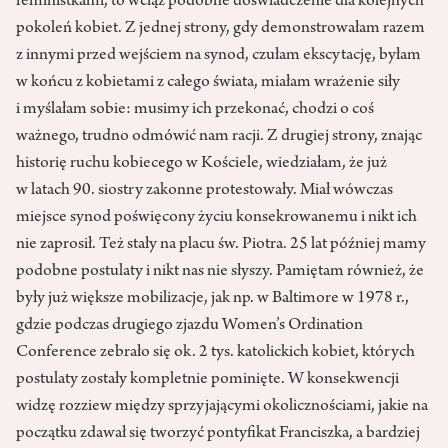
feministkami, to wciąż podobne doświadczenie dla kolejnych
pokoleń kobiet. Z jednej strony, gdy demonstrowałam razem
z innymi przed wejściem na synod, czułam ekscytację, byłam
w końcu z kobietami z całego świata, miałam wrażenie siły
i myślałam sobie: musimy ich przekonać, chodzi o coś
ważnego, trudno odmówić nam racji. Z drugiej strony, znając
historię ruchu kobiecego w Kościele, wiedziałam, że już
w latach 90. siostry zakonne protestowały. Miał wówczas
miejsce synod poświęcony życiu konsekrowanemu i nikt ich
nie zaprosił. Też stały na placu św. Piotra. 25 lat później mamy
podobne postulaty i nikt nas nie słyszy. Pamiętam również, że
były już większe mobilizacje, jak np. w Baltimore w 1978 r.,
gdzie podczas drugiego zjazdu Women’s Ordination
Conference zebrało się ok. 2 tys. katolickich kobiet, których
postulaty zostały kompletnie pominięte. W konsekwencji
widzę rozziew między sprzyjającymi okolicznościami, jakie na
początku zdawał się tworzyć pontyfikat Franciszka, a bardziej