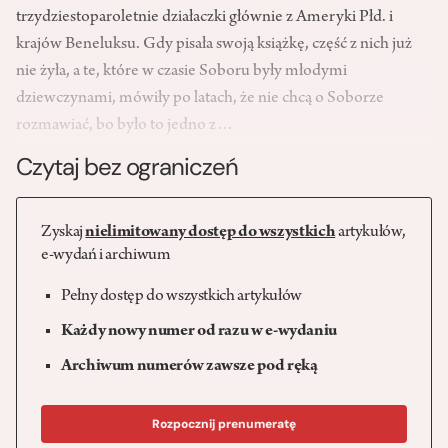
trzydziestoparoletnie działaczki głównie z Ameryki Płd. i
krajów Beneluksu. Gdy pisała swoją książkę, część z nich już
nie żyła, a te, które w czasie Soboru były młodymi
dziewczynami, mówiły po latach, że nie chcą o Soborze
rozmawiać, bo było to jedno z…
Czytaj bez ograniczeń
Zyskaj
nielimitowany dostęp do wszystkich
artykułów,
e-wydań i archiwum
Pełny dostęp do wszystkich artykułów
Każdy nowy numer od razu w e-wydaniu
Archiwum numerów zawsze pod ręką
Rozpocznij prenumeratę