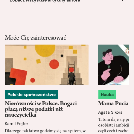
Może Cię zainteresować
Polskie społeczeństwo
Nauka
Nierówności w Polsce. Bogaci
Mama Pucia się
płacą niższe podatki niż
Agata Sikora
nauczycielka
Tatom daje się pra
Kamil Fejfer
osobistej ambicji, 
Dlaczego tak łatwo godzimy się na system, w
czyli cech i zachow