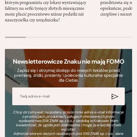
którym programista czy lekarz wystawiający
przedstawia się nat
faktury na setki tysięcy złotych miesięcznie
opiekuńcze, praktyc
może płacić procentowo niższe podatki niż
cierpliwe i nieusta
nauczycielka czy urzędniczka?
Newsletterowicze Znaku nie mają FOMO
Zapisz się i otrzymaj dostęp do nowych tekstów przed
premierą, zniżki, prezenty i polecenia kulturalne specjalnie
dla Ciebie.
Chcę otrzymywać na podany przeze mnie adres e-mail informacje
o promocjach, produktach, usługach oferowanych przez
wydawnictwo SIW ZNAK sp. z o.o. z siedzibą w Krakowie. Mam
świadomość, że zgoda jest dobrowolna i mogę ją w każdej chwili
wycofać.
Administratorem danych osobowych jest SIW ZNAK sp. z o.o., dane