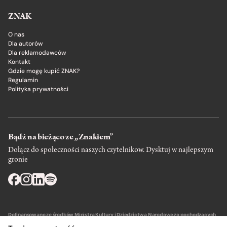
ZNAK
O nas
Dla autorów
Dla reklamodawców
Kontakt
Gdzie mogę kupić ZNAK?
Regulamin
Polityka prywatności
Bądź na bieżąco ze „Znakiem”
Dołącz do społeczności naszych czytelnikow. Dysktuj w najlepszym
gronie
Dofinansowano ze środków Ministra Kultury i Dziedzictwa Narodowego pochodzących
z Funduszu Promocji Kultury – państwowego funduszu celowego.