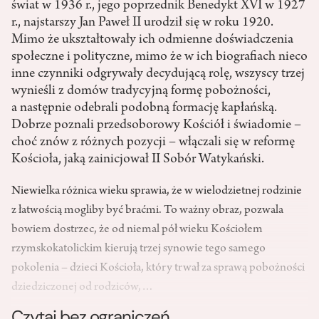
świat w 1936 r., jego poprzednik Benedykt XVI w 1927
r., najstarszy Jan Paweł II urodził się w roku 1920.
Mimo że ukształtowały ich odmienne doświadczenia
społeczne i polityczne, mimo że w ich biografiach nieco
inne czynniki odgrywały decydującą rolę, wszyscy trzej
wynieśli z domów tradycyjną formę pobożności,
a następnie odebrali podobną formację kapłańską.
Dobrze poznali przedsoborowy Kościół i świadomie –
choć znów z różnych pozycji – włączali się w reformę
Kościoła, jaką zainicjował II Sobór Watykański.
Niewielka różnica wieku sprawia, że w wielodzietnej rodzinie
z łatwością mogliby być braćmi. To ważny obraz, pozwala
bowiem dostrzec, że od niemal pół wieku Kościołem
rzymskokatolickim kierują trzej synowie tego samego
pokolenia – dzieci Kościoła, który trwał za sprawą pobożności
dziedziczonej od rodziców,…
Czytaj bez ograniczeń