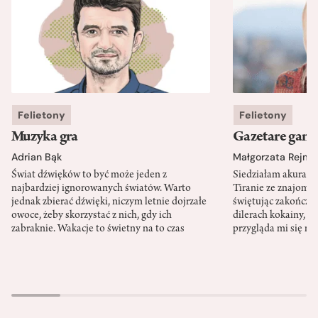
Felietony
Felietony
Muzyka gra
Gazetare gang
Adrian Bąk
Małgorzata Rejme
Świat dźwięków to być może jeden z
Siedziałam akurat 
najbardziej ignorowanych światów. Warto
Tiranie ze znajomy
jednak zbierać dźwięki, niczym letnie dojrzałe
świętując zakończen
owoce, żeby skorzystać z nich, gdy ich
dilerach kokainy, g
zabraknie. Wakacje to świetny na to czas
przygląda mi się m