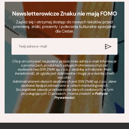
Newsletterowicze Znaku nie mają FOMO
Zapisz się i otrzymaj dostęp do nowych tekstów przed
premierą, zniżki, prezenty i polecenia kulturalne specjalnie
dla Ciebie.
Chcę otrzymywać na podany przeze mnie adres e-mail informacje
o promocjach, produktach, usługach oferowanych przez
wydawnictwo SIW ZNAK sp. z o.o. z siedzibą w Krakowie. Mam
świadomość, że zgoda jest dobrowolna i mogę ją w każdej chwili
wycofać.
Administratorem danych osobowych jest SIW ZNAK sp. z o.o., dane
osobowe będą przetwarzane w celach marketingowych.
Szczegółowe zasady przetwarzania danych osobowych, w tym
przysługujących Ci prawach, można znaleźć w
Polityce
Prywatności
.