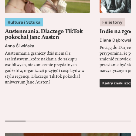
Kultura i Sztuka
Felietony
Austenmania. Dlaczego TikTok
Indie na zgod
pokochał Jane Austen
Diana Dąbrowska
Anna Śliwińska
Pociąg do Darjeeli
Austenmania graniczy dziś niemal z
przypomina, że po
szaleństwem, które nakłania do zakupu
zmienić człowieka d
osobliwych, niekoniecznie przydatnych
przestanie być sta
gadżetów, organizacji przyjęć i cosplayów w
narcystycznym pro
stylu regencji. Dlaczego TikTok pokochał
uniwersum Jane Austen?
Kadry znaki szcze