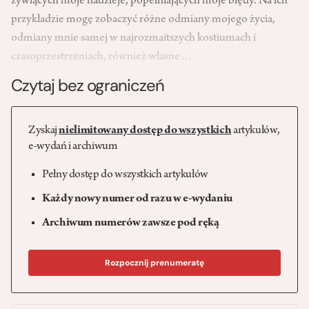
żywiących moje nadzieje, popełniających moje błędy. Na ich
przykładzie mogę zobaczyć różne odmiany mojego życia,
odmiany mnie samej w najrozmaitszych kostiumach i
czasoprzestrzeniach, również własne…
Czytaj bez ograniczeń
Zyskaj
nielimitowany dostęp do wszystkich
artykułów,
e-wydań i archiwum
Pełny dostęp do wszystkich artykułów
Każdy nowy numer od razu w e-wydaniu
Archiwum numerów zawsze pod ręką
Rozpocznij prenumeratę