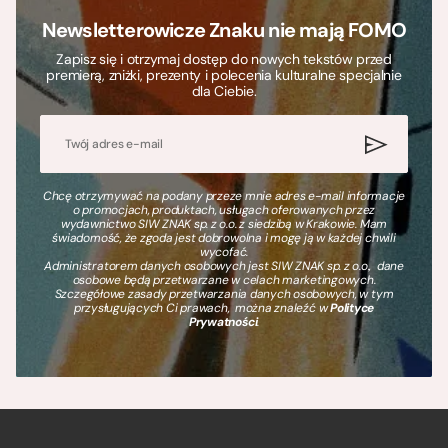
Newsletterowicze Znaku nie mają FOMO
Zapisz się i otrzymaj dostęp do nowych tekstów przed
premierą, zniżki, prezenty i polecenia kulturalne specjalnie
dla Ciebie.
Chcę otrzymywać na podany przeze mnie adres e-mail informacje
o promocjach, produktach, usługach oferowanych przez
wydawnictwo SIW ZNAK sp. z o.o. z siedzibą w Krakowie. Mam
świadomość, że zgoda jest dobrowolna i mogę ją w każdej chwili
wycofać.
Administratorem danych osobowych jest SIW ZNAK sp. z o.o., dane
osobowe będą przetwarzane w celach marketingowych.
Szczegółowe zasady przetwarzania danych osobowych, w tym
przysługujących Ci prawach, można znaleźć w
Polityce
Prywatności
.