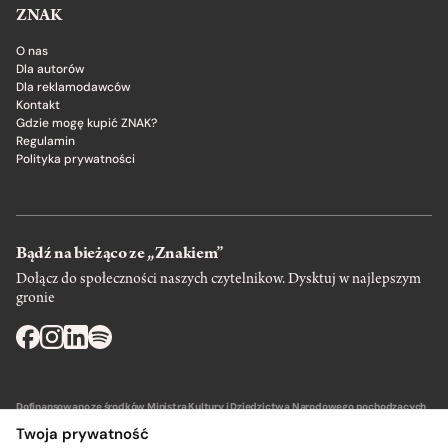
ZNAK
O nas
Dla autorów
Dla reklamodawców
Kontakt
Gdzie mogę kupić ZNAK?
Regulamin
Polityka prywatności
Bądź na bieżąco ze „Znakiem”
Dołącz do społeczności naszych czytelnikow. Dysktuj w najlepszym
gronie
Dofinansowano ze środków Ministra Kultury i Dziedzictwa Narodowego pochodzących
z Funduszu Promocji Kultury – państwowego funduszu celowego.
Twoja prywatność