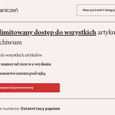
raniczeń
Masz już konto? Zaloguj
limitowany dostęp do wszystkich
artyku
rchiwum
 do wszystkich artykułów
numer od razu w e-wydaniu
umerów zawsze pod ręką
ozpocznij prenumeratę
ę w numerze:
Ostatni tacy papieże