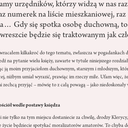
my urzędników, którzy widzą w nas raz 
az numerek na liście mieszkaniowej, raz
a… Gdy się spotka osobę duchowną, to
 wreszcie będzie się traktowanym jak cz
racałem kilkakroć do tego tematu, zwłaszcza w pogadankach d
 na pytanie wielu księży, zawarte w tytule niniejszego rozdział
jąc ją moim przyjaciołom duchownym, starszym i młodszym, kt
j, niżbym umiał wyrazić, prawiąc im rzeczy miłe. Ufam więc, że 
i zechcą przyjąć – mówię to z całą powagą – jako niedoskonały
ościół wedle postawy księdza
i nie tylko na tym miejscu dostaniecie za chwilę, drodzy Klerycy
e życie będziecie spotykać moralizatorów amatorów. To chyba d