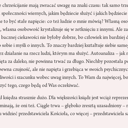
że chrześcijanie mają zwracać uwagę na znaki czasu: tak samo t
 społeczności wiernych, jakim będziecie służyć i jakich będzieci
e to być stałe napięcie: co też ludzie o mnie mówią? Własną o
, własna osobowość krystalizuje się w zetknięciu z innymi. Ale z
 bacznej ciekawości nie byłoby dobrze, bo człowiek im bardziej 
 sobie i myśli o innych. To znaczy bardziej kształtuje siebie same
ez działanie na rzecz ludzi, którym ma służyć. Autoanaliza – jak 
ęta za daleko, nie powinna trwać za długo. Niechby pozostała p
pewna czujność, ale nie napięta i grzebiąca w swoich psychicznyc
liwości i szacunku wobec uwag innych. To Wam da najwięcej, bo 
zyć tego, czego będą od Was oczekiwać.
d księdza strasznie dużo. Dla większości ksiądz jest wciąż reprez
inają, że oni też. Ciągle trwa – głęboko zresztą uzasadniony –
 widzieć przedstawiciela Kościoła, co więcej – przedstawiciela