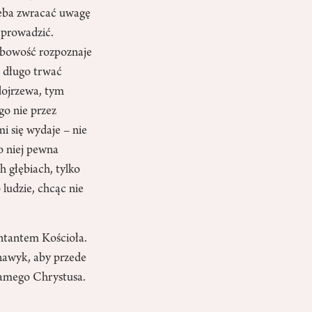
rzeba zwracać uwagę
e prowadzić.
sobowość rozpoznaje
a długo trwać
dojrzewa, tym
go nie przez
mi się wydaje – nie
o niej pewna
h głębiach, tylko
ludzie, chcąc nie
entantem Kościoła.
 nawyk, aby przede
 samego Chrystusa.