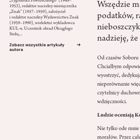
„Tygodnika Powszechnego” (1948–
Wszędzie ma
1953), redaktor naczelny miesięcznika
„Znak” (1957–1959), założyciel
podatków, r
i redaktor naczelny Wydawnictwa Znak
(1959–1990), wieloletni wykładowca
nieboszczyk
KUL-u. Uczestnik obrad Okrągłego
Stołu,...
nadzieję, że
Zobacz wszystkie artykuły
autora
Od czasów Soboru w
Chciałbym odpowiedź
wyostrzyć, dedyku
nieporównanie więce
czytelnicy duchown
wdzięczności.
Ludzie oceniają K
Nie tylko ode mnie 
morałów. Przez cał