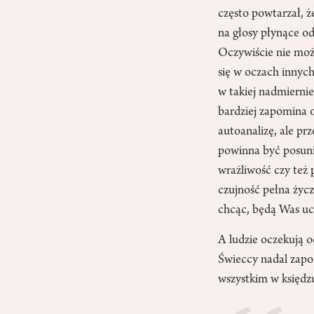
często powtarzał, 
na głosy płynące od
Oczywiście nie moż
się w oczach innych
w takiej nadmiernie
bardziej zapomina o
autoanalizę, ale prz
powinna być posuni
wrażliwość czy też 
czujność pełna życz
chcąc, będą Was uc
A ludzie oczekują o
Świeccy nadal zapom
wszystkim w księdzu