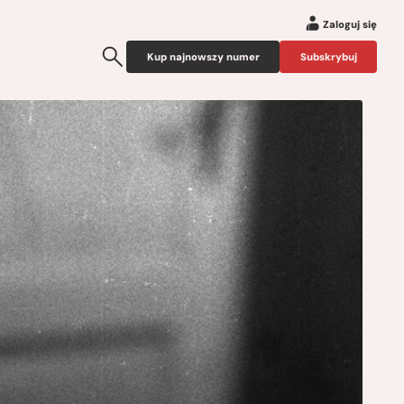
Zaloguj się
Kup najnowszy numer
Subskrybuj