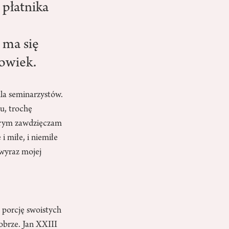
płatnika
 ma się
łowiek.
la seminarzystów.
u, trochę
órym zawdzięczam
i miłe, i niemiłe
 wyraz mojej
, porcję swoistych
obrze. Jan XXIII