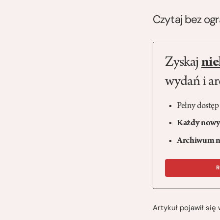
Czytaj bez og
Zyskaj
nie
wydań i a
Pełny dostęp
Każdy nowy 
Archiwum n
R
Artykuł pojawił si