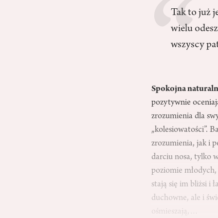
Tak to już j
wielu odesz
wszyscy pat
Spokojna natural
pozytywnie oceniają
zrozumienia dla sw
„kolesiowatości”. B
zrozumienia, jak i 
darciu nosa, tylko 
poziomie młodych, 
stają się im bliżsi i
duchowne, ale i świ
ośmieszają,…