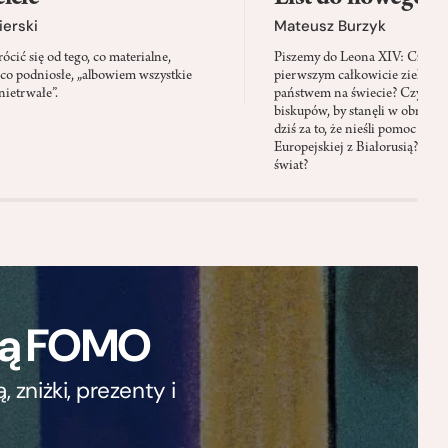
ierski
Mateusz Burzyk
cić się od tego, co materialne,
Piszemy do Leona XIV: Czy Wa
 co podniosłe, „albowiem wszystkie
pierwszym całkowicie zielony
nietrwałe”.
państwem na świecie? Czy prze
biskupów, by stanęli w obroni
dziś za to, że nieśli pomoc mi
Europejskiej z Białorusią? Czy
świat?
ają FOMO
zniżki, prezenty i