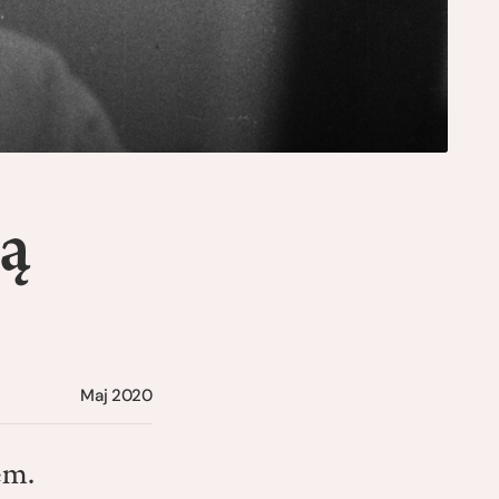
ą
Maj 2020
em.