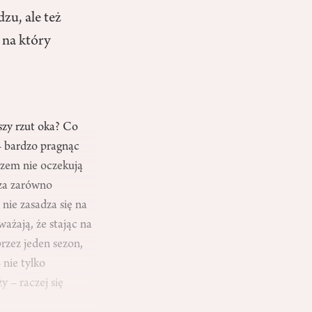
dzu, ale też
 na który
szy rzut oka? Co
 – bardzo pragnąc
azem nie oczekują
dza zarówno
nie zasadza się na
ważają, że stając na
rzez jeden sezon,
– nie tylko
y – raczej się