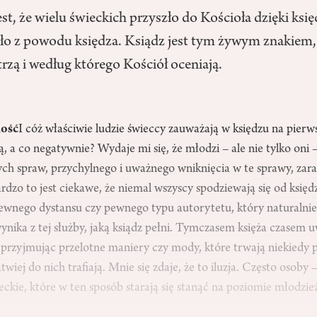
est, że wielu świeckich przyszło do Kościoła dzięki księ
ło z powodu księdza. Ksiądz jest tym żywym znakiem,
rzą i według którego Kościół oceniają.
ność
I cóż właściwie ludzie świeccy zauważają w księdzu na pierw
, a co negatywnie? Wydaje mi się, że młodzi – ale nie tylko oni
ych spraw, przychylnego i uważnego wniknięcia w te sprawy, zar
ardzo to jest ciekawe, że niemal wszyscy spodziewają się od księ
pewnego dystansu czy pewnego typu autorytetu, który naturalnie 
wynika z tej służby, jaką ksiądz pełni. Tymczasem księża czasem u
przyjmując przelotne maniery czy mody, które trwają niekiedy p
 łatwiej do nich trafiają. Mnie się zdaje, że to iluzja. Często osoby 
eckie, które w ten sposób starają się stanąć na poziomie młodzież