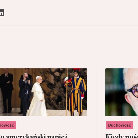
howość
Duchowość
o amerykański papież
Kiedy pośc