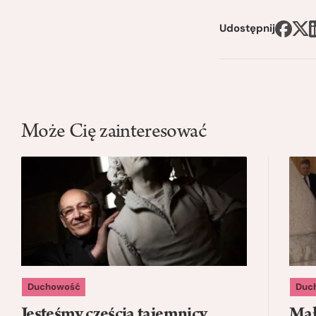
Udostępnij
Może Cię zainteresować
Duchowość
Duc
Jesteśmy częścią tajemnicy
Mał