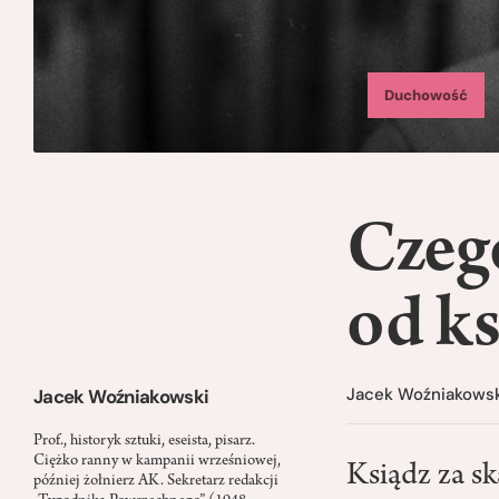
Duchowość
Czeg
od ks
Jacek Woźniakows
Jacek Woźniakowski
Prof., historyk sztuki, eseista, pisarz.
Ciężko ranny w kampanii wrześniowej,
Ksiądz za s
później żołnierz AK. Sekretarz redakcji