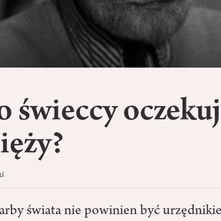
o świeccy oczekuj
ięży?
ki
karby świata nie powinien być urzędniki