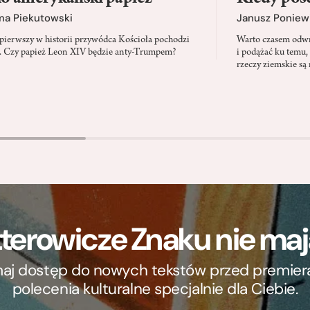
ma Piekutowski
Janusz Poniew
 pierwszy w historii przywódca Kościoła pochodzi
Warto czasem odwró
 Czy papież Leon XIV będzie anty-Trumpem?
i podążać ku temu,
rzeczy ziemskie są 
terowicze Znaku nie m
ymaj dostęp do nowych tekstów przed premierą, 
polecenia kulturalne specjalnie dla Ciebie.