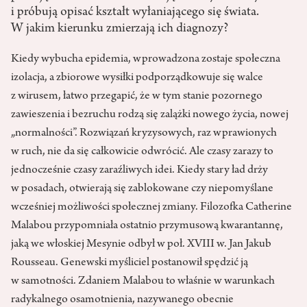
i próbują opisać kształt wyłaniającego się świata.
W jakim kierunku zmierzają ich diagnozy?
Kiedy wybucha epidemia, wprowadzona zostaje społeczna
izolacja, a zbiorowe wysiłki podporządkowuje się walce
z wirusem, łatwo przegapić, że w tym stanie pozornego
zawieszenia i bezruchu rodzą się zalążki nowego życia, nowej
„normalności”. Rozwiązań kryzysowych, raz wprawionych
w ruch, nie da się całkowicie odwrócić. Ale czasy zarazy to
jednocześnie czasy zaraźliwych idei. Kiedy stary ład drży
w posadach, otwierają się zablokowane czy niepomyślane
wcześniej możliwości społecznej zmiany. Filozofka Catherine
Malabou przypomniała ostatnio przymusową kwarantannę,
jaką we włoskiej Mesynie odbył w poł. XVIII w. Jan Jakub
Rousseau. Genewski myśliciel postanowił spędzić ją
w samotności. Zdaniem Malabou to właśnie w warunkach
radykalnego osamotnienia, nazywanego obecnie