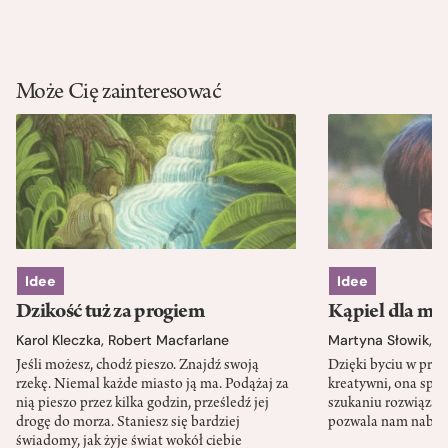
Może Cię zainteresować
Idee
Idee
Dzikość tuż za progiem
Kąpiel dla mó
Karol Kleczka
,
Robert Macfarlane
Martyna Słowik
,
J
Jeśli możesz, chodź pieszo. Znajdź swoją
Dzięki byciu w przy
rzekę. Niemal każde miasto ją ma. Podążaj za
kreatywni, ona spr
nią pieszo przez kilka godzin, prześledź jej
szukaniu rozwiązań
drogę do morza. Staniesz się bardziej
pozwala nam nabra
świadomy, jak żyje świat wokół ciebie