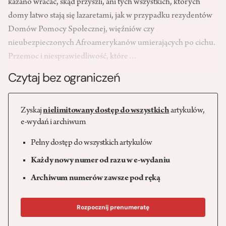
kazano wracać, skąd przyszli, ani tych wszystkich, których
domy łatwo stają się lazaretami, jak w przypadku rezydentów
Domów Pomocy Społecznej, więźniów czy
nieubezpieczonych Afroamerykanów umierających po cichu.
Przemoc i niesprawiedliwość, które…
Czytaj bez ograniczeń
Zyskaj
nielimitowany dostęp do wszystkich
artykułów,
e-wydań i archiwum
Pełny dostęp do wszystkich artykułów
Każdy nowy numer od razu w e-wydaniu
Archiwum numerów zawsze pod ręką
Rozpocznij prenumeratę