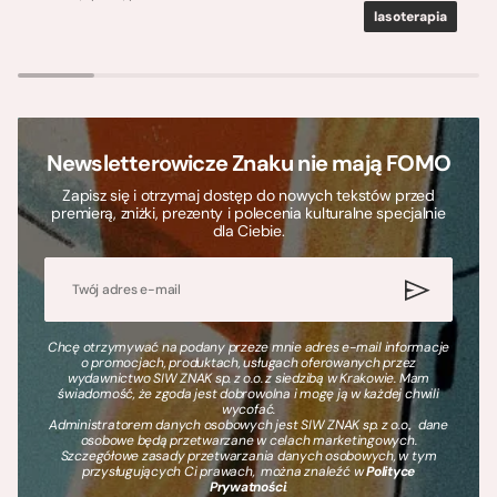
lasoterapia
Newsletterowicze Znaku nie mają FOMO
Zapisz się i otrzymaj dostęp do nowych tekstów przed
premierą, zniżki, prezenty i polecenia kulturalne specjalnie
dla Ciebie.
Chcę otrzymywać na podany przeze mnie adres e-mail informacje
o promocjach, produktach, usługach oferowanych przez
wydawnictwo SIW ZNAK sp. z o.o. z siedzibą w Krakowie. Mam
świadomość, że zgoda jest dobrowolna i mogę ją w każdej chwili
wycofać.
Administratorem danych osobowych jest SIW ZNAK sp. z o.o., dane
osobowe będą przetwarzane w celach marketingowych.
Szczegółowe zasady przetwarzania danych osobowych, w tym
przysługujących Ci prawach, można znaleźć w
Polityce
Prywatności
.