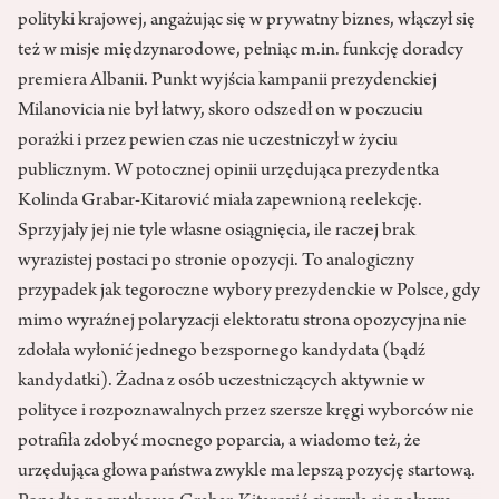
polityki krajowej, angażując się w prywatny biznes, włączył się
też w misje międzynarodowe, pełniąc m.in. funkcję doradcy
premiera Albanii. Punkt wyjścia kampanii prezydenckiej
Milanovicia nie był łatwy, skoro odszedł on w poczuciu
porażki i przez pewien czas nie uczestniczył w życiu
publicznym. W potocznej opinii urzędująca prezydentka
Kolinda Grabar-Kitarović miała zapewnioną reelekcję.
Sprzyjały jej nie tyle własne osiągnięcia, ile raczej brak
wyrazistej postaci po stronie opozycji. To analogiczny
przypadek jak tegoroczne wybory prezydenckie w Polsce, gdy
mimo wyraźnej polaryzacji elektoratu strona opozycyjna nie
zdołała wyłonić jednego bezspornego kandydata (bądź
kandydatki). Żadna z osób uczestniczących aktywnie w
polityce i rozpoznawalnych przez szersze kręgi wyborców nie
potrafiła zdobyć mocnego poparcia, a wiadomo też, że
urzędująca głowa państwa zwykle ma lepszą pozycję startową.