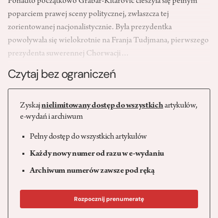
Ponadto początkowo Grabar-Kitarović cieszyła się pełnym
poparciem prawej sceny politycznej, zwłaszcza tej
zorientowanej nacjonalistycznie. Była prezydentka
powoływała się wielokrotnie na Franja Tudjmana, pierwszego
prezydenta suwerennej Chorwacji…
Czytaj bez ograniczeń
Zyskaj
nielimitowany dostęp do wszystkich
artykułów,
e-wydań i archiwum
Pełny dostęp do wszystkich artykułów
Każdy nowy numer od razu w e-wydaniu
Archiwum numerów zawsze pod ręką
Rozpocznij prenumeratę