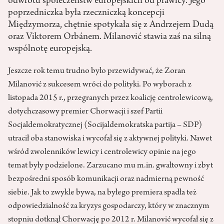
odwrotu społeczeństw europejskich od prawicy. Jego
poprzedniczka była rzeczniczką koncepcji
Międzymorza, chętnie spotykała się z Andrzejem Dudą
oraz Viktorem Orbánem. Milanović stawia zaś na silną
wspólnotę europejską.
Jeszcze rok temu trudno było przewidywać, że Zoran
Milanović z sukcesem wróci do polityki. Po wyborach z
listopada 2015 r., przegranych przez koalicję centrolewicową,
dotychczasowy premier Chorwacji i szef Partii
Socjaldemokratycznej (Socijaldemokratska partija – SDP)
utracił oba stanowiska i wycofał się z aktywnej polityki. Nawet
wśród zwolenników lewicy i centrolewicy opinie na jego
temat były podzielone. Zarzucano mu m.in. gwałtowny i zbyt
bezpośredni sposób komunikacji oraz nadmierną pewność
siebie. Jak to zwykle bywa, na byłego premiera spadła też
odpowiedzialność za kryzys gospodarczy, który w znacznym
stopniu dotknął Chorwację po 2012 r. Milanović wycofał się z