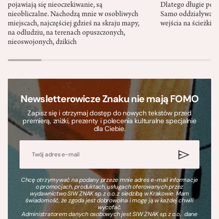
pojawiają się nieoczekiwanie, są
Dlatego długie podr
nieobliczalne. Nachodzą mnie w osobliwych
Samo oddziaływanie 
miejscach, najczęściej gdzieś na skraju mapy,
wejścia na ścieżki i
na odludziu, na terenach opuszczonych,
nieoswojonych, dzikich
Newsletterowicze Znaku nie mają FOMO
Zapisz się i otrzymaj dostęp do nowych tekstów przed
premierą, zniżki, prezenty i polecenia kulturalne specjalnie
dla Ciebie.
Chcę otrzymywać na podany przeze mnie adres e-mail informacje
o promocjach, produktach, usługach oferowanych przez
wydawnictwo SIW ZNAK sp. z o.o. z siedzibą w Krakowie. Mam
świadomość, że zgoda jest dobrowolna i mogę ją w każdej chwili
wycofać.
Administratorem danych osobowych jest SIW ZNAK sp. z o.o., dane