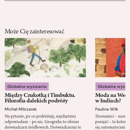
Może Cię zainteresować
Globalne wyzwania
Globalne wyzw
Między Czukotką i Timbuktu.
Moda na Wsch
Filozofia dalekich podróży
w Indiach?
Michał Milczarek
Paulina Wilk
Na pytanie, po co podróżuję, najchętniej
Zrozumieć – nazwać 
odpowiadam – po nic. Geografia to obszar
posiąść – ta kolon
doświadczeń źródłowych. Doświadczenia te
się automatycznie, a