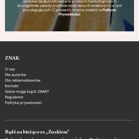
osobowe będą przetwarzane w celach marketingowych.
Szczegółowe zasady przetwarzania danych osobowych, w tym
przysługujących Ci prawach, można znaleźć w
Polityce
Prywatności
.
ZNAK
O nas
Dla autorów
Dla reklamodawców
Kontakt
Gdzie mogę kupić ZNAK?
Regulamin
Polityka prywatności
Bądź na bieżąco ze „Znakiem”