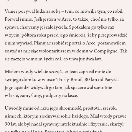
Vanier porywał ludzi za sobą – tym, co mówił, i tym, co robił.
Porwał i mnie. Jeśli jestem w Arce, to także, choć nie tylko, za
sprawą charyzmy jej założyciela. Spotkałem go tylko raz
w życiu, półtora roku przed jego śmiercią, żeby przeprowadzić
z nim wywiad. Planując zrobić reportaż o Arce, postanowiłem
zostać na miesiąc wolontariuszem w domu w Compiègne. Tak
się zaczęło w moim życiu coś, co trwa już dwa lata.
Miałem wtedy wielkie szczęście: Jean zaprosił mnie do
swojego domku w wiosce Trosly-Breuil, 80 km od Paryża.
Jego sąsiedzi widywali go tam, jak spacerował samotnie
w lesie, zamyślony, podparty na lasce.
Uwiodły mnie od razu jego skromność, prostota i szeroki
uśmiech, którym zjednywał sobie każdego. Miał wtedy prawie
90 lat, ale był nadal sprawny intelektualnie i fizycznie, skarżył