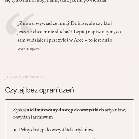
się tylko na ból nóg. Pamiętam, jak mi powiedział:
„Znowu wywiad ze mną? Dobrze, ale czy ktoś
jeszcze chce mnie słuchać? Lepiej napisz o tym, co
sam widziałeś i przeżyłeś w Arce – to jest dużo
ważniejsze”.
Już za życia Vanier…
Czytaj bez ograniczeń
Zyskaj
nielimitowany dostęp do wszystkich
artykułów,
e-wydań i archiwum
Pełny dostęp do wszystkich artykułów