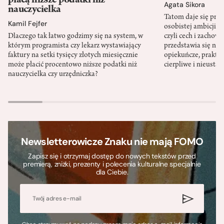
płacą niższe podatki niż
Agata Sikora
nauczycielka
Tatom daje się pra
Kamil Fejfer
osobistej ambicji, 
Dlaczego tak łatwo godzimy się na system, w
czyli cech i zachow
którym programista czy lekarz wystawiający
przedstawia się nat
faktury na setki tysięcy złotych miesięcznie
opiekuńcze, praktyc
może płacić procentowo niższe podatki niż
cierpliwe i nieusta
nauczycielka czy urzędniczka?
Newsletterowicze Znaku nie mają FOMO
Zapisz się i otrzymaj dostęp do nowych tekstów przed
premierą, zniżki, prezenty i polecenia kulturalne specjalnie
dla Ciebie.