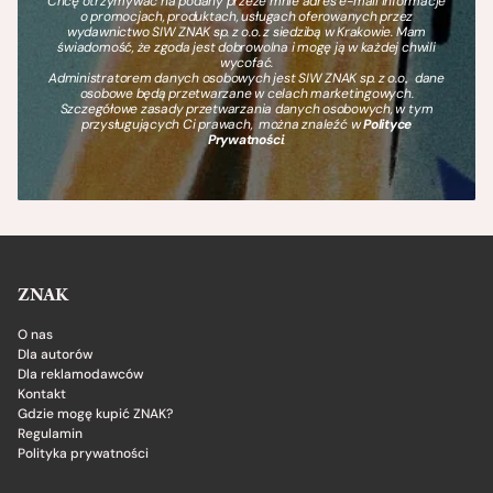
Chcę otrzymywać na podany przeze mnie adres e-mail informacje
o promocjach, produktach, usługach oferowanych przez
wydawnictwo SIW ZNAK sp. z o.o. z siedzibą w Krakowie. Mam
świadomość, że zgoda jest dobrowolna i mogę ją w każdej chwili
wycofać.
Administratorem danych osobowych jest SIW ZNAK sp. z o.o., dane
osobowe będą przetwarzane w celach marketingowych.
Szczegółowe zasady przetwarzania danych osobowych, w tym
przysługujących Ci prawach, można znaleźć w
Polityce
Prywatności
.
ZNAK
O nas
Dla autorów
Dla reklamodawców
Kontakt
Gdzie mogę kupić ZNAK?
Regulamin
Polityka prywatności