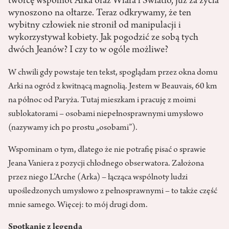
twórcę wspólnot Arka oraz Wiara i Światło, już za życia
wynoszono na ołtarze. Teraz odkrywamy, że ten
wybitny człowiek nie stronił od manipulacji i
wykorzystywał kobiety. Jak pogodzić ze sobą tych
dwóch Jeanów? I czy to w ogóle możliwe?
W chwili gdy powstaje ten tekst, spoglądam przez okna domu
Arki na ogród z kwitnącą magnolią. Jestem w Beauvais, 60 km
na północ od Paryża. Tutaj mieszkam i pracuję z moimi
sublokatorami – osobami niepełnosprawnymi umysłowo
(nazywamy ich po prostu „osobami”).
Wspominam o tym, dlatego że nie potrafię pisać o sprawie
Jeana Vaniera z pozycji chłodnego obserwatora. Założona
przez niego L’Arche (Arka) – łącząca wspólnoty ludzi
upośledzonych umysłowo z pełnosprawnymi – to także część
mnie samego. Więcej: to mój drugi dom.
Spotkanie z legendą