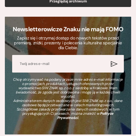
Przeglądaj archiwum
Newsletterowicze Znaku nie mają FOMO
Zapisz się i otrzymaj dostęp do nowych tekstów przed
premierą, zniżki, prezenty i polecenia kulturalne specjalnie
dla Ciebie.
Chcę otrzymywać na podany przeze mnie adres e-mail informacje
o promocjach, produktach, usługach oferowanych przez
wydawnictwo SIW ZNAK sp. z o.o. z siedzibą w Krakowie. Mam
świadomość, że zgoda jest dobrowolna i mogę ją w każdej chwili
wycofać.
Administratorem danych osobowych jest SIW ZNAK sp. z o.o., dane
osobowe będą przetwarzane w celach marketingowych.
Szczegółowe zasady przetwarzania danych osobowych, w tym
przysługujących Ci prawach, można znaleźć w
Polityce
Prywatności
.