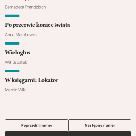
Bernadeta Prandzioch
Po przerwie koniec świata
Anna Marchewka
Wielogłos
Wit Szostak
W księgarni: Lokator
Marcin Wilk
Poprzedni numer
Następny numer