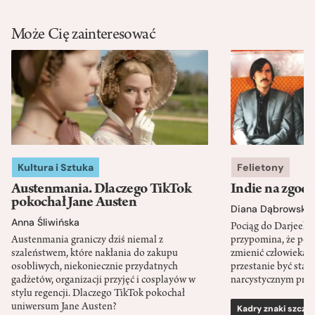
Może Cię zainteresować
Kultura i Sztuka
Felietony
Austenmania. Dlaczego TikTok
Indie na zgod
pokochał Jane Austen
Diana Dąbrowska
Anna Śliwińska
Pociąg do Darjeeli
Austenmania graniczy dziś niemal z
przypomina, że po
szaleństwem, które nakłania do zakupu
zmienić człowieka d
osobliwych, niekoniecznie przydatnych
przestanie być sta
gadżetów, organizacji przyjęć i cosplayów w
narcystycznym pro
stylu regencji. Dlaczego TikTok pokochał
uniwersum Jane Austen?
Kadry znaki szcze