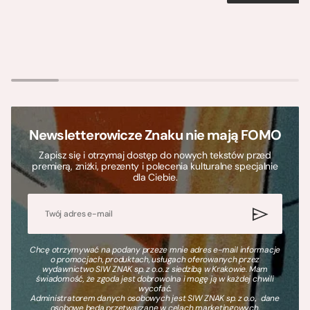
Newsletterowicze Znaku nie mają FOMO
Zapisz się i otrzymaj dostęp do nowych tekstów przed
premierą, zniżki, prezenty i polecenia kulturalne specjalnie
dla Ciebie.
Chcę otrzymywać na podany przeze mnie adres e-mail informacje
o promocjach, produktach, usługach oferowanych przez
wydawnictwo SIW ZNAK sp. z o.o. z siedzibą w Krakowie. Mam
świadomość, że zgoda jest dobrowolna i mogę ją w każdej chwili
wycofać.
Administratorem danych osobowych jest SIW ZNAK sp. z o.o., dane
osobowe będą przetwarzane w celach marketingowych.