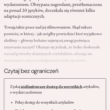
wydarzeniem. Obsypana nagrodami, przetłumaczona
na ponad 20 języków, doczekała się również kilku
adaptacji scenicznych.
Trwają także prace nad jej sfil­mowaniem. Skąd sukces
powieści, w której – jak mógłby powiedzieć ktoś wyjątkowo
złośliwy – główny bohater najwięcej uwagi poświęca
zmywaniu naczyń? Okazuje się jednak, że Seiler doskonale
wyczuł potrzeby dzisiejszych czytelników, oferując im
utrzymaną w nieco nostalgicznym tonie opowieść…
Czytaj bez ograniczeń
Zyskaj
nielimitowany dostęp do wszystkich
artykułów,
e-wydań i archiwum
Pełny dostęp do wszystkich artykułów