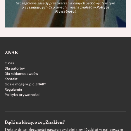
Szczegółowe zasady przetwarzania danych osobowych, w tym
przysługujących Ci prawach, można znaleźć w
Polityce
Prywatności
.
ZNAK
O nas
Dla autorów
Dla reklamodawców
Kontakt
Gdzie mogę kupić ZNAK?
Regulamin
Polityka prywatności
Bądź na bieżąco ze „Znakiem”
Dołącz do społeczności naszych czytelnikow. Dysktuj w najlepszym