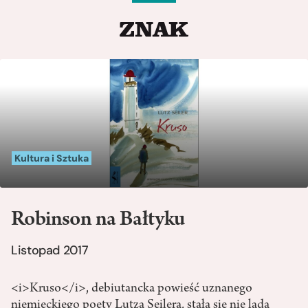
Kultura i Sztuka
Robinson na Bałtyku
Listopad 2017
<i>Kruso</i>, debiutancka powieść uznanego
niemieckiego poety Lutza Seilera, stała się nie lada