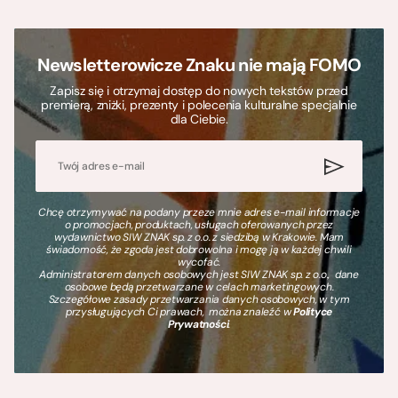
Newsletterowicze Znaku nie mają FOMO
Zapisz się i otrzymaj dostęp do nowych tekstów przed
premierą, zniżki, prezenty i polecenia kulturalne specjalnie
dla Ciebie.
Chcę otrzymywać na podany przeze mnie adres e-mail informacje
o promocjach, produktach, usługach oferowanych przez
wydawnictwo SIW ZNAK sp. z o.o. z siedzibą w Krakowie. Mam
świadomość, że zgoda jest dobrowolna i mogę ją w każdej chwili
wycofać.
Administratorem danych osobowych jest SIW ZNAK sp. z o.o., dane
osobowe będą przetwarzane w celach marketingowych.
Szczegółowe zasady przetwarzania danych osobowych, w tym
przysługujących Ci prawach, można znaleźć w
Polityce
Prywatności
.