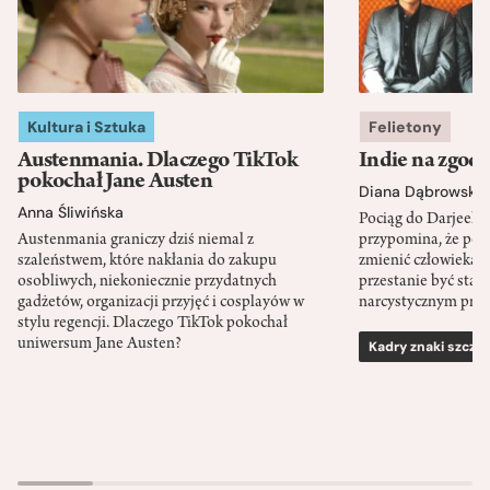
Kultura i Sztuka
Felietony
Austenmania. Dlaczego TikTok
Indie na zgod
pokochał Jane Austen
Diana Dąbrowska
Anna Śliwińska
Pociąg do Darjeeli
Austenmania graniczy dziś niemal z
przypomina, że po
szaleństwem, które nakłania do zakupu
zmienić człowieka d
osobliwych, niekoniecznie przydatnych
przestanie być sta
gadżetów, organizacji przyjęć i cosplayów w
narcystycznym pro
stylu regencji. Dlaczego TikTok pokochał
uniwersum Jane Austen?
Kadry znaki szcze