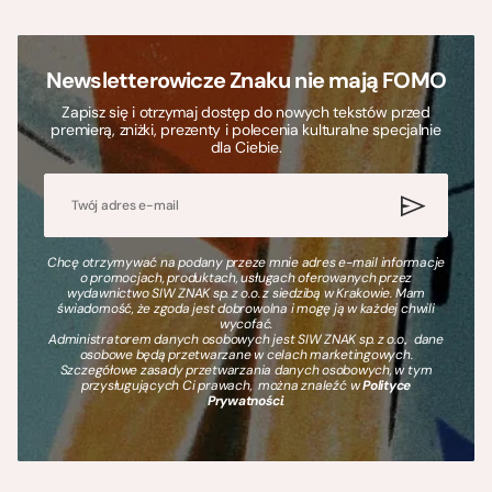
Newsletterowicze Znaku nie mają FOMO
Zapisz się i otrzymaj dostęp do nowych tekstów przed
premierą, zniżki, prezenty i polecenia kulturalne specjalnie
dla Ciebie.
Chcę otrzymywać na podany przeze mnie adres e-mail informacje
o promocjach, produktach, usługach oferowanych przez
wydawnictwo SIW ZNAK sp. z o.o. z siedzibą w Krakowie. Mam
świadomość, że zgoda jest dobrowolna i mogę ją w każdej chwili
wycofać.
Administratorem danych osobowych jest SIW ZNAK sp. z o.o., dane
osobowe będą przetwarzane w celach marketingowych.
Szczegółowe zasady przetwarzania danych osobowych, w tym
przysługujących Ci prawach, można znaleźć w
Polityce
Prywatności
.