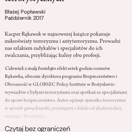
Błażej Popławski
Październik 2017
Kacper Rękawek w najnowszej książce pokazuje
mikroświaty terroryzmu i antyterroryzmu. Prowadzi
nas szlakiem radykałów i specjalistów do ich
zwalczania, przybliżając kulisy obu profesji.
Człowiek z małą bombą
to efekt setek godzin rozmów
Rękawka, obecnie dyrektora programu Bezpieczeństwo i
Obronność w GLOBSEC Policy Institute w Bratysławie:
wywiadów z byłymi terrorystami oraz spotkań ze specjalistami
do spraw bezpieczeństwa. Autor opisuje zjawisko terroryzmu
w sposób gawędziarski, przystępny i daleki od akademickiej
sztampy. Terroryści…
Czytaj bez ograniczeń