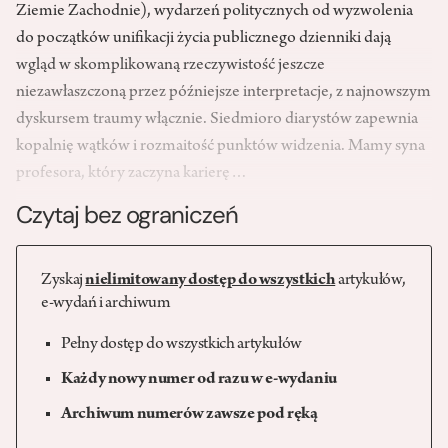
Ziemie Zachodnie), wydarzeń politycznych od wyzwolenia
do początków unifikacji życia publicznego dzienniki dają
wgląd w skomplikowaną rzeczywistość jeszcze
niezawłaszczoną przez późniejsze interpretacje, z najnowszym
dyskursem traumy włącznie. Siedmioro diarystów zapewnia
kopalnię wątków i rozmaitość punktów widzenia. Mamy syna
profesora, który zaczyna karierę…
Czytaj bez ograniczeń
Zyskaj
nielimitowany dostęp do wszystkich
artykułów,
e-wydań i archiwum
Pełny dostęp do wszystkich artykułów
Każdy nowy numer od razu w e-wydaniu
Archiwum numerów zawsze pod ręką