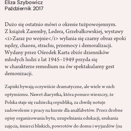
Eliza Szybowicz
Październik 2017
Dużo się ostatnio mówi o okresie tużpowojennym.
Z książek Zaremby, Ledera, Grzebałkowskiej, wystawy
<i>Zaraz po wojnie</i> wyłania się czarny obraz epoki
nędzy, chaosu, strachu, przemocy i demoralizacji.
Wydany przez Ośrodek Karta zbiór dzienników
młodych ludzi z lat 1945–1949 przyda się
w charakterze remedium na ów spektakularny gest
demonizacji.
Zapiski bywają oczywiście dramatyczne, ale wiele w nich
optymizmu. Nawet diarystka, która ponuro wieszczy, że
Polska staje się radziecką republiką, za chwilę notuje
zadowolenie z pracy na kursie dla analfabetów. Przez drobne
opisy organizowania bytu, uzupełniania edukacji, szukania
zajęcia, śmierci bliskich, powrotów do domu i wyjazdów (na