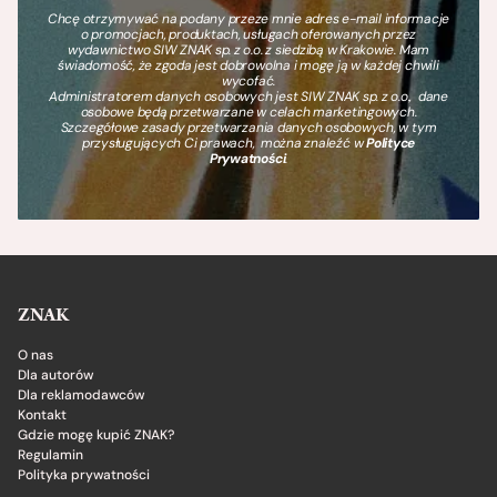
Chcę otrzymywać na podany przeze mnie adres e-mail informacje
o promocjach, produktach, usługach oferowanych przez
wydawnictwo SIW ZNAK sp. z o.o. z siedzibą w Krakowie. Mam
świadomość, że zgoda jest dobrowolna i mogę ją w każdej chwili
wycofać.
Administratorem danych osobowych jest SIW ZNAK sp. z o.o., dane
osobowe będą przetwarzane w celach marketingowych.
Szczegółowe zasady przetwarzania danych osobowych, w tym
przysługujących Ci prawach, można znaleźć w
Polityce
Prywatności
.
ZNAK
O nas
Dla autorów
Dla reklamodawców
Kontakt
Gdzie mogę kupić ZNAK?
Regulamin
Polityka prywatności