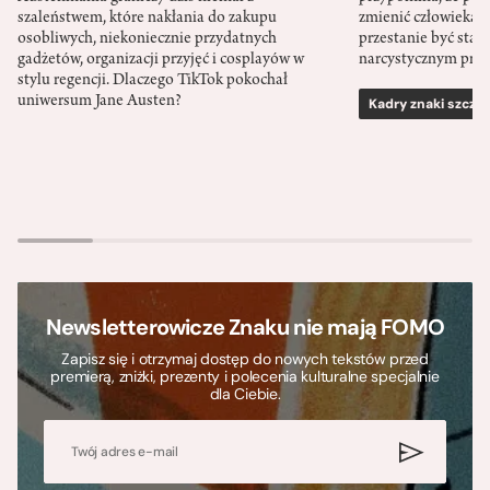
szaleństwem, które nakłania do zakupu
zmienić człowieka d
osobliwych, niekoniecznie przydatnych
przestanie być sta
gadżetów, organizacji przyjęć i cosplayów w
narcystycznym pro
stylu regencji. Dlaczego TikTok pokochał
uniwersum Jane Austen?
Kadry znaki szcze
Newsletterowicze Znaku nie mają FOMO
Zapisz się i otrzymaj dostęp do nowych tekstów przed
premierą, zniżki, prezenty i polecenia kulturalne specjalnie
dla Ciebie.