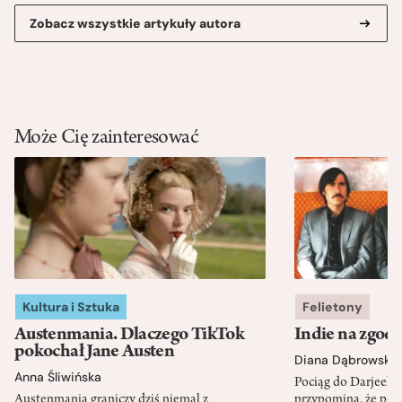
Zobacz wszystkie artykuły autora
Może Cię zainteresować
Kultura i Sztuka
Felietony
Austenmania. Dlaczego TikTok
Indie na zgod
pokochał Jane Austen
Diana Dąbrowska
Anna Śliwińska
Pociąg do Darjeeli
Austenmania graniczy dziś niemal z
przypomina, że po