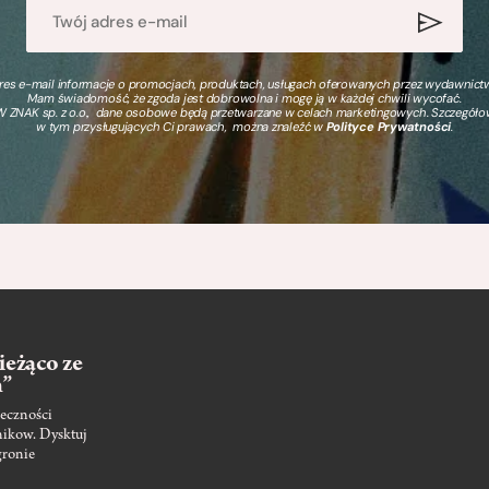
s e-mail informacje o promocjach, produktach, usługach oferowanych przez wydawnictwo
Mam świadomość, że zgoda jest dobrowolna i mogę ją w każdej chwili wycofać.
 ZNAK sp. z o.o., dane osobowe będą przetwarzane w celach marketingowych. Szczegół
w tym przysługujących Ci prawach, można znaleźć w
Polityce Prywatności
.
ieżąco ze
m”
eczności
nikow. Dysktuj
gronie