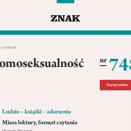
 a Kościół
74
nr
Homoseksualność
Czytaj online
Ludzie – książki – zdarzenia
Miara lektury, format czytania
Urszula Pieczek