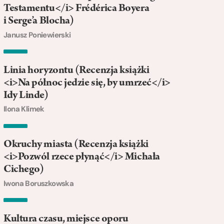
Testamentu</i> Frédérica Boyera
i Serge’a Blocha)
Janusz Poniewierski
Linia horyzontu (Recenzja książki
<i>Na północ jedzie się, by umrzeć</i>
Idy Linde)
Ilona Klimek
Okruchy miasta (Recenzja książki
<i>Pozwól rzece płynąć</i> Michała
Cichego)
Iwona Boruszkowska
Kultura czasu, miejsce oporu