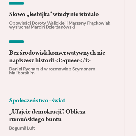
Słowo „lesbijka” wtedy nie istniało
Opowieści Doroty Walickiej i Marzeny Frąckowiak
wysłuchał Marcin Dzierżanowski
Bez środowisk konserwatywnych nie
napiszesz historii <i>queer</i>
Daniel Rycharski w rozmowie z Szymonem
Maliborskim
Społeczeństwo–świat
„Ufajcie demokracji”. Oblicza
rumuńskiego buntu
Bogumił Luft