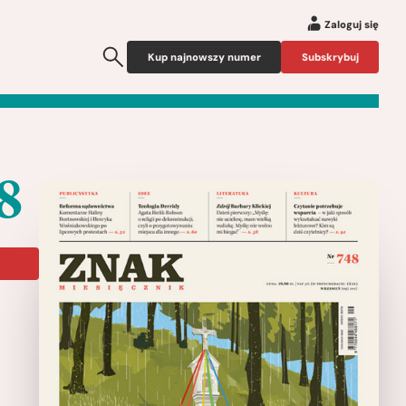
Zaloguj się
Kup najnowszy numer
Subskrybuj
8