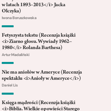
w latach 1893–2013</i> Jacka
Olczyka)
Iwona Boruszkowska
Fetyszysta tekstu (Recenzja książki
<i>Ziarno głosu. Wywiady 1962–
1980</i> Rolanda Barthesa)
Artur Madaliński
Nie ma aniołów w Ameryce (Recenzja
spektaklu <i>Anioły w Ameryce</i>)
Daniel Lis
Księga mądrości (Recenzja książki
<i>Biblia. Wielkie opowieści Starego