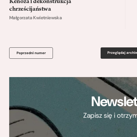
Kenoza i dekonstrukcja
chrześcijaństwa
Małgorzata Kwietniewska
Przeglądaj arch
Poprzedni numer
Newslet
Zapisz się i otrz