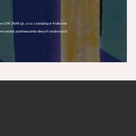
 SIW ZNAK sp. z o.o. z siedzibą w Krakowie.
owe zasady przetwarzania danych osobowych,