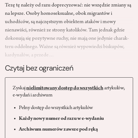
Tezę tę należy od razu doprecyzować: nie wszędzie zmiany są
na lepsze. Osoby homoseksualne, obok migrantów i
uchodźców, są najczęstszym obiektem ataków i mowy
nienawiści, również ze strony katolików. Tam jednak gdzie
dokonują się pozytywne ruchy, nie mają one jedynie charak­
teru oddolnego. Ważne są również wypowiedzi biskupów,
kardynałów, a przede…
Czytaj bez ograniczeń
Zyskaj
nielimitowany dostęp do wszystkich
artykułów,
e-wydań i archiwum
Pełny dostęp do wszystkich artykułów
Każdy nowy numer od razu w e-wydaniu
Archiwum numerów zawsze pod ręką