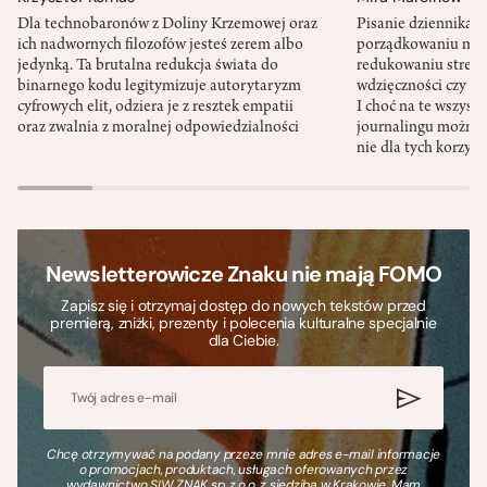
Dla technobaronów z Doliny Krzemowej oraz
Pisanie dziennika 
ich nadwornych filozofów jesteś zerem albo
porządkowaniu myś
jedynką. Ta brutalna redukcja świata do
redukowaniu stresu,
binarnego kodu legitymizuje autorytaryzm
wdzięczności czy st
cyfrowych elit, odziera je z resztek empatii
I choć na te wszys
oraz zwalnia z moralnej odpowiedzialności
journalingu można 
nie dla tych korzyśc
Newsletterowicze Znaku nie mają FOMO
Zapisz się i otrzymaj dostęp do nowych tekstów przed
premierą, zniżki, prezenty i polecenia kulturalne specjalnie
dla Ciebie.
Chcę otrzymywać na podany przeze mnie adres e-mail informacje
o promocjach, produktach, usługach oferowanych przez
wydawnictwo SIW ZNAK sp. z o.o. z siedzibą w Krakowie. Mam