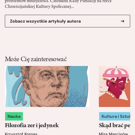
problemów mniejszości. Członkini Rady Fundacji na rzecz
Chrześcijańskiej Kultury Społecznej...
Zobacz wszystkie artykuły autora
Może Cię zainteresować
Nauka
Kultura i Sztuka
Filozofia zer i jedynek
Skąd brać pewn
Krzysztof Kornas
Mira Marcinów