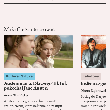
Może Cię zainteresować
Kultura i Sztuka
Felietony
Austenmania. Dlaczego TikTok
Indie na zgod
pokochał Jane Austen
Diana Dąbrowska
Anna Śliwińska
Pociąg do Darjeeli
Austenmania graniczy dziś niemal z
przypomina, że po
szaleństwem, które nakłania do zakupu
zmienić człowieka d