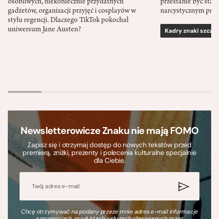
osobliwych, niekoniecznie przydatnych
przestanie być sta
gadżetów, organizacji przyjęć i cosplayów w
narcystycznym pro
stylu regencji. Dlaczego TikTok pokochał
uniwersum Jane Austen?
Kadry znaki szcze
Newsletterowicze Znaku nie mają FOMO
Zapisz się i otrzymaj dostęp do nowych tekstów przed
premierą, zniżki, prezenty i polecenia kulturalne specjalnie
dla Ciebie.
Chcę otrzymywać na podany przeze mnie adres e-mail informacje
o promocjach, produktach, usługach oferowanych przez