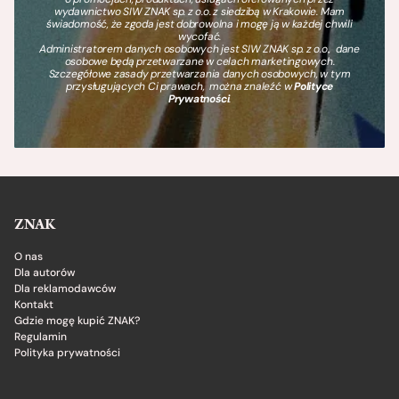
wydawnictwo SIW ZNAK sp. z o.o. z siedzibą w Krakowie. Mam
świadomość, że zgoda jest dobrowolna i mogę ją w każdej chwili
wycofać.
Administratorem danych osobowych jest SIW ZNAK sp. z o.o., dane
osobowe będą przetwarzane w celach marketingowych.
Szczegółowe zasady przetwarzania danych osobowych, w tym
przysługujących Ci prawach, można znaleźć w
Polityce
Prywatności
.
ZNAK
O nas
Dla autorów
Dla reklamodawców
Kontakt
Gdzie mogę kupić ZNAK?
Regulamin
Polityka prywatności