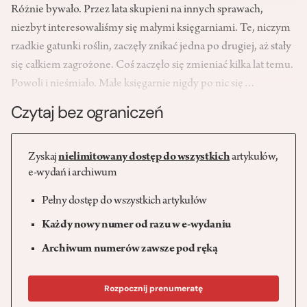
Różnie bywało. Przez lata skupieni na innych sprawach,
niezbyt inte­resowaliśmy się małymi księgar­niami. Te, niczym
rzadkie gatunki roślin, zaczęły znikać jedna po dru­giej, aż stały
się całkiem zagrożone. Coś zaczęło się zmieniać kilka lat temu.
Powoli i nieśmiało. Małe księgarnie nigdy po nic się…
Czytaj bez ograniczeń
Zyskaj
nielimitowany dostęp do wszystkich
artykułów,
e-wydań i archiwum
Pełny dostęp do wszystkich artykułów
Każdy nowy numer od razu w e-wydaniu
Archiwum numerów zawsze pod ręką
Rozpocznij prenumeratę