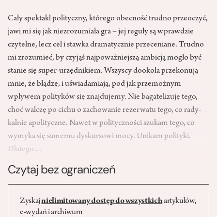
Cały spektakl polityczny, którego obecność trudno przeoczyć,
jawi mi się jak niezrozumiała gra – jej reguły są wprawdzie
czytelne, lecz cel i stawka dramatycznie przeceniane. Trudno
mi zrozu­mieć, by czyjąś najpoważniejszą ambicją mogło być
stanie się super-urzędnikiem. Wszyscy dookoła przekonują
mnie, że błądzę, i uświadamiają, pod jak prze­możnym
wpływem polityków się znajdujemy. Nie bagatelizuję tego,
choć walczę po cichu o zacho­wanie rezerwatu tego, co rady­
kalnie apolityczne. Nawet w poli­tyczności szukam tego, co
wymyka się samemu dyskursowi mocy. Unikam polityki.
Dlatego…
Czytaj bez ograniczeń
Zyskaj
nielimitowany dostęp do wszystkich
artykułów,
e-wydań i archiwum