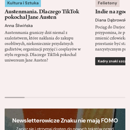
Kultura i Sztuka
Felietony
Austenmania. Dlaczego TikTok
Indie na zgod
pokochał Jane Austen
Diana Dąbrowska
Anna Śliwińska
Pociąg do Darjeeli
Austenmania graniczy dziś niemal z
przypomina, że po
szaleństwem, które nakłania do zakupu
zmienić człowieka d
osobliwych, niekoniecznie przydatnych
przestanie być sta
gadżetów, organizacji przyjęć i cosplayów w
narcystycznym pro
stylu regencji. Dlaczego TikTok pokochał
uniwersum Jane Austen?
Kadry znaki szcze
Newsletterowicze Znaku nie mają FOMO
Zapisz się i otrzymaj dostęp do nowych tekstów przed