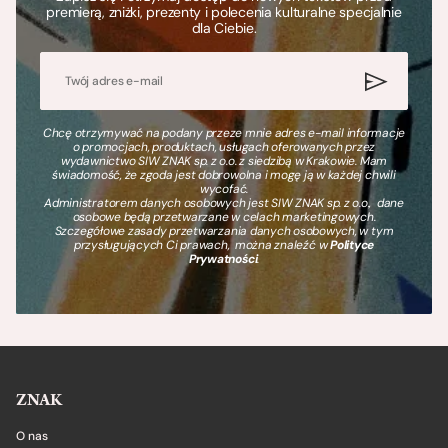
premierą, zniżki, prezenty i polecenia kulturalne specjalnie
dla Ciebie.
Chcę otrzymywać na podany przeze mnie adres e-mail informacje
o promocjach, produktach, usługach oferowanych przez
wydawnictwo SIW ZNAK sp. z o.o. z siedzibą w Krakowie. Mam
świadomość, że zgoda jest dobrowolna i mogę ją w każdej chwili
wycofać.
Administratorem danych osobowych jest SIW ZNAK sp. z o.o., dane
osobowe będą przetwarzane w celach marketingowych.
Szczegółowe zasady przetwarzania danych osobowych, w tym
przysługujących Ci prawach, można znaleźć w
Polityce
Prywatności
.
ZNAK
O nas