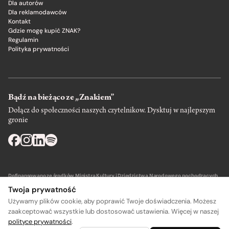
Dla autorów
Dla reklamodawców
Kontakt
Gdzie mogę kupić ZNAK?
Regulamin
Polityka prywatności
Bądź na bieżąco ze „Znakiem”
Dołącz do społeczności naszych czytelnikow. Dysktuj w najlepszym
gronie
Dofinansowano ze środków Ministra Kultury i Dziedzictwa Narodowego pochodzących
z Funduszu Promocji Kultury – państwowego funduszu celowego.
Twoja prywatność
Używamy plików cookie, aby poprawić Twoje doświadczenia. Możesz
zaakceptować wszystkie lub dostosować ustawienia. Więcej w naszej
polityce prywatności
.