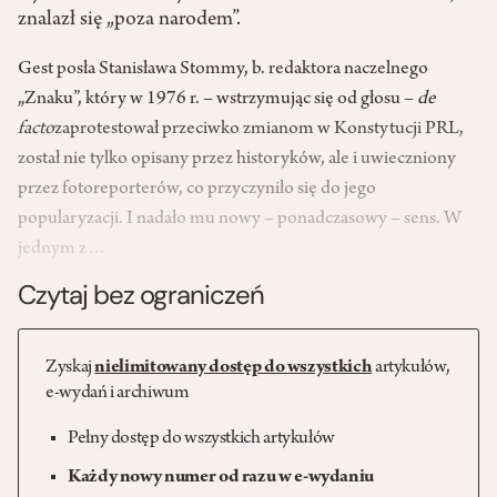
znalazł się „poza narodem”.
Gest posła Stanisława Stommy, b. redaktora naczelnego
„Znaku”, który w 1976 r. – wstrzymując się od głosu –
de
facto
zaprotestował przeciwko zmianom w Konstytucji PRL,
został nie tylko opisany przez historyków, ale i uwieczniony
przez fotoreporterów, co przyczyniło się do jego
popularyzacji. I nadało mu nowy – ponadczasowy – sens. W
jednym z…
Czytaj bez ograniczeń
Zyskaj
nielimitowany dostęp do wszystkich
artykułów,
e-wydań i archiwum
Pełny dostęp do wszystkich artykułów
Każdy nowy numer od razu w e-wydaniu