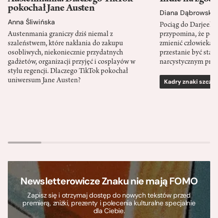
pokochał Jane Austen
Diana Dąbrowska
Anna Śliwińska
Pociąg do Darjeeli
Austenmania graniczy dziś niemal z
przypomina, że po
szaleństwem, które nakłania do zakupu
zmienić człowieka d
osobliwych, niekoniecznie przydatnych
przestanie być sta
gadżetów, organizacji przyjęć i cosplayów w
narcystycznym pro
stylu regencji. Dlaczego TikTok pokochał
uniwersum Jane Austen?
Kadry znaki szcze
Newsletterowicze Znaku nie mają FOMO
Zapisz się i otrzymaj dostęp do nowych tekstów przed
premierą, zniżki, prezenty i polecenia kulturalne specjalnie
dla Ciebie.