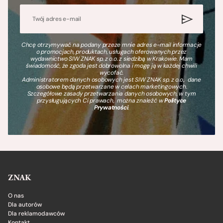
Chcę otrzymywać na podany przeze mnie adres e-mail informacje
o promocjach, produktach, usługach oferowanych przez
wydawnictwo SIW ZNAK sp. z o.o. z siedzibą w Krakowie. Mam
świadomość, że zgoda jest dobrowolna i mogę ją w każdej chwili
wycofać.
Administratorem danych osobowych jest SIW ZNAK sp. z o.o., dane
osobowe będą przetwarzane w celach marketingowych.
Szczegółowe zasady przetwarzania danych osobowych, w tym
przysługujących Ci prawach, można znaleźć w
Polityce
Prywatności
.
ZNAK
O nas
Dla autorów
Dla reklamodawców
Kontakt