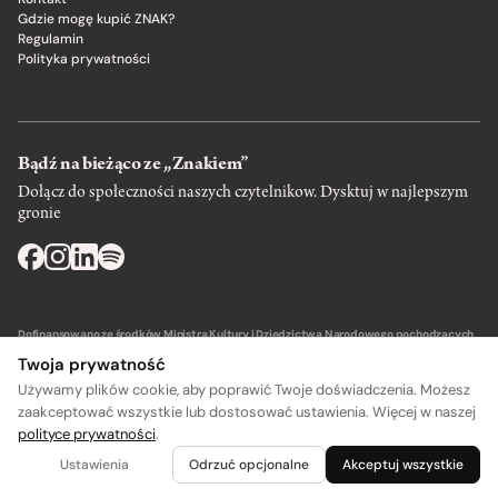
Gdzie mogę kupić ZNAK?
Regulamin
Polityka prywatności
Bądź na bieżąco ze „Znakiem”
Dołącz do społeczności naszych czytelnikow. Dysktuj w najlepszym
gronie
Dofinansowano ze środków Ministra Kultury i Dziedzictwa Narodowego pochodzących
z Funduszu Promocji Kultury – państwowego funduszu celowego.
Twoja prywatność
Używamy plików cookie, aby poprawić Twoje doświadczenia. Możesz
zaakceptować wszystkie lub dostosować ustawienia. Więcej w naszej
polityce prywatności
.
A
A
Wydawca: SIW Znak w Krakowie
Ustawienia
Odrzuć opcjonalne
Akceptuj wszystkie