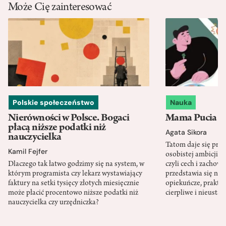
Może Cię zainteresować
Polskie społeczeństwo
Nauka
Nierówności w Polsce. Bogaci
Mama Pucia się
płacą niższe podatki niż
Agata Sikora
nauczycielka
Tatom daje się pra
Kamil Fejfer
osobistej ambicji, 
Dlaczego tak łatwo godzimy się na system, w
czyli cech i zachow
którym programista czy lekarz wystawiający
przedstawia się nat
faktury na setki tysięcy złotych miesięcznie
opiekuńcze, praktyc
może płacić procentowo niższe podatki niż
cierpliwe i nieusta
nauczycielka czy urzędniczka?