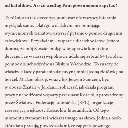
od katolików. A o co według Pani powinienem zapytać?
Ta różnica to też stereotyp, ponieważ nie wszyscy luteranie
myślą tak samo. Dlatego wolałabym, nie pomijając
wymienionych tematów, usłyszeć pytanie o pomoc drugiemu
człowiekowi. Przykładem – wsparcie dla uchodźców. Jestem
dumna, że mój Kościół podjął w tej sprawie konkretne
decyzje. I że w naszej wspólnocie udało się zebrać 64 tys. zł na
po moc dla uchodźców na Bliskim Wschodzie. To znaczy, że
właściwie każdy parafianin dał przynajmniej jedną złotówkę na
ten cel. Miałam okazję, wraz z bp. Jerzym Samcem, być
w obozie Zaatari w Jordanii i zobaczyć, jak działa program
pracy z uchodźcami wsparty przez nasz Kościół, a prowadzony
przez Światową Federację Luterańską (ŚFL), organizację
zrzeszającą większość Kościołów luterańskich. Od tego
momentu zwracam też większą uwagę na słowa. Jedna z osób,
które tam pracują, powiedziała mi, że zapytała pewnego