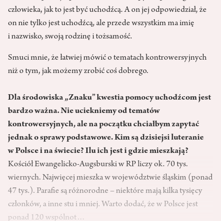
człowieka, jak to jest być uchodźcą. A on jej odpowiedział, że
on nie tylko jest uchodźcą, ale przede wszystkim ma imię
i nazwisko, swoją rodzinę i tożsamość.
Smuci mnie, że łatwiej mówić o tematach kontrowersyjnych
niż o tym, jak możemy zrobić coś dobrego.
Dla środowiska „Znaku” kwestia pomocy uchodźcom jest
bardzo ważna. Nie uciekniemy od tematów
kontrowersyjnych, ale na początku chciałbym zapytać
jednak o sprawy podstawowe. Kim są dzisiejsi luteranie
w Polsce i na świecie? Ilu ich jest i gdzie mieszkają?
Kościół Ewangelicko-Augsburski w RP liczy ok. 70 tys.
wiernych. Najwięcej mieszka w województwie śląskim (ponad
47 tys.). Parafie są różnorodne – niektóre mają kilka tysięcy
członków, a inne stu i mniej. Warto dodać, że w Polsce jest
ponad 120 wspólnot…