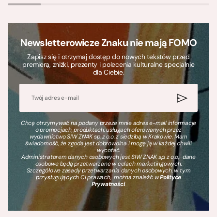
Newsletterowicze Znaku nie mają FOMO
Zapisz się i otrzymaj dostęp do nowych tekstów przed
premierą, zniżki, prezenty i polecenia kulturalne specjalnie
dla Ciebie.
Chcę otrzymywać na podany przeze mnie adres e-mail informacje
o promocjach, produktach, usługach oferowanych przez
wydawnictwo SIW ZNAK sp. z o.o. z siedzibą w Krakowie. Mam
świadomość, że zgoda jest dobrowolna i mogę ją w każdej chwili
wycofać.
Administratorem danych osobowych jest SIW ZNAK sp. z o.o., dane
osobowe będą przetwarzane w celach marketingowych.
Szczegółowe zasady przetwarzania danych osobowych, w tym
przysługujących Ci prawach, można znaleźć w
Polityce
Prywatności
.