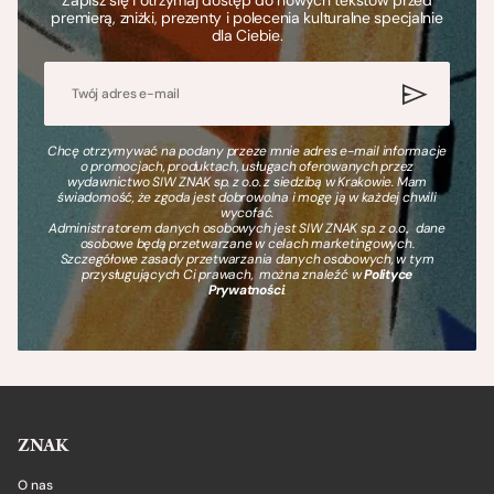
premierą, zniżki, prezenty i polecenia kulturalne specjalnie
dla Ciebie.
Chcę otrzymywać na podany przeze mnie adres e-mail informacje
o promocjach, produktach, usługach oferowanych przez
wydawnictwo SIW ZNAK sp. z o.o. z siedzibą w Krakowie. Mam
świadomość, że zgoda jest dobrowolna i mogę ją w każdej chwili
wycofać.
Administratorem danych osobowych jest SIW ZNAK sp. z o.o., dane
osobowe będą przetwarzane w celach marketingowych.
Szczegółowe zasady przetwarzania danych osobowych, w tym
przysługujących Ci prawach, można znaleźć w
Polityce
Prywatności
.
ZNAK
O nas