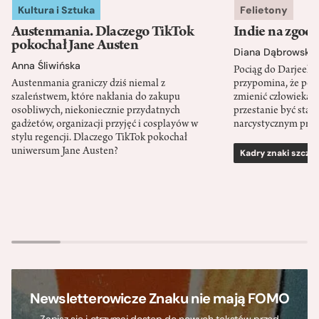
Kultura i Sztuka
Felietony
Austenmania. Dlaczego TikTok
Indie na zgod
pokochał Jane Austen
Diana Dąbrowska
Anna Śliwińska
Pociąg do Darjeeli
Austenmania graniczy dziś niemal z
przypomina, że po
szaleństwem, które nakłania do zakupu
zmienić człowieka d
osobliwych, niekoniecznie przydatnych
przestanie być sta
gadżetów, organizacji przyjęć i cosplayów w
narcystycznym pro
stylu regencji. Dlaczego TikTok pokochał
uniwersum Jane Austen?
Kadry znaki szcze
Newsletterowicze Znaku nie mają FOMO
Zapisz się i otrzymaj dostęp do nowych tekstów przed