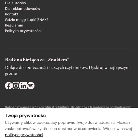
Dla autorów
Dla reklamodawców
Kontakt
Gdzie mogę kupić ZNAK?
Regulamin
Polityka prywatności
Bądź na bieżąco ze „Znakiem”
Dołącz do społeczności naszych czytelnikow. Dysktuj w najlepszym
gronie
Dofinansowano ze środków Ministra Kultury i Dziedzictwa Narodowego pochodzących
z Funduszu Promocji Kultury – państwowego funduszu celowego.
Twoja prywatność
Używamy plików cookie, aby poprawić Twoje doświadczenia. Możesz
zaakceptować wszystkie lub dostosować ustawienia. Więcej w naszej
polityce prywatności
.