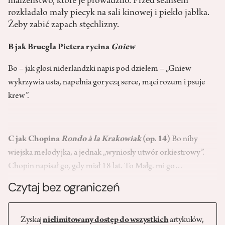
małżeństwo, które je prowadziło. Przed seansem
rozkładało mały piecyk na sali kinowej i piekło jabłka.
Żeby zabić zapach stęchlizny.
B jak Bruegla Pietera rycina
Gniew
Bo – jak głosi niderlandzki napis pod dziełem – „Gniew
wykrzywia usta, napełnia goryczą serce, mąci rozum i psuje
krew”.
C jak Chopina
Rondo à la Krakowiak
(op. 14)
Bo niby
wiejska melodyjka, a jednak „wyniosły utwór orkiestrowy”.
Chopin napisał go, gdy miał 18 lat. To Małg. mi go…
Czytaj bez ograniczeń
Zyskaj
nielimitowany dostęp do wszystkich
artykułów,